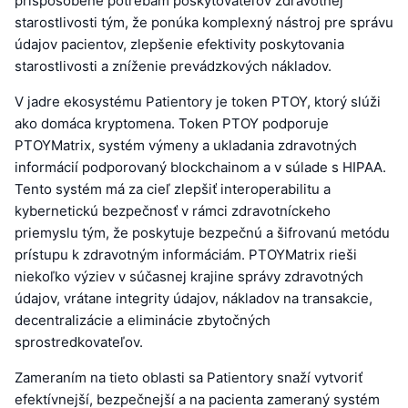
prispôsobené potrebám poskytovateľov zdravotnej
starostlivosti tým, že ponúka komplexný nástroj pre správu
údajov pacientov, zlepšenie efektivity poskytovania
starostlivosti a zníženie prevádzkových nákladov.
V jadre ekosystému Patientory je token PTOY, ktorý slúži
ako domáca kryptomena. Token PTOY podporuje
PTOYMatrix, systém výmeny a ukladania zdravotných
informácií podporovaný blockchainom a v súlade s HIPAA.
Tento systém má za cieľ zlepšiť interoperabilitu a
kybernetickú bezpečnosť v rámci zdravotníckeho
priemyslu tým, že poskytuje bezpečnú a šifrovanú metódu
prístupu k zdravotným informáciám. PTOYMatrix rieši
niekoľko výziev v súčasnej krajine správy zdravotných
údajov, vrátane integrity údajov, nákladov na transakcie,
decentralizácie a eliminácie zbytočných
sprostredkovateľov.
Zameraním na tieto oblasti sa Patientory snaží vytvoriť
efektívnejší, bezpečnejší a na pacienta zameraný systém