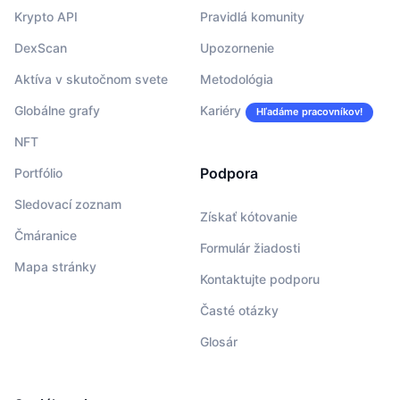
Krypto API
Pravidlá komunity
DexScan
Upozornenie
Aktíva v skutočnom svete
Metodológia
Globálne grafy
Kariéry
Hľadáme pracovníkov!
NFT
Podpora
Portfólio
Sledovací zoznam
Získať kótovanie
Čmáranice
Formulár žiadosti
Mapa stránky
Kontaktujte podporu
Časté otázky
Glosár