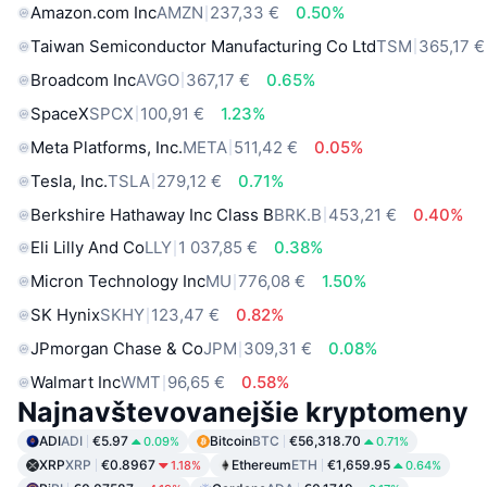
Amazon.com Inc
AMZN
237,33 €
0.50%
Taiwan Semiconductor Manufacturing Co Ltd
TSM
365,17 €
Broadcom Inc
AVGO
367,17 €
0.65%
SpaceX
SPCX
100,91 €
1.23%
Meta Platforms, Inc.
META
511,42 €
0.05%
Tesla, Inc.
TSLA
279,12 €
0.71%
Berkshire Hathaway Inc Class B
BRK.B
453,21 €
0.40%
Eli Lilly And Co
LLY
1 037,85 €
0.38%
Micron Technology Inc
MU
776,08 €
1.50%
SK Hynix
SKHY
123,47 €
0.82%
JPmorgan Chase & Co
JPM
309,31 €
0.08%
Walmart Inc
WMT
96,65 €
0.58%
Najnavštevovanejšie kryptomeny
ADI
ADI
€5.97
Bitcoin
BTC
€56,318.70
0.09%
0.71%
XRP
XRP
€0.8967
Ethereum
ETH
€1,659.95
1.18%
0.64%