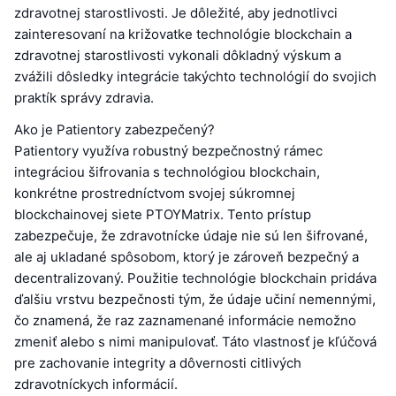
zdravotnej starostlivosti. Je dôležité, aby jednotlivci
zainteresovaní na križovatke technológie blockchain a
zdravotnej starostlivosti vykonali dôkladný výskum a
zvážili dôsledky integrácie takýchto technológií do svojich
praktík správy zdravia.
Ako je Patientory zabezpečený?
Patientory využíva robustný bezpečnostný rámec
integráciou šifrovania s technológiou blockchain,
konkrétne prostredníctvom svojej súkromnej
blockchainovej siete PTOYMatrix. Tento prístup
zabezpečuje, že zdravotnícke údaje nie sú len šifrované,
ale aj ukladané spôsobom, ktorý je zároveň bezpečný a
decentralizovaný. Použitie technológie blockchain pridáva
ďalšiu vrstvu bezpečnosti tým, že údaje učiní nemennými,
čo znamená, že raz zaznamenané informácie nemožno
zmeniť alebo s nimi manipulovať. Táto vlastnosť je kľúčová
pre zachovanie integrity a dôvernosti citlivých
zdravotníckych informácií.