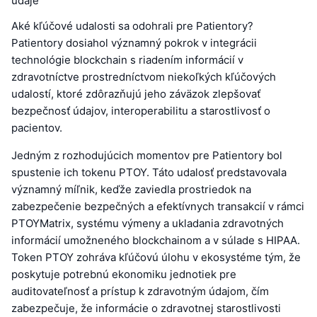
údaje
Aké kľúčové udalosti sa odohrali pre Patientory?
Patientory dosiahol významný pokrok v integrácii
technológie blockchain s riadením informácií v
zdravotníctve prostredníctvom niekoľkých kľúčových
udalostí, ktoré zdôrazňujú jeho záväzok zlepšovať
bezpečnosť údajov, interoperabilitu a starostlivosť o
pacientov.
Jedným z rozhodujúcich momentov pre Patientory bol
spustenie ich tokenu PTOY. Táto udalosť predstavovala
významný míľnik, keďže zaviedla prostriedok na
zabezpečenie bezpečných a efektívnych transakcií v rámci
PTOYMatrix, systému výmeny a ukladania zdravotných
informácií umožneného blockchainom a v súlade s HIPAA.
Token PTOY zohráva kľúčovú úlohu v ekosystéme tým, že
poskytuje potrebnú ekonomiku jednotiek pre
auditovateľnosť a prístup k zdravotným údajom, čím
zabezpečuje, že informácie o zdravotnej starostlivosti