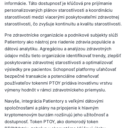
informácie. Táto dostupnosť je kľúčová pre prijímanie
personalizovaných plánov starostlivosti a koordináciu
starostlivosti medzi viacerými poskytovateľmi zdravotnej
starostlivosti, čo zvyšuje kontinuitu a kvalitu starostlivosti.
Pre zdravotnícke organizácie a podnikové subjekty slúži
Patientory ako nástroj pre riadenie zdravia populácie a
dátovú analytiku. Agregáciou a analýzou zdravotných
údajov môžu tieto organizácie identifikovať trendy, zlepšiť
poskytovanie zdravotnej starostlivosti a optimalizovať
výsledky pre pacientov. Schopnosť platformy uľahčovať
bezpečné transakcie a potenciálne odmeňovať
používateľov tokenmi PTOY pridáva inovatívnu vrstvu
výmeny hodnôt v rámci zdravotníckeho priemyslu.
Navyše, integrácia Patientory s veľkými dátovými
spoločnosťami a plány na pripojenie k hlavným
kryptomenovým burzám rozširujú jeho užitočnosť a
dostupnosť. Token PTOY, ako domorodý token