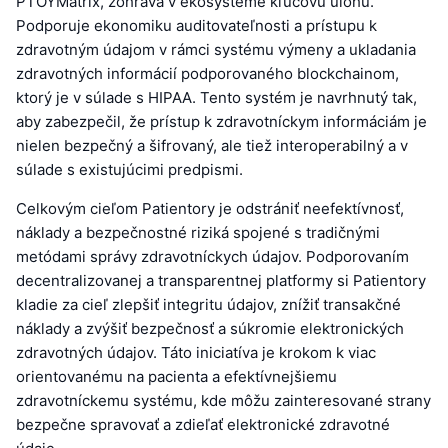
PTOYMatrix, zohráva v ekosystéme kľúčovú úlohu.
Podporuje ekonomiku auditovateľnosti a prístupu k
zdravotným údajom v rámci systému výmeny a ukladania
zdravotných informácií podporovaného blockchainom,
ktorý je v súlade s HIPAA. Tento systém je navrhnutý tak,
aby zabezpečil, že prístup k zdravotníckym informáciám je
nielen bezpečný a šifrovaný, ale tiež interoperabilný a v
súlade s existujúcimi predpismi.
Celkovým cieľom Patientory je odstrániť neefektívnosť,
náklady a bezpečnostné riziká spojené s tradičnými
metódami správy zdravotníckych údajov. Podporovaním
decentralizovanej a transparentnej platformy si Patientory
kladie za cieľ zlepšiť integritu údajov, znížiť transakčné
náklady a zvýšiť bezpečnosť a súkromie elektronických
zdravotných údajov. Táto iniciatíva je krokom k viac
orientovanému na pacienta a efektívnejšiemu
zdravotníckemu systému, kde môžu zainteresované strany
bezpečne spravovať a zdieľať elektronické zdravotné