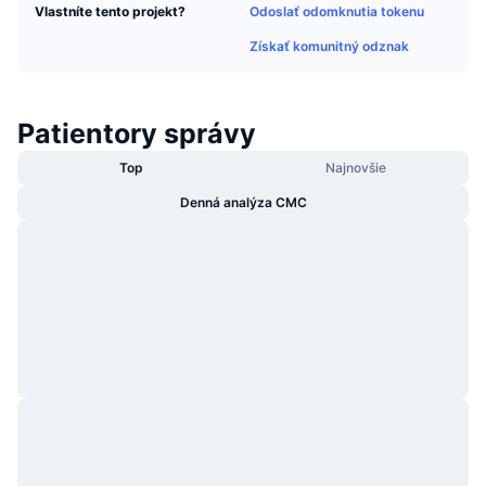
Odoslať odomknutia tokenu
Vlastníte tento projekt?
Trendy
Krypto ETF
Zistite
CMC MCP
Získať komunitný odznak
Nové
Bitcoin ETF
x402
Noviny
Krypto
Ethereum ETF
Patientory správy
Akadémia
Top
Najnovšie
Politika
Technická analýza
Preskúmať
Denná analýza CMC
Šport
RSI
Videá
Financie
MACD
Glosár
Technológia
Deriváty
Kampane
NFT
Prehľad
Výsadky
Celkové štatistiky NFT
Likvidácie
Diamantové odmeny