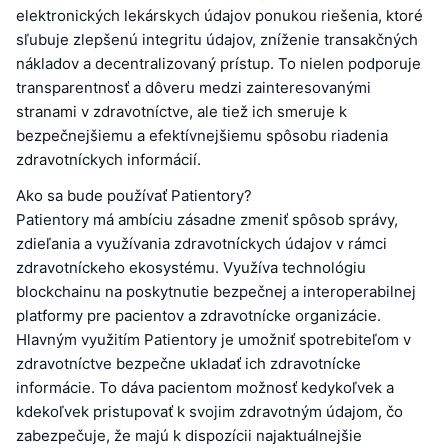
elektronických lekárskych údajov ponukou riešenia, ktoré
sľubuje zlepšenú integritu údajov, zníženie transakčných
nákladov a decentralizovaný prístup. To nielen podporuje
transparentnosť a dôveru medzi zainteresovanými
stranami v zdravotníctve, ale tiež ich smeruje k
bezpečnejšiemu a efektívnejšiemu spôsobu riadenia
zdravotníckych informácií.
Ako sa bude používať Patientory?
Patientory má ambíciu zásadne zmeniť spôsob správy,
zdieľania a využívania zdravotníckych údajov v rámci
zdravotníckeho ekosystému. Využíva technológiu
blockchainu na poskytnutie bezpečnej a interoperabilnej
platformy pre pacientov a zdravotnícke organizácie.
Hlavným využitím Patientory je umožniť spotrebiteľom v
zdravotníctve bezpečne ukladať ich zdravotnícke
informácie. To dáva pacientom možnosť kedykoľvek a
kdekoľvek pristupovať k svojim zdravotným údajom, čo
zabezpečuje, že majú k dispozícii najaktuálnejšie