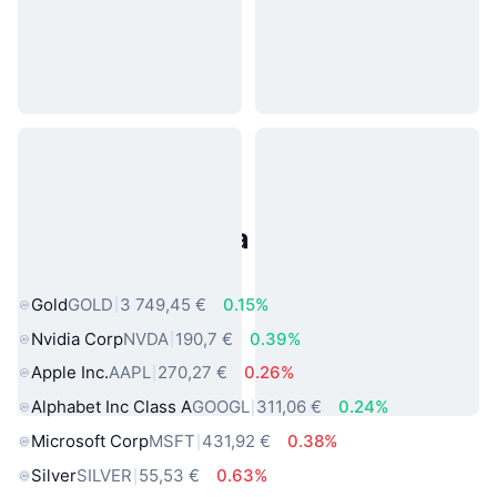
Populárne aktíva z reálneho
sveta
Gold
GOLD
3 749,45 €
0.15%
Nvidia Corp
NVDA
190,7 €
0.39%
Apple Inc.
AAPL
270,27 €
0.26%
Alphabet Inc Class A
GOOGL
311,06 €
0.24%
Microsoft Corp
MSFT
431,92 €
0.38%
Silver
SILVER
55,53 €
0.63%