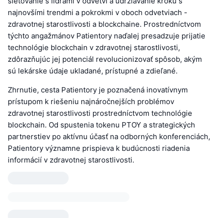
sieťovanie s lídrami v odvetví a udržiavanie kroku s
najnovšími trendmi a pokrokmi v oboch odvetviach -
zdravotnej starostlivosti a blockchaine. Prostredníctvom
týchto angažmánov Patientory naďalej presadzuje prijatie
technológie blockchain v zdravotnej starostlivosti,
zdôrazňujúc jej potenciál revolucionizovať spôsob, akým
sú lekárske údaje ukladané, prístupné a zdieľané.
Zhrnutie, cesta Patientory je poznačená inovatívnym
prístupom k riešeniu najnáročnejších problémov
zdravotnej starostlivosti prostredníctvom technológie
blockchain. Od spustenia tokenu PTOY a strategických
partnerstiev po aktívnu účasť na odborných konferenciách,
Patientory významne prispieva k budúcnosti riadenia
informácií v zdravotnej starostlivosti.