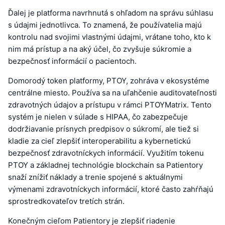
Ďalej je platforma navrhnutá s ohľadom na správu súhlasu
s údajmi jednotlivca. To znamená, že používatelia majú
kontrolu nad svojimi vlastnými údajmi, vrátane toho, kto k
nim má prístup a na aký účel, čo zvyšuje súkromie a
bezpečnosť informácií o pacientoch.
Domorodý token platformy, PTOY, zohráva v ekosystéme
centrálne miesto. Používa sa na uľahčenie auditovateľnosti
zdravotných údajov a prístupu v rámci PTOYMatrix. Tento
systém je nielen v súlade s HIPAA, čo zabezpečuje
dodržiavanie prísnych predpisov o súkromí, ale tiež si
kladie za cieľ zlepšiť interoperabilitu a kybernetickú
bezpečnosť zdravotníckych informácií. Využitím tokenu
PTOY a základnej technológie blockchain sa Patientory
snaží znížiť náklady a trenie spojené s aktuálnymi
výmenami zdravotníckych informácií, ktoré často zahŕňajú
sprostredkovateľov tretích strán.
Konečným cieľom Patientory je zlepšiť riadenie