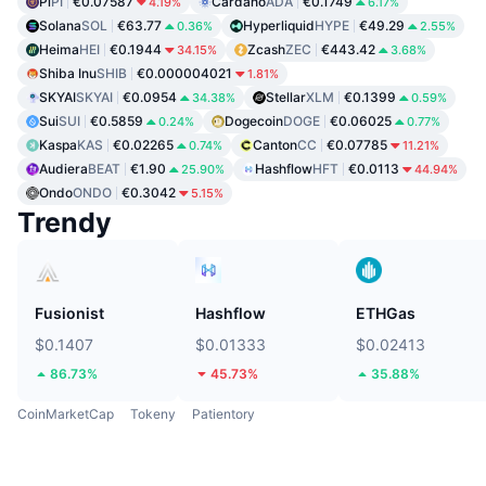
Pi
PI
€0.07587
Cardano
ADA
€0.1749
4.19%
6.17%
Solana
SOL
€63.77
Hyperliquid
HYPE
€49.29
0.36%
2.55%
Heima
HEI
€0.1944
Zcash
ZEC
€443.42
34.15%
3.68%
Shiba Inu
SHIB
€0.000004021
1.81%
SKYAI
SKYAI
€0.0954
Stellar
XLM
€0.1399
34.38%
0.59%
Sui
SUI
€0.5859
Dogecoin
DOGE
€0.06025
0.24%
0.77%
Kaspa
KAS
€0.02265
Canton
CC
€0.07785
0.74%
11.21%
Audiera
BEAT
€1.90
Hashflow
HFT
€0.0113
25.90%
44.94%
Ondo
ONDO
€0.3042
5.15%
Trendy
Fusionist
Hashflow
ETHGas
$0.1407
$0.01333
$0.02413
86.73%
45.73%
35.88%
CoinMarketCap
Tokeny
Patientory