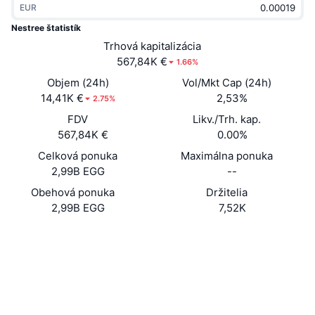
EUR
Trendy
Krypto ETF
Zistite
CMC MCP
Nestree štatistík
Nové
Trhová kapitalizácia
Bitcoin ETF
x402
Noviny
567,84K €
1.66%
Krypto
Ethereum ETF
Objem (24h)
Vol/Mkt Cap (24h)
Akadémia
14,41K €
2,53%
2.75%
Politika
FDV
Likv./Trh. kap.
Technická analýza
Preskúmať
567,84K €
0.00%
Šport
Celková ponuka
Maximálna ponuka
RSI
Videá
2,99B EGG
--
Financie
MACD
Obehová ponuka
Držitelia
Glosár
2,99B EGG
7,52K
Technológia
Website
Whitepaper
Deriváty
Kampane
Web
NFT
Prehľad
Výsadky
Sociálne siete
Celkové štatistiky NFT
Likvidácie
Diamantové odmeny
Kontraktné
0x65cc...ca6a0c