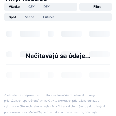
Všetko
CEX
DEX
Filtre
Spot
Večné
Futures
Načítavajú sa údaje...
Zrieknutie sa zodpovednosti: Táto stránka môže obsahovať odkazy
pridružených spoločností. Ak navštívite akékoľvek pridružené odkazy a
vykonáte určité akcie, ako je registrácia či transakcie s týmito pridruženými
platformami, CoinMarketCap môže získať odmenu. Prosím, prečítajte si