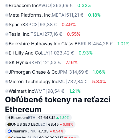
Broadcom Inc
AVGO
363,69 €
0.32%
Meta Platforms, Inc.
META
511,21 €
0.18%
SpaceX
SPCX
93,38 €
0.49%
Tesla, Inc.
TSLA
277,16 €
0.55%
Berkshire Hathaway Inc Class B
BRK.B
454,26 €
1.01%
Eli Lilly And Co
LLY
1 023,42 €
0.93%
SK Hynix
SKHY
121,53 €
7.16%
JPmorgan Chase & Co
JPM
314,69 €
1.06%
Micron Technology Inc
MU
732,84 €
5.34%
Walmart Inc
WMT
98,54 €
1.21%
Obľúbené tokeny na reťazci
Ethereum
Ethereum
ETH
€1,643.12
1.39%
UNUS SED LEO
LEO
€8.45
0.08%
Chainlink
LINK
€7.03
0.54%
Shiba Inu
SHIB
€0.00000417