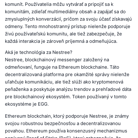
komunít. Používatelia môžu vytvárať a pripojiť sa k
komunitám, zdieľať multimediálny obsah a zapájať sa do
zmysluplných konverzácií, pričom za svoju účasť získavajú
odmeny. Tento mnohostranný prístup nielenže podporuje
živú používateľskú komunitu, ale tiež zabezpečuje, že
každá interakcia je zároveň príjemná a odmeňujúca.
Aká je technológia za Nestree?
Nestree, blockchainový messenger založený na
odmeňovaní, funguje na Ethereum blockchaine. Táto
decentralizovaná platforma pre okamžité správy nielenže
uľahčuje komunikáciu, ale tiež slúži ako kryptomenová
peňaženka a poskytuje analýzu trendov a prehľadové dáta
pre blockchainový ekosystém. Token používaný v tomto
ekosystéme je EGG.
Ethereum blockchain, ktorý podporuje Nestree, je známy
svojou robustnou bezpečnosťou a decentralizovanou
povahou. Ethereum používa konsenzusný mechanizmus