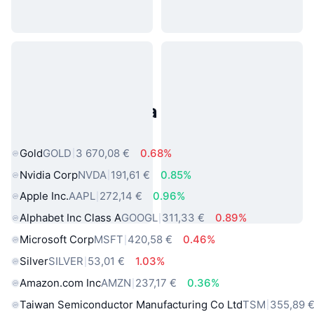
Populárne aktíva z reálneho
sveta
Gold
GOLD
3 670,08 €
0.68%
Nvidia Corp
NVDA
191,61 €
0.85%
Apple Inc.
AAPL
272,14 €
0.96%
Alphabet Inc Class A
GOOGL
311,33 €
0.89%
Microsoft Corp
MSFT
420,58 €
0.46%
Silver
SILVER
53,01 €
1.03%
Amazon.com Inc
AMZN
237,17 €
0.36%
Taiwan Semiconductor Manufacturing Co Ltd
TSM
355,89 