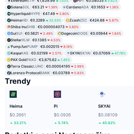
Ethereum
ETH
€1,639.99
Pi
PI
€0.08035
1.03%
5.62%
Solana
SOL
€63.21
Cardano
ADA
€0.1653
1.39%
1.36%
Hyperliquid
HYPE
€47.49
3.80%
Heima
HEI
€0.2289
Zcash
ZEC
€424.88
33.33%
5.87%
Shiba Inu
SHIB
€0.000004073
3.80%
Sui
SUI
€0.5821
Dogecoin
DOGE
€0.05944
2.49%
1.84%
Stellar
XLM
€0.1385
4.53%
Pump.fun
PUMP
€0.002015
8.19%
Kaspa
KAS
€0.02199
SKYAI
SKYAI
€0.07069
2.57%
47.78%
PAX Gold
PAXG
€3,675.62
1.45%
Terra Classic
LUNC
€0.00004195
2.99%
Lorenzo Protocol
BANK
€0.03789
5.83%
Trendy
Heima
Pi
SKYAI
$0.2661
$0.0926
$0.08109
33.21%
5.74%
45.62%