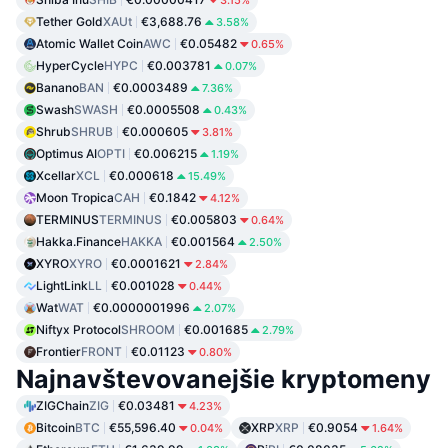
3.15%
Tether Gold
XAUt
€3,688.76
3.58%
Atomic Wallet Coin
AWC
€0.05482
0.65%
HyperCycle
HYPC
€0.003781
0.07%
Banano
BAN
€0.0003489
7.36%
Swash
SWASH
€0.0005508
0.43%
Shrub
SHRUB
€0.000605
3.81%
Optimus AI
OPTI
€0.006215
1.19%
Xcellar
XCL
€0.000618
15.49%
Moon Tropica
CAH
€0.1842
4.12%
TERMINUS
TERMINUS
€0.005803
0.64%
Hakka.Finance
HAKKA
€0.001564
2.50%
XYRO
XYRO
€0.0001621
2.84%
LightLink
LL
€0.001028
0.44%
Wat
WAT
€0.0000001996
2.07%
Niftyx Protocol
SHROOM
€0.001685
2.79%
Frontier
FRONT
€0.01123
0.80%
Najnavštevovanejšie kryptomeny
ZIGChain
ZIG
€0.03481
4.23%
Bitcoin
BTC
€55,596.40
XRP
XRP
€0.9054
0.04%
1.64%