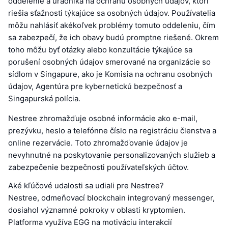
oddelenie a úradníka na ochranu osobných údajov, ktorí
riešia sťažnosti týkajúce sa osobných údajov. Používatelia
môžu nahlásiť akékoľvek problémy tomuto oddeleniu, čím
sa zabezpečí, že ich obavy budú promptne riešené. Okrem
toho môžu byť otázky alebo konzultácie týkajúce sa
porušení osobných údajov smerované na organizácie so
sídlom v Singapure, ako je Komisia na ochranu osobných
údajov, Agentúra pre kybernetickú bezpečnosť a
Singapurská polícia.
Nestree zhromažďuje osobné informácie ako e-mail,
prezývku, heslo a telefónne číslo na registráciu členstva a
online rezervácie. Toto zhromažďovanie údajov je
nevyhnutné na poskytovanie personalizovaných služieb a
zabezpečenie bezpečnosti používateľských účtov.
Aké kľúčové udalosti sa udiali pre Nestree?
Nestree, odmeňovací blockchain integrovaný messenger,
dosiahol významné pokroky v oblasti kryptomien.
Platforma využíva EGG na motiváciu interakcií