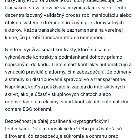
nazývaný Proof of Stake (PoS), ktorý zabezpečuje, že
transakcie sú validované viacerými uzlami v sieti. Tento
decentralizovaný validačný proces robí manipuláciu alebo
útok na systém extrémne náročným pre zlomyseľných
aktérov. Každá transakcia je zaznamenaná na verejnej
knihe, čo ju robí transparentnou a nemennou.
Nestree využíva smart kontrakty, ktoré sú samo-
vykonávacie kontrakty s podmienkami dohody priamo
napísanými do kódu. Tieto smart kontrakty automatizujú a
vynucujú pravidlá platformy, čím zabezpečujú, že odmeny
a stimuly sú distribuované spravodlivo a transparentne.
Napríklad, keď sa používatelia zapoja do interaktívnych
aktivít, ako je účasť v skupinových chatoch alebo
odpovedanie na reklamy, smart kontrakt ich automaticky
odmení EGG tokenmi.
Bezpečnosť je ďalej posilnená kryptografickými
technikami. Dáta a transakcie každého používateľa sú
šifrované, čo zabezpečuje súkromie a ochranu pred