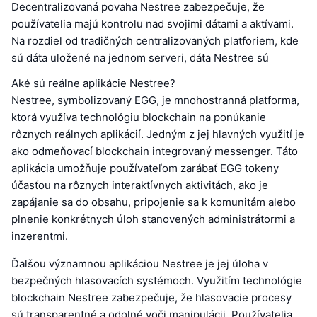
Decentralizovaná povaha Nestree zabezpečuje, že
používatelia majú kontrolu nad svojimi dátami a aktívami.
Na rozdiel od tradičných centralizovaných platforiem, kde
sú dáta uložené na jednom serveri, dáta Nestree sú
Aké sú reálne aplikácie Nestree?
Nestree, symbolizovaný EGG, je mnohostranná platforma,
ktorá využíva technológiu blockchain na ponúkanie
rôznych reálnych aplikácií. Jedným z jej hlavných využití je
ako odmeňovací blockchain integrovaný messenger. Táto
aplikácia umožňuje používateľom zarábať EGG tokeny
účasťou na rôznych interaktívnych aktivitách, ako je
zapájanie sa do obsahu, pripojenie sa k komunitám alebo
plnenie konkrétnych úloh stanovených administrátormi a
inzerentmi.
Ďalšou významnou aplikáciou Nestree je jej úloha v
bezpečných hlasovacích systémoch. Využitím technológie
blockchain Nestree zabezpečuje, že hlasovacie procesy
sú transparentné a odolné voči manipulácii. Používatelia,