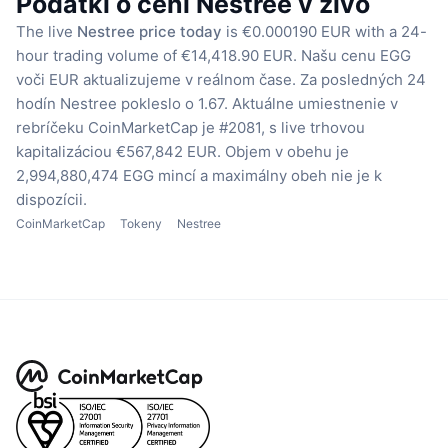
Podatki o ceni Nestree v živo
The live
Nestree price today
is €0.000190 EUR with a 24-
hour trading volume of €14,418.90 EUR.
Našu cenu EGG
voči EUR aktualizujeme v reálnom čase.
Za posledných 24
hodín Nestree pokleslo o 1.67.
Aktuálne umiestnenie v
rebríčeku CoinMarketCap je #2081, s live trhovou
kapitalizáciou €567,842 EUR.
Objem v obehu je
2,994,880,474 EGG mincí
a maximálny obeh nie je k
dispozícii.
CoinMarketCap
Tokeny
Nestree