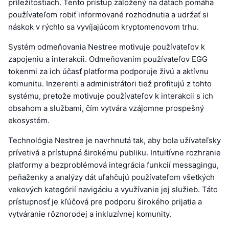
príležitostiach. Tento prístup založený na dátach pomáha
používateľom robiť informované rozhodnutia a udržať si
náskok v rýchlo sa vyvíjajúcom kryptomenovom trhu.
Systém odmeňovania Nestree motivuje používateľov k
zapojeniu a interakcii. Odmeňovaním používateľov EGG
tokenmi za ich účasť platforma podporuje živú a aktívnu
komunitu. Inzerenti a administrátori tiež profitujú z tohto
systému, pretože motivuje používateľov k interakcii s ich
obsahom a službami, čím vytvára vzájomne prospešný
ekosystém.
Technológia Nestree je navrhnutá tak, aby bola užívateľsky
prívetivá a prístupná širokému publiku. Intuitívne rozhranie
platformy a bezproblémová integrácia funkcií messagingu,
peňaženky a analýzy dát uľahčujú používateľom všetkých
vekových kategórií navigáciu a využívanie jej služieb. Táto
prístupnosť je kľúčová pre podporu širokého prijatia a
vytváranie rôznorodej a inkluzívnej komunity.