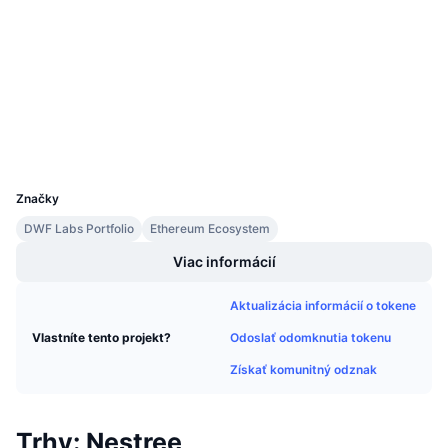
3.4
Nadchádzajúce predaje
Hodnotenie (CertiK)
Sadzby financovania
Učte sa a zarábajte
Audity
etherscan.io
Kalendáre
Prieskumníci
Peňaženky
Kalendár ICO
UCID
4467
Kalendár udalostí
Značky
DWF Labs Portfolio
Ethereum Ecosystem
Viac informácií
Aktualizácia informácií o tokene
Odoslať odomknutia tokenu
Vlastníte tento projekt?
Získať komunitný odznak
Trhy: Nestree