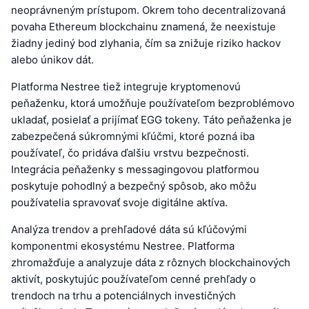
neoprávneným prístupom. Okrem toho decentralizovaná
povaha Ethereum blockchainu znamená, že neexistuje
žiadny jediný bod zlyhania, čím sa znižuje riziko hackov
alebo únikov dát.
Platforma Nestree tiež integruje kryptomenovú
peňaženku, ktorá umožňuje používateľom bezproblémovo
ukladať, posielať a prijímať EGG tokeny. Táto peňaženka je
zabezpečená súkromnými kľúčmi, ktoré pozná iba
používateľ, čo pridáva ďalšiu vrstvu bezpečnosti.
Integrácia peňaženky s messagingovou platformou
poskytuje pohodlný a bezpečný spôsob, ako môžu
používatelia spravovať svoje digitálne aktíva.
Analýza trendov a prehľadové dáta sú kľúčovými
komponentmi ekosystému Nestree. Platforma
zhromažďuje a analyzuje dáta z rôznych blockchainových
aktivít, poskytujúc používateľom cenné prehľady o
trendoch na trhu a potenciálnych investičných