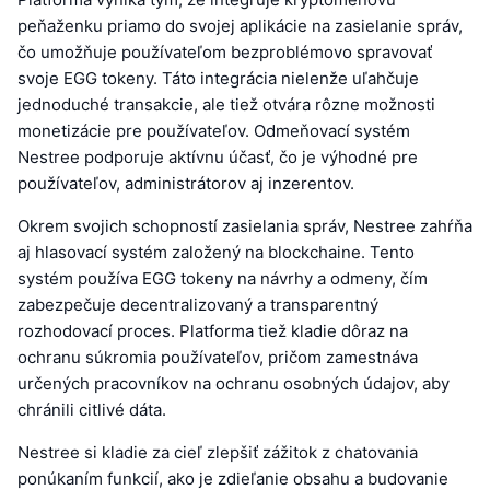
peňaženku priamo do svojej aplikácie na zasielanie správ,
čo umožňuje používateľom bezproblémovo spravovať
svoje EGG tokeny. Táto integrácia nielenže uľahčuje
jednoduché transakcie, ale tiež otvára rôzne možnosti
monetizácie pre používateľov. Odmeňovací systém
Nestree podporuje aktívnu účasť, čo je výhodné pre
používateľov, administrátorov aj inzerentov.
Okrem svojich schopností zasielania správ, Nestree zahŕňa
aj hlasovací systém založený na blockchaine. Tento
systém používa EGG tokeny na návrhy a odmeny, čím
zabezpečuje decentralizovaný a transparentný
rozhodovací proces. Platforma tiež kladie dôraz na
ochranu súkromia používateľov, pričom zamestnáva
určených pracovníkov na ochranu osobných údajov, aby
chránili citlivé dáta.
Nestree si kladie za cieľ zlepšiť zážitok z chatovania
ponúkaním funkcií, ako je zdieľanie obsahu a budovanie