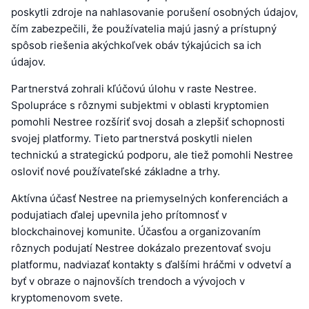
poskytli zdroje na nahlasovanie porušení osobných údajov,
čím zabezpečili, že používatelia majú jasný a prístupný
spôsob riešenia akýchkoľvek obáv týkajúcich sa ich
údajov.
Partnerstvá zohrali kľúčovú úlohu v raste Nestree.
Spolupráce s rôznymi subjektmi v oblasti kryptomien
pomohli Nestree rozšíriť svoj dosah a zlepšiť schopnosti
svojej platformy. Tieto partnerstvá poskytli nielen
technickú a strategickú podporu, ale tiež pomohli Nestree
osloviť nové používateľské základne a trhy.
Aktívna účasť Nestree na priemyselných konferenciách a
podujatiach ďalej upevnila jeho prítomnosť v
blockchainovej komunite. Účasťou a organizovaním
rôznych podujatí Nestree dokázalo prezentovať svoju
platformu, nadviazať kontakty s ďalšími hráčmi v odvetví a
byť v obraze o najnovších trendoch a vývojoch v
kryptomenovom svete.