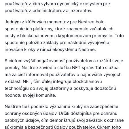
používateľov, čím vytvára dynamický ekosystém pre
používateľov, administrátorov a inzerentov.
Jedným z kľúčových momentov pre Nestree bolo
spustenie ich platformy, ktoré znamenalo začiatok ich
cesty v blockchainovom a kryptomenovom priemysle. Toto
spustenie položilo základy pre následné vývojové a
inovačné kroky v rámci ekosystému Nestree.
S cieľom zvýšiť angažovanosť používateľov a rozšíriť svoje
ponuky, Nestree zaviedlo službu NFT správ. Táto služba
má za cieľ informovať používateľov o najnovších vývojoch
v oblasti NFT, čím ďalej integruje blockchainovú
technológiu do svojej platformy a poskytuje dodatočnú
hodnotu svojej komunite.
Nestree tiež podniklo významné kroky na zabezpečenie
ochrany osobných údajov. Určili dôstojníka pre ochranu
osobných údajov, čím demonštrujú svoj záväzok k ochrane
súkromia a bezpečnosti údajov používateľov. Okrem toho