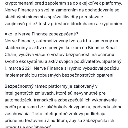
kryptomenami pred zapojením sa do akejkoľvek platformy.
Nerve Finance so svojím zameraním na obchodovanie so
stabilnými mincami a správu likvidity predstavuje
zaujímavú príležitosť v priestore blockchainu a kryptomien.
Ako je Nerve Finance zabezpečené?
Nerve Finance, automatizovaný tvorca trhu zameraný na
stablecoiny a aktíva s pevným kurzom na Binance Smart
Chain, využíva viacero vrstiev bezpečnosti na ochranu
svojho ekosystému a aktív svojich používateľov. Spustený
1. marca 2021, Nerve Finance si rýchlo vybudoval pozíciu
implementáciou robustných bezpečnostných opatrení.
Bezpečnostný rámec platformy je zakotvený v
inteligentných zmluvách, ktoré sú nevyhnutné pre
automatizáciu transakcií a zabezpečujú ich vykonávanie
podľa programu bez akéhokoľvek výpadku, podvodu alebo
zasahovania. Tieto inteligentné zmluvy podliehajú
prísnemu testovaniu a auditom, aby sa zabezpečila ich
integrita a spoľahlivosť.