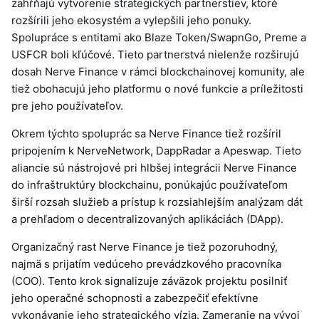
zahŕňajú vytvorenie strategických partnerstiev, ktoré
rozšírili jeho ekosystém a vylepšili jeho ponuky.
Spolupráce s entitami ako Blaze Token/SwapnGo, Preme a
USFCR boli kľúčové. Tieto partnerstvá nielenže rozširujú
dosah Nerve Finance v rámci blockchainovej komunity, ale
tiež obohacujú jeho platformu o nové funkcie a príležitosti
pre jeho používateľov.
Okrem týchto spoluprác sa Nerve Finance tiež rozšíril
pripojením k NerveNetwork, DappRadar a Apeswap. Tieto
aliancie sú nástrojové pri hlbšej integrácii Nerve Finance
do infraštruktúry blockchainu, ponúkajúc používateľom
širší rozsah služieb a prístup k rozsiahlejším analýzam dát
a prehľadom o decentralizovaných aplikáciách (DApp).
Organizačný rast Nerve Finance je tiež pozoruhodný,
najmä s prijatím vedúceho prevádzkového pracovníka
(COO). Tento krok signalizuje záväzok projektu posilniť
jeho operačné schopnosti a zabezpečiť efektívne
vykonávanie jeho strategického vízia. Zameranie na vývoj