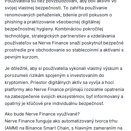
Používatelia sú tiež povzbudzovaní, aby boli aktívni vo
svojej vlastnej bezpečnosti. To zahŕňa používanie
renomovaných peňaženiek, bdenie proti pokusom o
phishing a praktizovanie všeobecnej digitálnej
bezpečnostnej hygieny. Kombináciou pokročilej
technológie, strategických partnerstiev a vzdelávania
používateľov sa Nerve Finance snaží poskytnúť bezpečné
prostredie pre obchodovanie so stablecoinmi a aktívami s
pevným kurzom.
Je dôležité, aby si používatelia vykonali vlastný výskum a
porozumeli rizikám spojeným s investovaním do
kryptomien. Priestor digitálnych aktív sa vyvíja a hoci
platformy ako Nerve Finance prijímajú rozsiahle opatrenia
na zabezpečenie svojich ekosystémov, byť informovaný a
opatrný je kľúčové pre individuálnu bezpečnosť.
Ako bude Nerve Finance využívané?
Nerve Finance funguje ako automatizovaný tvorca trhu
(AMM) na Binance Smart Chain, s hlavným zameraním na