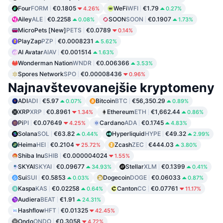
Four
FORM
€0.1805
WeFi
WFI
€1.79
4.26%
0.27%
Ailey
ALE
€0.2258
SOON
SOON
€0.1907
0.08%
1.73%
MicroPets [New]
PETS
€0.0789
0.14%
PlayZap
PZP
€0.0008231
5.62%
AI Avatar
AIAV
€0.001514
1.63%
Wonderman Nation
WNDR
€0.006366
3.53%
Spores Network
SPO
€0.00008436
0.96%
Najnavštevovanejšie kryptomeny
ADI
ADI
€5.97
Bitcoin
BTC
€56,350.29
0.07%
0.89%
XRP
XRP
€0.8961
Ethereum
ETH
€1,662.44
1.34%
0.86%
Pi
PI
€0.07649
Cardano
ADA
€0.1745
4.25%
4.83%
Solana
SOL
€63.82
Hyperliquid
HYPE
€49.32
0.44%
2.99%
Heima
HEI
€0.2104
Zcash
ZEC
€444.03
25.72%
3.80%
Shiba Inu
SHIB
€0.000004024
1.55%
SKYAI
SKYAI
€0.09677
Stellar
XLM
€0.1399
34.93%
0.41%
Sui
SUI
€0.5853
Dogecoin
DOGE
€0.06033
0.03%
0.87%
Kaspa
KAS
€0.02258
Canton
CC
€0.07761
0.64%
11.17%
Audiera
BEAT
€1.91
24.31%
Hashflow
HFT
€0.01325
42.45%
Ondo
ONDO
€0.3058
4.72%