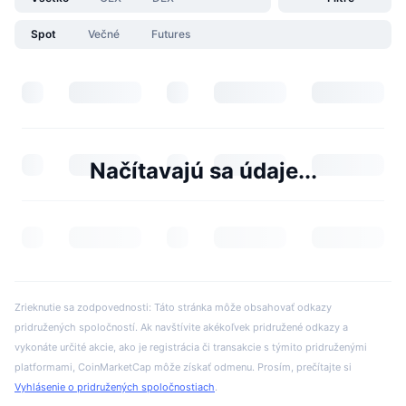
Spot
Večné
Futures
Načítavajú sa údaje...
Zrieknutie sa zodpovednosti: Táto stránka môže obsahovať odkazy
pridružených spoločností. Ak navštívite akékoľvek pridružené odkazy a
vykonáte určité akcie, ako je registrácia či transakcie s týmito pridruženými
platformami, CoinMarketCap môže získať odmenu. Prosím, prečítajte si
Vyhlásenie o pridružených spoločnostiach
.