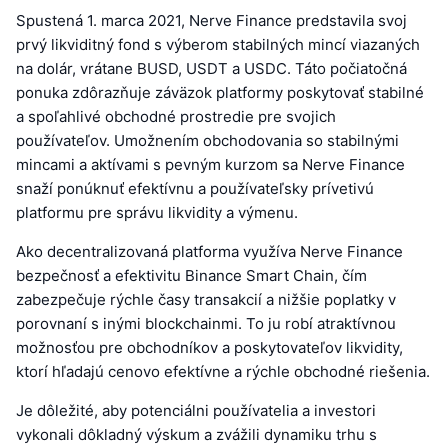
Spustená 1. marca 2021, Nerve Finance predstavila svoj
prvý likviditný fond s výberom stabilných mincí viazaných
na dolár, vrátane BUSD, USDT a USDC. Táto počiatočná
ponuka zdôrazňuje záväzok platformy poskytovať stabilné
a spoľahlivé obchodné prostredie pre svojich
používateľov. Umožnením obchodovania so stabilnými
mincami a aktívami s pevným kurzom sa Nerve Finance
snaží ponúknuť efektívnu a používateľsky prívetivú
platformu pre správu likvidity a výmenu.
Ako decentralizovaná platforma využíva Nerve Finance
bezpečnosť a efektivitu Binance Smart Chain, čím
zabezpečuje rýchle časy transakcií a nižšie poplatky v
porovnaní s inými blockchainmi. To ju robí atraktívnou
možnosťou pre obchodníkov a poskytovateľov likvidity,
ktorí hľadajú cenovo efektívne a rýchle obchodné riešenia.
Je dôležité, aby potenciálni používatelia a investori
vykonali dôkladný výskum a zvážili dynamiku trhu s