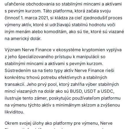
uľahčenie obchodovania so stabilnými mincami a aktívami
s pevným kurzom. Táto platforma, ktorá začala svoju
činnosť 1. marca 2021, si kládza za cieľ zjednodušiť proces
výmeny aktív, ktoré si udržiavajú stabilnú hodnotu voči
iným menám alebo komoditám, ako sú tie, ktoré sú viazané
na americký dolár.
Význam Nerve Finance v ekosystéme kryptomien vyplýva
z jeho špecializovaného prístupu k manipulácii so
stabilnými mincami a aktívami s pevným kurzom.
Sústredením sa na tieto typy aktív Nerve Finance rieši
konkrétnu trhovú potrebu efektívnych a stabilných
transakcií. Jeho prvý pool, ktorý zahŕňa výber stabilných
mincí viazaných na dolár ako sú BUSD, USDT a USDC,
ilustruje tento zámer, poskytujúc používateľom platformu
na výmenu týchto aktív s minimálnym sklzom a zvýšenou
likviditou.
Okrem svojej úlohy ako platformy pre výmenu, Nerve