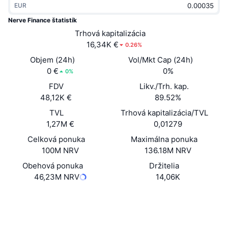
EUR
Trendy
Krypto ETF
Zistite
CMC MCP
Nerve Finance štatistík
Nové
Trhová kapitalizácia
Bitcoin ETF
x402
Noviny
16,34K €
0.26%
Krypto
Ethereum ETF
Objem (24h)
Vol/Mkt Cap (24h)
Akadémia
0 €
0%
0%
Politika
FDV
Likv./Trh. kap.
Technická analýza
Preskúmať
48,12K €
89.52%
Šport
TVL
Trhová kapitalizácia/TVL
RSI
Videá
1,27M €
0,01279
Financie
MACD
Celková ponuka
Maximálna ponuka
Glosár
100M NRV
136.18M NRV
Technológia
Obehová ponuka
Držitelia
Deriváty
Kampane
46,23M NRV
14,06K
NFT
Prehľad
Web
Výsadky
Website
Celkové štatistiky NFT
Sociálne siete
Likvidácie
Diamantové odmeny