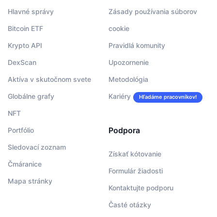
Hlavné správy
Zásady používania súborov
Bitcoin ETF
cookie
Krypto API
Pravidlá komunity
DexScan
Upozornenie
Aktíva v skutočnom svete
Metodológia
Globálne grafy
Kariéry
Hľadáme pracovníkov!
NFT
Podpora
Portfólio
Sledovací zoznam
Získať kótovanie
Čmáranice
Formulár žiadosti
Mapa stránky
Kontaktujte podporu
Časté otázky