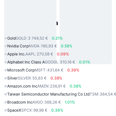
Populárne aktíva z reálneho
sveta
Gold
GOLD
3 749,52 €
0.21%
Nvidia Corp
NVDA
190,93 €
0.58%
Apple Inc.
AAPL
270,58 €
0.09%
Alphabet Inc Class A
GOOGL
310,16 €
0.01%
Microsoft Corp
MSFT
431,64 €
0.39%
Silver
SILVER
55,63 €
0.38%
Amazon.com Inc
AMZN
236,91 €
0.38%
Taiwan Semiconductor Manufacturing Co Ltd
TSM
364,54 
Broadcom Inc
AVGO
368,26 €
1.01%
SpaceX
SPCX
99,98 €
0.36%