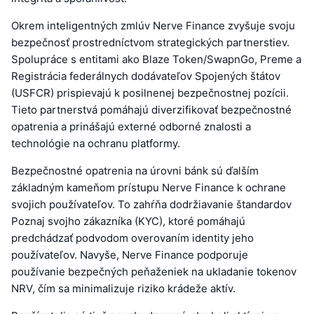
Okrem inteligentných zmlúv Nerve Finance zvyšuje svoju
bezpečnosť prostredníctvom strategických partnerstiev.
Spolupráce s entitami ako Blaze Token/SwapnGo, Preme a
Registrácia federálnych dodávateľov Spojených štátov
(USFCR) prispievajú k posilnenej bezpečnostnej pozícii.
Tieto partnerstvá pomáhajú diverzifikovať bezpečnostné
opatrenia a prinášajú externé odborné znalosti a
technológie na ochranu platformy.
Bezpečnostné opatrenia na úrovni bánk sú ďalším
základným kameňom prístupu Nerve Finance k ochrane
svojich používateľov. To zahŕňa dodržiavanie štandardov
Poznaj svojho zákazníka (KYC), ktoré pomáhajú
predchádzať podvodom overovaním identity jeho
používateľov. Navyše, Nerve Finance podporuje
používanie bezpečných peňaženiek na ukladanie tokenov
NRV, čím sa minimalizuje riziko krádeže aktív.