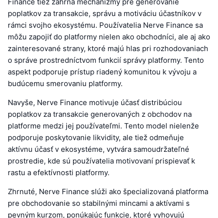
Finance tiež zahŕňa mechanizmy pre generovanie
poplatkov za transakcie, správu a motiváciu účastníkov v
rámci svojho ekosystému. Používatelia Nerve Finance sa
môžu zapojiť do platformy nielen ako obchodníci, ale aj ako
zainteresované strany, ktoré majú hlas pri rozhodovaniach
o správe prostredníctvom funkcií správy platformy. Tento
aspekt podporuje prístup riadený komunitou k vývoju a
budúcemu smerovaniu platformy.
Navyše, Nerve Finance motivuje účasť distribúciou
poplatkov za transakcie generovaných z obchodov na
platforme medzi jej používateľmi. Tento model nielenže
podporuje poskytovanie likvidity, ale tiež odmeňuje
aktívnu účasť v ekosystéme, vytvára samoudržateľné
prostredie, kde sú používatelia motivovaní prispievať k
rastu a efektívnosti platformy.
Zhrnuté, Nerve Finance slúži ako špecializovaná platforma
pre obchodovanie so stabilnými mincami a aktívami s
pevným kurzom, ponúkajúc funkcie, ktoré vyhovujú