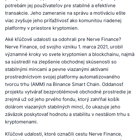
potrebám jej používateľov pre stabilné a efektívne
transakcie. Jeho zameranie na správu a motiváciu ešte
viac zvyšuje jeho príťažlivosť ako komunitou riadenej
platformy v priestore kryptomien.
Aké kľúčové udalosti sa odohrali pre Nerve Finance?
Nerve Finance, od svojho vzniku 1. marca 2021, urobil
významné kroky vo svete kryptomien a blockchainu, najmä
sa sústredil na zlepšenie obchodnej skúsenosti so
stabilnými mincami a pevne viazanými aktívami
prostredníctvom svojej platformy automatizovaného
tvorcu trhu (AMM) na Binance Smart Chain. Oddanosť
projektu vytvárať bezproblémové obchodné prostredie je
zrejmá už od jeho prvého fondu, ktorý zahŕňal košík
dolárom viazaných stabilných mincí, čo ukazuje jeho
záväzok poskytovať hodnotu a stabilitu v nestálom trhu s
kryptomenami.
Kľúčové udalosti, ktoré označili cestu Nerve Finance,