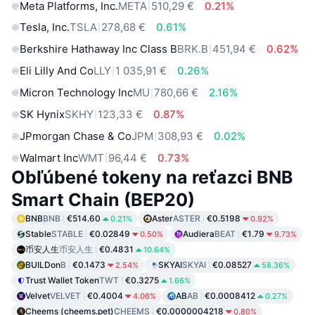
Meta Platforms, Inc.
META
510,29 €
0.21%
Tesla, Inc.
TSLA
278,68 €
0.61%
Berkshire Hathaway Inc Class B
BRK.B
451,94 €
0.62%
Eli Lilly And Co
LLY
1 035,91 €
0.26%
Micron Technology Inc
MU
780,66 €
2.16%
SK Hynix
SKHY
123,33 €
0.87%
JPmorgan Chase & Co
JPM
308,93 €
0.02%
Walmart Inc
WMT
96,44 €
0.73%
Obľúbené tokeny na reťazci BNB
Smart Chain (BEP20)
BNB
BNB
€514.60
Aster
ASTER
€0.5198
0.21%
0.92%
Stable
STABLE
€0.02849
Audiera
BEAT
€1.79
0.50%
9.73%
币安人生
币安人生
€0.4831
10.64%
BUILDon
B
€0.1473
SKYAI
SKYAI
€0.08527
2.54%
58.36%
Trust Wallet Token
TWT
€0.3275
1.66%
Velvet
VELVET
€0.4004
AB
AB
€0.0008412
4.06%
0.27%
Cheems (cheems.pet)
CHEEMS
€0.0000004218
0.80%