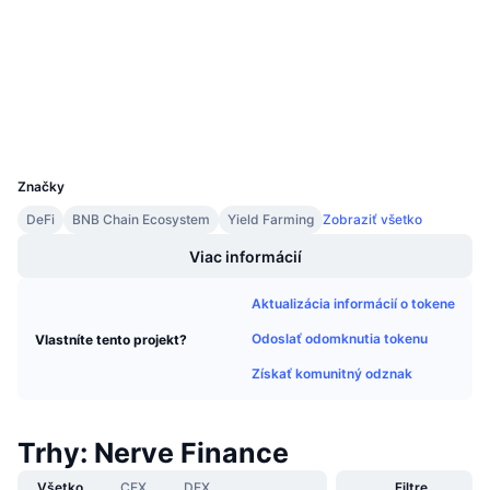
Nadchádzajúce predaje
Kontraktné
0x42F6...db9096
Sadzby financovania
Učte sa a zarábajte
Audity
Prieskumníci
bscscan.com
Kalendáre
Peňaženky
UCID
Kalendár ICO
8755
Značky
Kalendár udalostí
DeFi
BNB Chain Ecosystem
Yield Farming
Zobraziť všetko
Viac informácií
Aktualizácia informácií o tokene
Odoslať odomknutia tokenu
Vlastníte tento projekt?
Získať komunitný odznak
Trhy: Nerve Finance
Všetko
CEX
DEX
Filtre