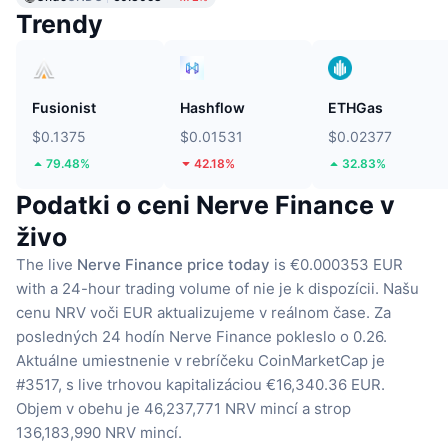
Trendy
Fusionist
Hashflow
ETHGas
$0.1375
$0.01531
$0.02377
79.48%
42.18%
32.83%
Podatki o ceni Nerve Finance v
živo
The live
Nerve Finance price today
is €0.000353 EUR
with a 24-hour trading volume of nie je k dispozícii.
Našu
cenu NRV voči EUR aktualizujeme v reálnom čase.
Za
posledných 24 hodín Nerve Finance pokleslo o 0.26.
Aktuálne umiestnenie v rebríčeku CoinMarketCap je
#3517, s live trhovou kapitalizáciou €16,340.36 EUR.
Objem v obehu je 46,237,771 NRV mincí
a strop
136,183,990 NRV mincí.