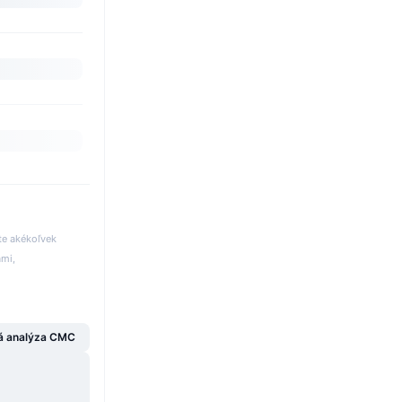
te akékoľvek
ami,
á analýza CMC