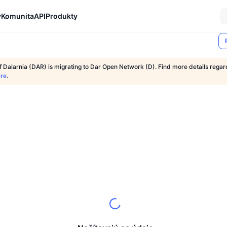
y
Komunita
API
Produkty
 Dalarnia (DAR) is migrating to Dar Open Network (D). Find more details regar
re
.