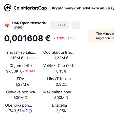
Kryptomeny
Prehľady
DexScan
Burz
DAR Open Network
D
247K
#1693
The Mines of
0,001608 €
migration
he
1.39%
(
24h
)
Trhová kapitalizácia
Odomknutá trhová kap.
1,19M €
1,23M €
1.39%
Objem (24h)
Vol/Mkt Cap (24h)
97,53K €
8,15%
41.34%
FDV
Likv./Trh. kap.
1,28M €
0.32%
Celková ponuka
Maximálna ponuka
800M D
800M D
Obehová ponuka
Držitelia
743,51M D
2,95K