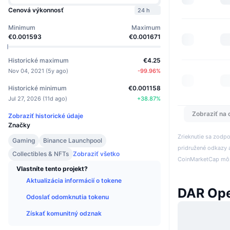
Cenová výkonnosť
24 h
Minimum
Maximum
€0.001593
€0.001671
Historické maximum
€4.25
Nov 04, 2021
(
5y ago
)
-99.96
%
Historické minimum
€0.001158
Jul 27, 2026
(
11d ago
)
+
38.87
%
Zobraziť na 
Zobraziť historické údaje
Značky
Zrieknutie sa zodp
Gaming
Binance Launchpool
pridružené odkazy a
Collectibles & NFTs
Zobraziť všetko
CoinMarketCap môže
Vlastníte tento projekt?
Aktualizácia informácií o tokene
DAR Ope
Odoslať odomknutia tokenu
Získať komunitný odznak