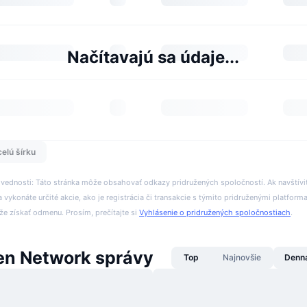
Načítavajú sa údaje...
celú šírku
ovednosti: Táto stránka môže obsahovať odkazy pridružených spoločností. Ak navštívi
 vykonáte určité akcie, ako je registrácia či transakcie s týmito pridruženými platform
 získať odmenu. Prosím, prečítajte si
Vyhlásenie o pridružených spoločnostiach
.
n Network správy
Top
Najnovšie
Denn