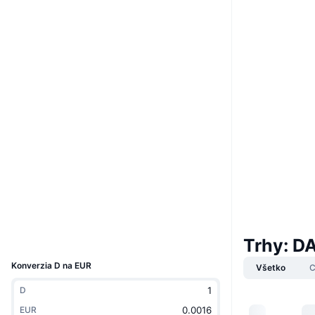
Boost
Website
Whitepaper
Web
Sociálne siete
0x33b4...4F49A8
Kontraktné
3.2
Hodnotenie (CertiK)
etherscan.io
Prieskumníci
Peňaženky
UCID
Trhy: D
11374
Konverzia D na EUR
Všetko
C
D
EUR