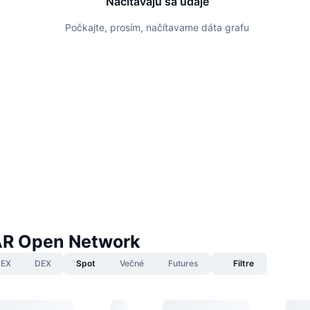
Načítavajú sa údaje
Počkajte, prosím, načítavame dáta grafu
AR Open Network
EX
DEX
Spot
Večné
Futures
Filtre