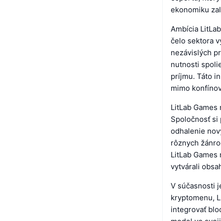
ekonomiku za
Ambícia LitLa
čelo sektora v
nezávislých p
nutnosti spoli
príjmu. Táto i
mimo konfínov
LitLab Games n
Spoločnosť si
odhalenie nový
rôznych žánro
LitLab Games r
vytvárali obsa
V súčasnosti j
kryptomenu, LI
integrovať bl