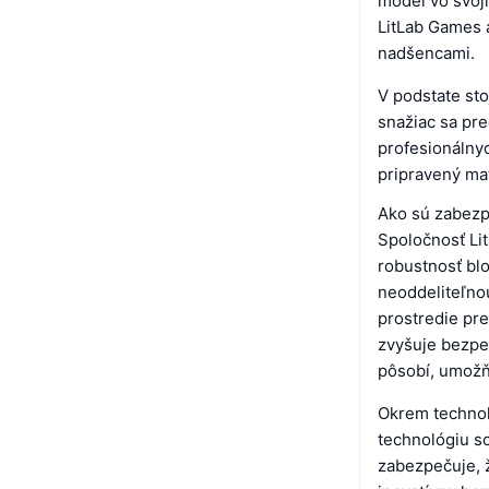
model vo svoji
LitLab Games 
nadšencami.
V podstate sto
snažiac sa pre
profesionálny
pripravený mať
Ako sú zabezp
Spoločnosť Li
robustnosť blo
neoddeliteľno
prostredie pre
zvyšuje bezpe
pôsobí, umožň
Okrem technol
technológiu s
zabezpečuje, 