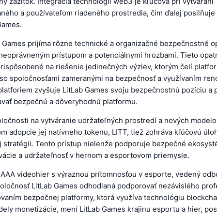
ný zážitok. Integrácia technológií web3 je kľúčová pri vytváraní
aného a používateľom riadeného prostredia, čím ďalej posilňuj
Games.
b Games prijíma rôzne technické a organizačné bezpečnostné o
neoprávneným prístupom a potenciálnymi hrozbami. Tieto opat
ispôsobené na riešenie jedinečných výziev, ktorým čelí platfo
so spoločnosťami zameranými na bezpečnosť a využívaním re
platforiem zvyšuje LitLab Games svoju bezpečnostnú pozíciu a 
avať bezpečnú a dôveryhodnú platformu.
ločnosti na vytváranie udržateľných prostredí a nových model
m adopcie jej natívneho tokenu, LITT, tiež zohráva kľúčovú úloh
stratégii. Tento prístup nielenže podporuje bezpečné ekosysté
vácie a udržateľnosť v hernom a esportovom priemysle.
 AAA videohier s výraznou prítomnosťou v esporte, vedený odb
spoločnosť LitLab Games odhodlaná podporovať nezávislého pro
vaním bezpečnej platformy, ktorá využíva technológiu blockcha
ely monetizácie, mení LitLab Games krajinu esportu a hier, pos