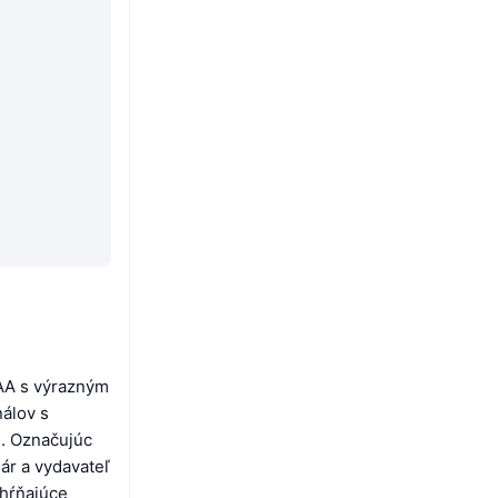
AAA s výrazným
álov s
3. Označujúc
ár a vydavateľ
ahŕňajúce