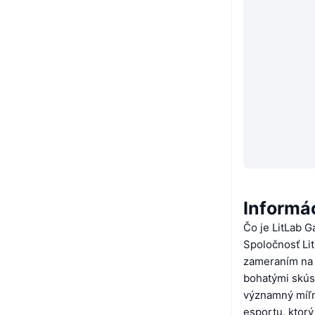
Informá
Čo je LitLab 
Spoločnosť Li
zameraním na 
bohatými skús
významný míľn
esportu, ktor