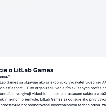
cie o LitLab Games
Games?
tLab Games sa objavuje ako priekopnícky vydavateľ videohier 
oblasť esportu. Túto organizáciu vedie tím skúsených profesion
enosťami vo vývoji videohier, esporte a rastúcom sektore web
ik v hernom priemysle, LitLab Games sa odlišuje ako prvý vývoj
ý predstavuje hry podporované blockchainovou technológiou, z