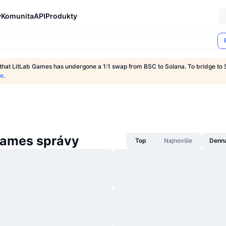
y
Komunita
API
Produkty
 that LitLab Games has undergone a 1:1 swap from BSC to Solana. To bridge to 
ge
.
Games správy
Top
Najnovšie
Denn