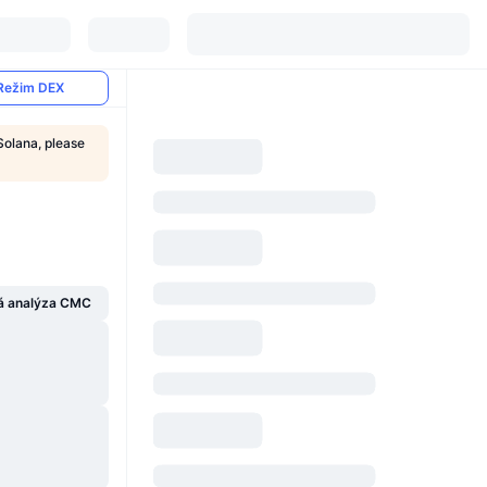
Režim DEX
Solana, please
á analýza CMC