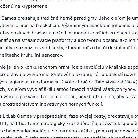
loženú na kryptomene.
b Games presahuje tradičné herné paradigmy. Jeho cieľom je umi
ydávania hier na blockchain. Významným aspektom jeho misie je
rofesionálnych hráčov, umožniť im monetizovať ich zručnosti a 
ehať sa na streamovacie platformy alebo tvorbu obsahu ako ich 
niciatíva sa snaží rozšíriť cesty, ktorými môžu hráči dosiahnuť f
 elitného kruhu influencerov.
ie je len o konkurenčnom hraní; ide o revolúciu v krajinke espo
 predstavuje vytvorenie Svetového okruhu, série udalostí navrh
ch legiend a transformáciu životov hráčov. Táto vízia zahŕňa vý
ch, s cieľom vyvolať škálu emócií medzi hráčmi všetkých typov
ozširuje pozvanie tvorcom obsahu, povzbudzuje ich, aby sa zapo
h prostredníctvom inovatívnych herných funkcií.
e LitLab Games v predpredajnej fáze svojej cesty, predstavuje s
TT, na trhu. Tento strategický krok zdôrazňuje záväzok spoločn
ockchainovú technológiu do herného zážitku, ponúkajúc nový e