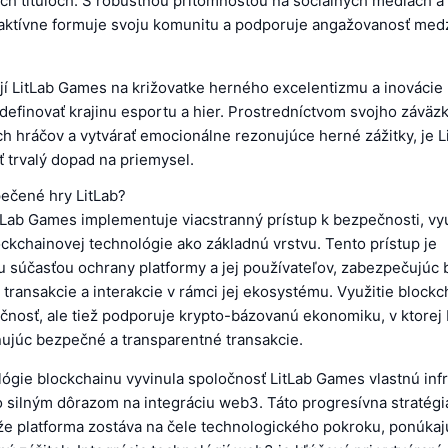
ch tituloch. S robustnou prítomnosťou na sociálnych médiách a 
aktívne formuje svoju komunitu a podporuje angažovanosť medz
jí LitLab Games na križovatke herného excelentizmu a inovácie
definovať krajinu esportu a hier. Prostredníctvom svojho závä
ch hráčov a vytvárať emocionálne rezonujúce herné zážitky, je 
 trvalý dopad na priemysel.
ečené hry LitLab?
tLab Games implementuje viacstranný prístup k bezpečnosti, vy
ckchainovej technológie ako základnú vrstvu. Tento prístup je
u súčasťou ochrany platformy a jej používateľov, zabezpečujúc
 transakcie a interakcie v rámci jej ekosystému. Využitie block
čnosť, ale tiež podporuje krypto-bázovanú ekonomiku, v ktorej
ujúc bezpečné a transparentné transakcie.
ógie blockchainu vyvinula spoločnosť LitLab Games vlastnú infr
o silným dôrazom na integráciu web3. Táto progresívna stratégi
že platforma zostáva na čele technologického pokroku, ponúka