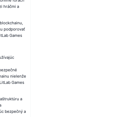
online fórach
i hráčmi a
 blockchainu,
zku podporovať
LitLab Games
užívajúc
 bezpečné
chainu nielenže
 LitLab Games
aštruktúru a
a
júc bezpečný a