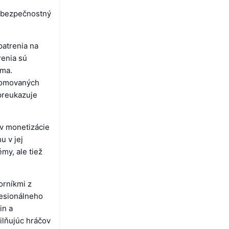
e bezpečnostný
patrenia na
renia sú
rma.
nomovaných
preukazuje
ov monetizácie
u v jej
my, ale tiež
orníkmi z
fesionálneho
in a
ilňujúc hráčov