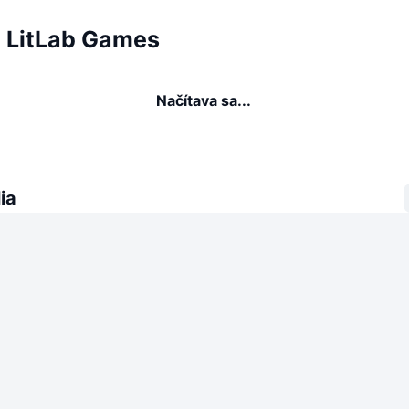
a LitLab Games
Načítava sa...
ia