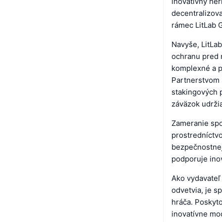
inovatívny her
decentralizov
rámec LitLab 
Navyše, LitLa
ochranu pred 
komplexné a pr
Partnerstvom 
stakingových 
záväzok udrži
Zameranie spo
prostredníctvo
bezpečnostnej 
podporuje ino
Ako vydavateľ
odvetvia, je 
hráča. Poskyto
inovatívne mod