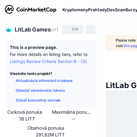
Kryptomeny
Prehľady
DexScan
Burz
LitLab Games
57K
LITT
Please note
visit
this pa
This is a preview page.
For more details on listing tiers, refer to
Listings Review Criteria Section B - (3).
Vlastníte tento projekt?
Aktualizácia informácií o tokene
LitLab 
Odoslať odomknutia tokenu
Získať komunitný odznak
Celková ponuka
Maximálna ponuka
1B LITT
--
Obehová ponuka
291,82M LITT