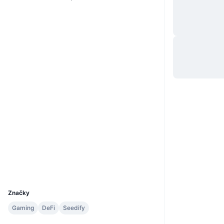
Website
Whitepaper
Web
Sociálne siete
0xCEbE...11944D
Kontraktné
3.3
Hodnotenie (CertiK)
bscscan.com
Prieskumníci
Peňaženky
UCID
24580
Značky
Gaming
DeFi
Seedify