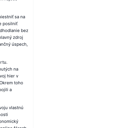
estniť sa na
 posilniť
odhodlanie bez
hlavný zdroj
inančný úspech,
rtu.
nutých na
voj hier v
. Okrem toho
jili a
voju vlastnú
osti
konomický