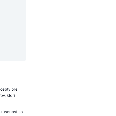
ncepty pre
ov, ktorí
skúsenosť so