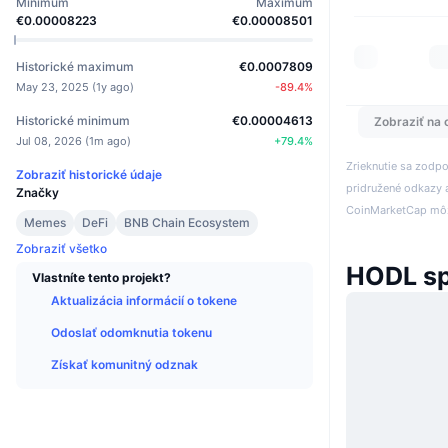
Minimum
Maximum
€0.00008223
€0.00008501
Historické maximum
€0.0007809
May 23, 2025
(
1y ago
)
-89.4
%
Historické minimum
€0.00004613
Zobraziť na 
Jul 08, 2026
(
1m ago
)
+
79.4
%
Zrieknutie sa zodp
Zobraziť historické údaje
pridružené odkazy a
Značky
CoinMarketCap môže
Memes
DeFi
BNB Chain Ecosystem
Zobraziť všetko
HODL s
Vlastníte tento projekt?
Aktualizácia informácií o tokene
Odoslať odomknutia tokenu
Získať komunitný odznak