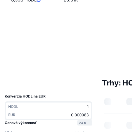
Web
Website
Whitepaper
Sociálne siete
0x32B4...b2034C
Kontraktné
Audity
Prieskumníci
bscscan.com
Peňaženky
Trhy: H
UCID
9900
Konverzia HODL na EUR
HODL
EUR
Cenová výkonnosť
24 h