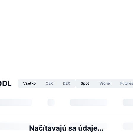
ODL
Všetko
CEX
DEX
Spot
Večné
Future
Načítavajú sa údaje...