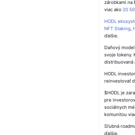
zárobkami na 
viac ako
20 5
HODL ekosys
NFT Staking
,
ďalšie.
Daňový model t
svoje tokeny. 
distribuovaná
HODL investor
reinvestovať 
$HODL je zar
pre investorov
sociálnych mé
komunitou viac
Sľubná roadma
ďalšie.