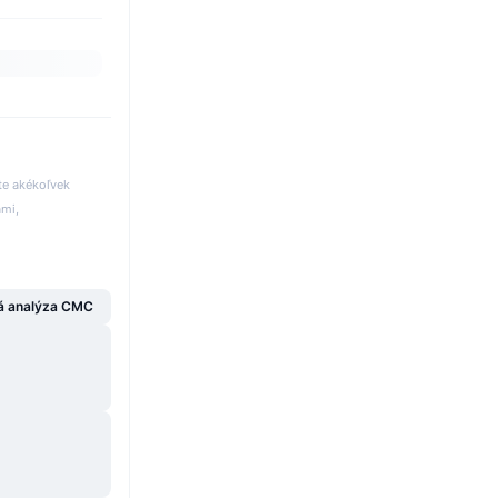
te akékoľvek
ami,
á analýza CMC