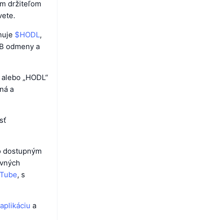
im držiteľom
vete.
ahuje
$HODL
,
NB odmeny a
a alebo „HODL“
ná a
sť
ko dostupným
avných
Tube
, s
aplikáciu
a