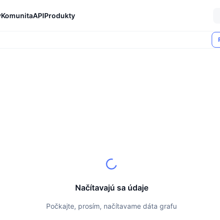
y
Komunita
API
Produkty
Načítavajú sa údaje
Počkajte, prosím, načítavame dáta grafu