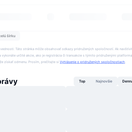
celú šírku
ovednosti: Táto stránka môže obsahovať odkazy pridružených spoločností. Ak navštívi
 vykonáte určité akcie, ako je registrácia či transakcie s týmito pridruženými platform
 získať odmenu. Prosím, prečítajte si
Vyhlásenie o pridružených spoločnostiach
.
právy
Top
Najnovšie
Denn