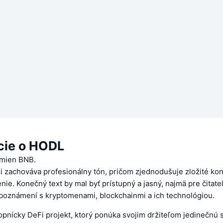
cie o HODL
dmien BNB.
 si zachováva profesionálny tón, pričom zjednodušuje zložité ko
ie. Konečný text by mal byť prístupný a jasný, najmä pre čitateľ
boznámení s kryptomenami, blockchainmi a ich technológiou.
opnícky DeFi projekt, ktorý ponúka svojim držiteľom jedinečnú 