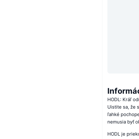
Informá
HODL: Kráľ o
Uistite sa, že
ľahké pochopen
nemusia byť o
HODL je priek