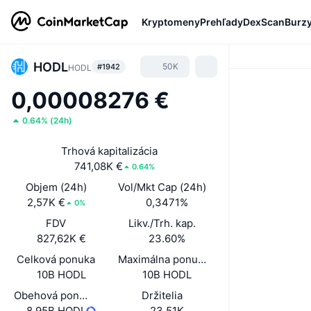
Kryptomeny
Prehľady
DexScan
Burz
HODL
50K
#1942
HODL
0,00008276 €
0.64%
(
24h
)
Trhová kapitalizácia
741,08K €
0.64%
Objem (24h)
Vol/Mkt Cap (24h)
2,57K €
0,3471%
0%
FDV
Likv./Trh. kap.
827,62K €
23.60%
Celková ponuka
Maximálna ponuka
10B HODL
10B HODL
Obehová ponuka
Držitelia
8,95B HODL
23,51K