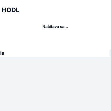
ia HODL
Načítava sa...
ia