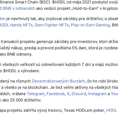
Binance Smart Chain (BSC). $HODL od mája 2021 poskytol svoj
00 BNB v odmenách
ako vedúci projekt „Hold-to-Earn“ v kryptos
tém
je navrhnutý tak, aby zvyšoval zárobky pre držiteľov, a obs
HODL Hands NFTs
,
Gem Fighter NFTs
,
Play-to-Earn Gaming
, B
ransakcií projektu generuje zárobky pre investorov, ktorí drži
Každý nákup, predaj a prevod podlieha 5% dani, ktorá je rozdele
 ako BNB odmeny.
i všetkých veľkostí sú odmeňovaní každých 7 dní a majú možno
do $HODL s výhodami.
adený na rôznych
Decentralizovaných Burzách
, čo ho robí širo
 a všetko je na blockchain. Je tiež veľmi aktívny na všetkých hl
diách, vrátane
Telegram
,
Facebook
,
X
,
Discord
,
Instagram
a
You
 ako 25 000 držiteľov.
pa projektu zahŕňa vývoj trezoru, Texas HODLem poker,
HODL 