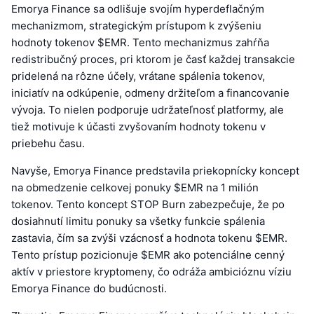
Emorya Finance sa odlišuje svojím hyperdeflačným
mechanizmom, strategickým prístupom k zvýšeniu
hodnoty tokenov $EMR. Tento mechanizmus zahŕňa
redistribučný proces, pri ktorom je časť každej transakcie
pridelená na rôzne účely, vrátane spálenia tokenov,
iniciatív na odkúpenie, odmeny držiteľom a financovanie
vývoja. To nielen podporuje udržateľnosť platformy, ale
tiež motivuje k účasti zvyšovaním hodnoty tokenu v
priebehu času.
Navyše, Emorya Finance predstavila priekopnícky koncept
na obmedzenie celkovej ponuky $EMR na 1 milión
tokenov. Tento koncept STOP Burn zabezpečuje, že po
dosiahnutí limitu ponuky sa všetky funkcie spálenia
zastavia, čím sa zvýši vzácnosť a hodnota tokenu $EMR.
Tento prístup pozicionuje $EMR ako potenciálne cenný
aktív v priestore kryptomeny, čo odráža ambicióznu víziu
Emorya Finance do budúcnosti.