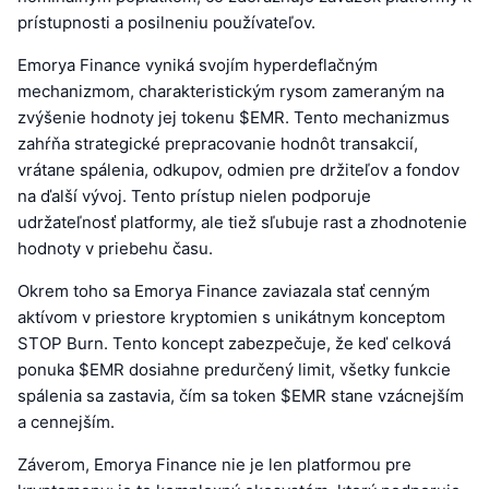
prístupnosti a posilneniu používateľov.
Emorya Finance vyniká svojím hyperdeflačným
mechanizmom, charakteristickým rysom zameraným na
zvýšenie hodnoty jej tokenu $EMR. Tento mechanizmus
zahŕňa strategické prepracovanie hodnôt transakcií,
vrátane spálenia, odkupov, odmien pre držiteľov a fondov
na ďalší vývoj. Tento prístup nielen podporuje
udržateľnosť platformy, ale tiež sľubuje rast a zhodnotenie
hodnoty v priebehu času.
Okrem toho sa Emorya Finance zaviazala stať cenným
aktívom v priestore kryptomien s unikátnym konceptom
STOP Burn. Tento koncept zabezpečuje, že keď celková
ponuka $EMR dosiahne predurčený limit, všetky funkcie
spálenia sa zastavia, čím sa token $EMR stane vzácnejším
a cennejším.
Záverom, Emorya Finance nie je len platformou pre