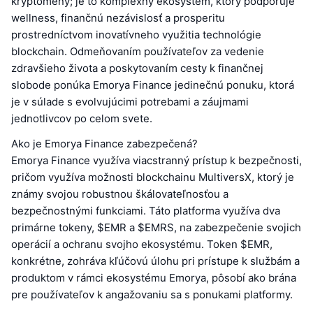
kryptomeny; je to komplexný ekosystém, ktorý podporuje
wellness, finančnú nezávislosť a prosperitu
prostredníctvom inovatívneho využitia technológie
blockchain. Odmeňovaním používateľov za vedenie
zdravšieho života a poskytovaním cesty k finančnej
slobode ponúka Emorya Finance jedinečnú ponuku, ktorá
je v súlade s evolvujúcimi potrebami a záujmami
jednotlivcov po celom svete.
Ako je Emorya Finance zabezpečená?
Emorya Finance využíva viacstranný prístup k bezpečnosti,
pričom využíva možnosti blockchainu MultiversX, ktorý je
známy svojou robustnou škálovateľnosťou a
bezpečnostnými funkciami. Táto platforma využíva dva
primárne tokeny, $EMR a $EMRS, na zabezpečenie svojich
operácií a ochranu svojho ekosystému. Token $EMR,
konkrétne, zohráva kľúčovú úlohu pri prístupe k službám a
produktom v rámci ekosystému Emorya, pôsobí ako brána
pre používateľov k angažovaniu sa s ponukami platformy.