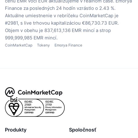
cenu EMR voči EUR aktualizujeme v reálnom čase.
Emorya
Finance za posledných 24 hodín vzrástlo o 2.43 %.
Aktuálne umiestnenie v rebríčeku CoinMarketCap je
#2981, s live trhovou kapitalizáciou €86,730.73 EUR.
Objem v obehu je 837,613,136 EMR mincí
a strop
999,999,985 EMR mincí.
CoinMarketCap
Tokeny
Emorya Finance
Produkty
Spoločnosť