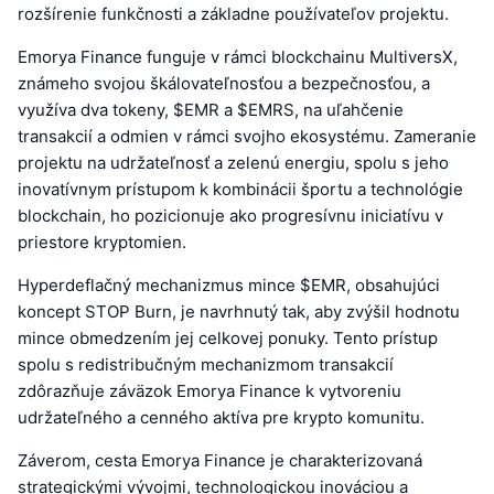
rozšírenie funkčnosti a základne používateľov projektu.
Emorya Finance funguje v rámci blockchainu MultiversX,
známeho svojou škálovateľnosťou a bezpečnosťou, a
využíva dva tokeny, $EMR a $EMRS, na uľahčenie
transakcií a odmien v rámci svojho ekosystému. Zameranie
projektu na udržateľnosť a zelenú energiu, spolu s jeho
inovatívnym prístupom k kombinácii športu a technológie
blockchain, ho pozicionuje ako progresívnu iniciatívu v
priestore kryptomien.
Hyperdeflačný mechanizmus mince $EMR, obsahujúci
koncept STOP Burn, je navrhnutý tak, aby zvýšil hodnotu
mince obmedzením jej celkovej ponuky. Tento prístup
spolu s redistribučným mechanizmom transakcií
zdôrazňuje záväzok Emorya Finance k vytvoreniu
udržateľného a cenného aktíva pre krypto komunitu.
Záverom, cesta Emorya Finance je charakterizovaná
strategickými vývojmi, technologickou inováciou a