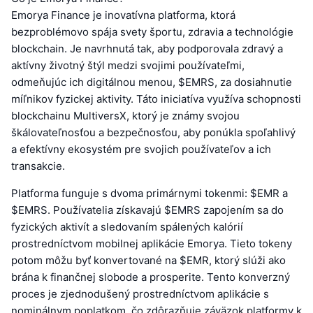
Emorya Finance je inovatívna platforma, ktorá
bezproblémovo spája svety športu, zdravia a technológie
blockchain. Je navrhnutá tak, aby podporovala zdravý a
aktívny životný štýl medzi svojimi používateľmi,
odmeňujúc ich digitálnou menou, $EMRS, za dosiahnutie
míľnikov fyzickej aktivity. Táto iniciatíva využíva schopnosti
blockchainu MultiversX, ktorý je známy svojou
škálovateľnosťou a bezpečnosťou, aby ponúkla spoľahlivý
a efektívny ekosystém pre svojich používateľov a ich
transakcie.
Platforma funguje s dvoma primárnymi tokenmi: $EMR a
$EMRS. Používatelia získavajú $EMRS zapojením sa do
fyzických aktivít a sledovaním spálených kalórií
prostredníctvom mobilnej aplikácie Emorya. Tieto tokeny
potom môžu byť konvertované na $EMR, ktorý slúži ako
brána k finančnej slobode a prosperite. Tento konverzný
proces je zjednodušený prostredníctvom aplikácie s
nominálnym poplatkom, čo zdôrazňuje záväzok platformy k