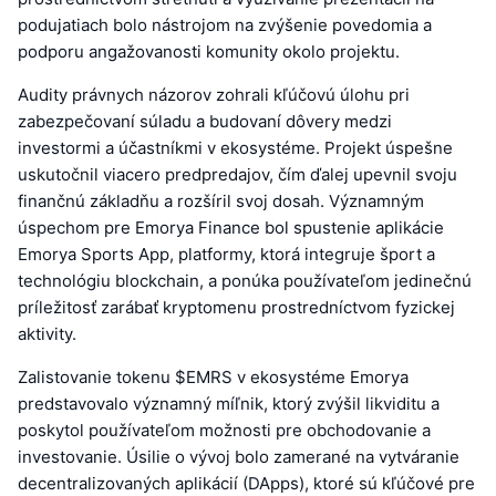
podujatiach bolo nástrojom na zvýšenie povedomia a
podporu angažovanosti komunity okolo projektu.
Audity právnych názorov zohrali kľúčovú úlohu pri
zabezpečovaní súladu a budovaní dôvery medzi
investormi a účastníkmi v ekosystéme. Projekt úspešne
uskutočnil viacero predpredajov, čím ďalej upevnil svoju
finančnú základňu a rozšíril svoj dosah. Významným
úspechom pre Emorya Finance bol spustenie aplikácie
Emorya Sports App, platformy, ktorá integruje šport a
technológiu blockchain, a ponúka používateľom jedinečnú
príležitosť zarábať kryptomenu prostredníctvom fyzickej
aktivity.
Zalistovanie tokenu $EMRS v ekosystéme Emorya
predstavovalo významný míľnik, ktorý zvýšil likviditu a
poskytol používateľom možnosti pre obchodovanie a
investovanie. Úsilie o vývoj bolo zamerané na vytváranie
decentralizovaných aplikácií (DApps), ktoré sú kľúčové pre