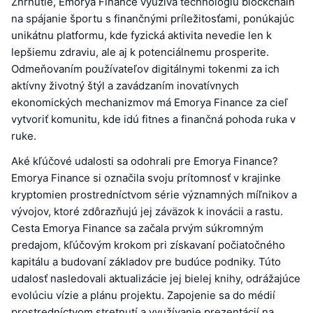
Zhrnutie, Emorya Finance využíva technológiu blockchain
na spájanie športu s finančnými príležitosťami, ponúkajúc
unikátnu platformu, kde fyzická aktivita nevedie len k
lepšiemu zdraviu, ale aj k potenciálnemu prosperite.
Odmeňovaním používateľov digitálnymi tokenmi za ich
aktívny životný štýl a zavádzaním inovatívnych
ekonomických mechanizmov má Emorya Finance za cieľ
vytvoriť komunitu, kde idú fitnes a finančná pohoda ruka v
ruke.
Aké kľúčové udalosti sa odohrali pre Emorya Finance?
Emorya Finance si označila svoju prítomnosť v krajinke
kryptomien prostredníctvom série významných míľnikov a
vývojov, ktoré zdôrazňujú jej záväzok k inovácii a rastu.
Cesta Emorya Finance sa začala prvým súkromným
predajom, kľúčovým krokom pri získavaní počiatočného
kapitálu a budovaní základov pre budúce podniky. Túto
udalosť nasledovali aktualizácie jej bielej knihy, odrážajúce
evolúciu vízie a plánu projektu. Zapojenie sa do médií
prostredníctvom stretnutí a využívanie prezentácií na