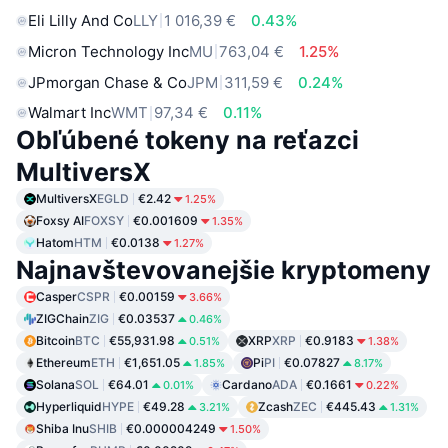
Eli Lilly And Co
LLY
1 016,39 €
0.43%
Micron Technology Inc
MU
763,04 €
1.25%
JPmorgan Chase & Co
JPM
311,59 €
0.24%
Walmart Inc
WMT
97,34 €
0.11%
Obľúbené tokeny na reťazci
MultiversX
MultiversX
EGLD
€2.42
1.25%
Foxsy AI
FOXSY
€0.001609
1.35%
Hatom
HTM
€0.0138
1.27%
Najnavštevovanejšie kryptomeny
Casper
CSPR
€0.00159
3.66%
ZIGChain
ZIG
€0.03537
0.46%
Bitcoin
BTC
€55,931.98
XRP
XRP
€0.9183
0.51%
1.38%
Ethereum
ETH
€1,651.05
Pi
PI
€0.07827
1.85%
8.17%
Solana
SOL
€64.01
Cardano
ADA
€0.1661
0.01%
0.22%
Hyperliquid
HYPE
€49.28
Zcash
ZEC
€445.43
3.21%
1.31%
Shiba Inu
SHIB
€0.000004249
1.50%