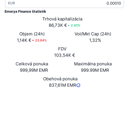
EUR
Trendy
Krypto ETF
Zistite
CMC MCP
Emorya Finance štatistík
Nové
Trhová kapitalizácia
Bitcoin ETF
x402
Noviny
86,73K €
2.43%
Krypto
Ethereum ETF
Objem (24h)
Vol/Mkt Cap (24h)
Akadémia
1,14K €
1,32%
23.84%
Politika
FDV
Technická analýza
Preskúmať
103,54K €
Šport
Celková ponuka
Maximálna ponuka
RSI
Videá
999,99M EMR
999.99M EMR
Financie
MACD
Obehová ponuka
Glosár
837,61M EMR
Technológia
Web
Website
Whitepaper
Deriváty
Kampane
NFT
Sociálne siete
Prehľad
Výsadky
Kontraktné
EMR-d10ed9
Celkové štatistiky NFT
Likvidácie
Diamantové odmeny
Prieskumníci
explorer.multiversx.com