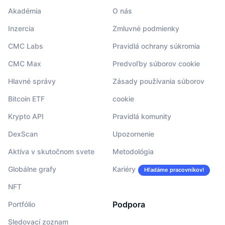
Akadémia
O nás
Inzercia
Zmluvné podmienky
CMC Labs
Pravidlá ochrany súkromia
CMC Max
Predvoľby súborov cookie
Hlavné správy
Zásady používania súborov
Bitcoin ETF
cookie
Krypto API
Pravidlá komunity
DexScan
Upozornenie
Aktíva v skutočnom svete
Metodológia
Globálne grafy
Kariéry
Hľadáme pracovníkov!
NFT
Podpora
Portfólio
Sledovací zoznam