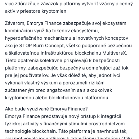
viac zdôrazňuje záväzok platformy vytvoriť vzácny a cenný
aktív v priestore kryptomien.
Záverom, Emorya Finance zabezpečuje svoj ekosystém
kombináciou využitia tokenov ekosystému,
hyperdeflačného mechanizmu a inovatívnych konceptov
ako je STOP Burn Concept, všetko podporené bezpečnou
a škálovateľnou infraštruktúrou blockchainu MultiversX.
Tieto opatrenia kolektívne prispievajú k bezpečnosti
platformy, zabezpečujúc bezpečný a odmeňujúci zážitok
pre jej používateľov. Je však dôležité, aby jednotlivci
vykonali vlastný výskum a porozumeli rizikám
zúčastneným pred angažovaním sa s akoukoľvek
kryptomenou alebo blockchainovou platformou.
Ako bude využívané Emorya Finance?
Emorya Finance predstavuje nový prístup k integrácii
fyzickej aktivity s finančnými stimulmi prostredníctvom
technológie blockchain. Táto platforma je navrhnutá tak,
aby motivovala jednotlivcov k zdravšiemu životnému štýlu,