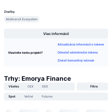
UCID
Nadchádzajúce predaje
25612
Sadzby financovania
Učte sa a zarábajte
Značky
MultiversX Ecosystem
Kalendáre
Boost
Viac informácií
Kalendár ICO
Aktualizácia informácií o tokene
Kalendár udalostí
Odoslať odomknutia tokenu
Vlastníte tento projekt?
Získať komunitný odznak
Trhy: Emorya Finance
Všetko
CEX
DEX
Filtre
Spot
Večné
Futures