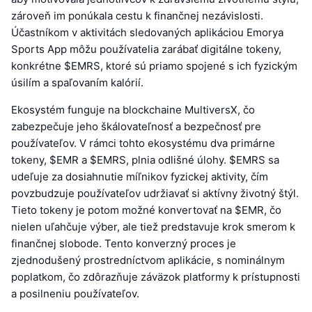
zároveň im ponúkala cestu k finančnej nezávislosti.
Účastníkom v aktivitách sledovaných aplikáciou Emorya
Sports App môžu používatelia zarábať digitálne tokeny,
konkrétne $EMRS, ktoré sú priamo spojené s ich fyzickým
úsilím a spaľovaním kalórií.
Ekosystém funguje na blockchaine MultiversX, čo
zabezpečuje jeho škálovateľnosť a bezpečnosť pre
používateľov. V rámci tohto ekosystému dva primárne
tokeny, $EMR a $EMRS, plnia odlišné úlohy. $EMRS sa
udeľuje za dosiahnutie míľnikov fyzickej aktivity, čím
povzbudzuje používateľov udržiavať si aktívny životný štýl.
Tieto tokeny je potom možné konvertovať na $EMR, čo
nielen uľahčuje výber, ale tiež predstavuje krok smerom k
finančnej slobode. Tento konverzný proces je
zjednodušený prostredníctvom aplikácie, s nominálnym
poplatkom, čo zdôrazňuje záväzok platformy k prístupnosti
a posilneniu používateľov.