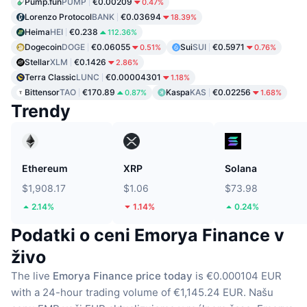
Pump.fun
PUMP
€0.00209
0.47%
Lorenzo Protocol
BANK
€0.03694
18.39%
Heima
HEI
€0.238
112.36%
Dogecoin
DOGE
€0.06055
Sui
SUI
€0.5971
0.51%
0.76%
Stellar
XLM
€0.1426
2.86%
Terra Classic
LUNC
€0.00004301
1.18%
Bittensor
TAO
€170.89
Kaspa
KAS
€0.02256
0.87%
1.68%
Trendy
Ethereum
XRP
Solana
$1,908.17
$1.06
$73.98
2.14%
1.14%
0.24%
Podatki o ceni Emorya Finance v
živo
The live
Emorya Finance price today
is €0.000104 EUR
with a 24-hour trading volume of €1,145.24 EUR.
Našu