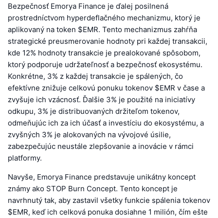
Bezpečnosť Emorya Finance je ďalej posilnená
prostredníctvom hyperdeflačného mechanizmu, ktorý je
aplikovaný na token $EMR. Tento mechanizmus zahŕňa
strategické preusmerovanie hodnoty pri každej transakcii,
kde 12% hodnoty transakcie je prealokované spôsobom,
ktorý podporuje udržateľnosť a bezpečnosť ekosystému.
Konkrétne, 3% z každej transakcie je spálených, čo
efektívne znižuje celkovú ponuku tokenov $EMR v čase a
zvyšuje ich vzácnosť. Ďalšie 3% je použité na iniciatívy
odkupu, 3% je distribuovaných držiteľom tokenov,
odmeňujúc ich za ich účasť a investíciu do ekosystému, a
zvyšných 3% je alokovaných na vývojové úsilie,
zabezpečujúc neustále zlepšovanie a inovácie v rámci
platformy.
Navyše, Emorya Finance predstavuje unikátny koncept
známy ako STOP Burn Concept. Tento koncept je
navrhnutý tak, aby zastavil všetky funkcie spálenia tokenov
$EMR, keď ich celková ponuka dosiahne 1 milión, čím ešte