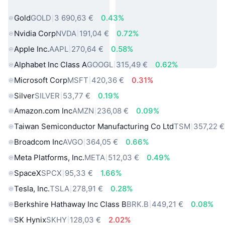
sveta
Gold
GOLD
3 690,63 €
0.43%
Nvidia Corp
NVDA
191,04 €
0.72%
Apple Inc.
AAPL
270,64 €
0.58%
Alphabet Inc Class A
GOOGL
315,49 €
0.62%
Microsoft Corp
MSFT
420,36 €
0.31%
Silver
SILVER
53,77 €
0.19%
Amazon.com Inc
AMZN
236,08 €
0.09%
Taiwan Semiconductor Manufacturing Co Ltd
TSM
357,22 €
Broadcom Inc
AVGO
364,05 €
0.66%
Meta Platforms, Inc.
META
512,03 €
0.49%
SpaceX
SPCX
95,33 €
1.66%
Tesla, Inc.
TSLA
278,91 €
0.28%
Berkshire Hathaway Inc Class B
BRK.B
449,21 €
0.08%
SK Hynix
SKHY
128,03 €
2.02%