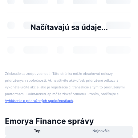
Načítavajú sa údaje...
Zrieknutie sa zodpovednosti: Táto stránka môže obsahovať odkazy
pridružených spoločností. Ak navštívite akékoľvek pridružené odkazy a
vykonáte určité akcie, ako je registrácia či transakcie s týmito pridruženými
platformami, CoinMarketCap môže získať odmenu. Prosím, prečítajte si
Vyhlásenie o pridružených spoločnostiach
.
Emorya Finance správy
Top
Najnovšie