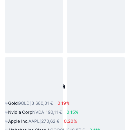
Populárne aktíva z reálneho
sveta
Gold
GOLD
3 680,01 €
0.19%
Nvidia Corp
NVDA
190,11 €
0.15%
Apple Inc.
AAPL
270,62 €
0.20%