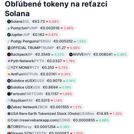
Obľúbené tokeny na reťazci
Solana
Solana
SOL
€63.73
0.58%
Pump.fun
PUMP
€0.002016
3.66%
Jupiter
JUP
€0.162
0.87%
Pudgy Penguins
PENGU
€0.005352
1.55%
OFFICIAL TRUMP
TRUMP
€1.27
0.56%
Backpack
BP
€0.3549
AIVIVE
AVV
€0.008041
4.23%
0.46%
Pyth Network
PYTH
€0.0337
1.79%
YZY MONEY
YZY
€0.253
0.73%
AntFun
ANTFUN
€0.03741
0.30%
Solstice eUSX
EUSX
€0.9079
0.16%
Solstice USX
USX
€0.8694
0.19%
Fartcoin
FARTCOIN
€0.1157
1.69%
Raydium
RAY
€0.5315
1.14%
Zebec Network
ZBCN
€0.001555
1.21%
USA Rare Earth Tokenized Stock (Ondo)
USARon
€14.95
1.20%
Coin (reservebankapp.com)
COINS
€0.0000855
0.66%
TORSY
torsy
€0.0001254
0.39%
Stream SZN
STRSZN
€0.000083
2.60%