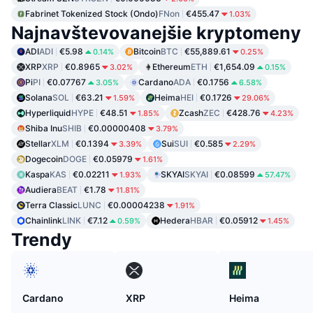
Fabrinet Tokenized Stock (Ondo)
FNon
€455.47
1.03%
Najnavštevovanejšie kryptomeny
ADI
ADI
€5.98
Bitcoin
BTC
€55,889.61
0.14%
0.25%
XRP
XRP
€0.8965
Ethereum
ETH
€1,654.09
3.02%
0.15%
Pi
PI
€0.07767
Cardano
ADA
€0.1756
3.05%
6.58%
Solana
SOL
€63.21
Heima
HEI
€0.1726
1.59%
29.06%
Hyperliquid
HYPE
€48.51
Zcash
ZEC
€428.76
1.85%
4.23%
Shiba Inu
SHIB
€0.00000408
3.79%
Stellar
XLM
€0.1394
Sui
SUI
€0.585
3.39%
2.29%
Dogecoin
DOGE
€0.05979
1.61%
Kaspa
KAS
€0.02211
SKYAI
SKYAI
€0.08599
1.93%
57.47%
Audiera
BEAT
€1.78
11.81%
Terra Classic
LUNC
€0.00004238
1.91%
Chainlink
LINK
€7.12
Hedera
HBAR
€0.05912
0.59%
1.45%
Trendy
Cardano
XRP
Heima