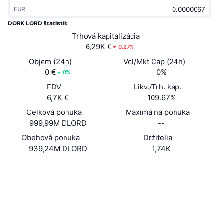
Trendy
Krypto ETF
EUR
Zistite
CMC MCP
DORK LORD štatistík
Nové
Bitcoin ETF
Trhová kapitalizácia
x402
Noviny
6,29K €
0.27%
Krypto
Ethereum ETF
Objem (24h)
Vol/Mkt Cap (24h)
Akadémia
0 €
0%
0%
Politika
Technická analýza
FDV
Likv./Trh. kap.
Preskúmať
6,7K €
109.67%
Šport
RSI
Videá
Celková ponuka
Maximálna ponuka
999,99M DLORD
--
Financie
MACD
Glosár
Obehová ponuka
Držitelia
939,24M DLORD
1,74K
Technológia
Deriváty
Kampane
Web
Website
Whitepaper
Sociálne siete
NFT
Prehľad
Výsadky
Kontraktné
3krWsX...MZKkrb
2.2
Celkové štatistiky NFT
Hodnotenie (CertiK)
Likvidácie
Diamantové odmeny
Prieskumníci
solscan.io