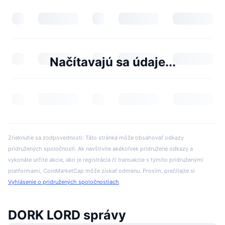
Načítavajú sa údaje...
Zrieknutie sa zodpovednosti: Táto stránka môže obsahovať odkazy
pridružených spoločností. Ak navštívite akékoľvek pridružené odkazy a
vykonáte určité akcie, ako je registrácia či transakcie s týmito pridruženými
platformami, CoinMarketCap môže získať odmenu. Prosím, prečítajte si
Vyhlásenie o pridružených spoločnostiach
.
DORK LORD správy