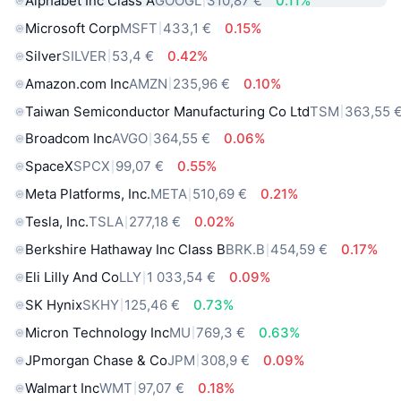
Alphabet Inc Class A
GOOGL
310,87 €
0.11%
Microsoft Corp
MSFT
433,1 €
0.15%
Silver
SILVER
53,4 €
0.42%
Amazon.com Inc
AMZN
235,96 €
0.10%
Taiwan Semiconductor Manufacturing Co Ltd
TSM
363,55 
Broadcom Inc
AVGO
364,55 €
0.06%
SpaceX
SPCX
99,07 €
0.55%
Meta Platforms, Inc.
META
510,69 €
0.21%
Tesla, Inc.
TSLA
277,18 €
0.02%
Berkshire Hathaway Inc Class B
BRK.B
454,59 €
0.17%
Eli Lilly And Co
LLY
1 033,54 €
0.09%
SK Hynix
SKHY
125,46 €
0.73%
Micron Technology Inc
MU
769,3 €
0.63%
JPmorgan Chase & Co
JPM
308,9 €
0.09%
Walmart Inc
WMT
97,07 €
0.18%