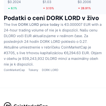
$0.2024
$1.03
$0.2006
6.1%
3.13%
28.91%
Podatki o ceni DORK LORD v živo
The live
DORK LORD price today
is €0.000007 EUR with a
24-hour trading volume of nie je k dispozícii.
Našu cenu
DLORD voči EUR aktualizujeme v reálnom čase.
Za
posledných 24 hodín DORK LORD pokleslo o 0.27.
Aktuálne umiestnenie v rebríčeku CoinMarketCap je
#3705, s live trhovou kapitalizáciou €6,294.63 EUR.
Objem
v obehu je 939,243,932 DLORD mincí
a maximálny obeh
nie je k dispozícii.
CoinMarketCap
Tokeny
DORK LORD