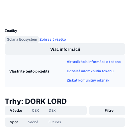
Nadchádzajúce predaje
Sadzby financovania
Peňaženky
Učte sa a zarábajte
UCID
30817
Kalendáre
Značky
Solana Ecosystem
Zobraziť všetko
Kalendár ICO
Viac informácií
Kalendár udalostí
Aktualizácia informácií o tokene
Odoslať odomknutia tokenu
Vlastníte tento projekt?
Získať komunitný odznak
Trhy: DORK LORD
Všetko
CEX
DEX
Filtre
Spot
Večné
Futures