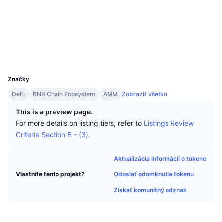
Najlepší obchodníci
Články
Prítoky/odtoky na burzách
DEX API
Prevádzač
Sociálne siete
Rebríček
Spot
Kontraktné
0xf317...34812D
Sentiment
Podnik
Newsletter
Indikátory
Trendy
Deriváty
Prieskumníci
bscscan.com
Peňaženky
Cenník
CMC Launch
Nadchádzajúce
Index strachu a chamtivosti.
UCID
9621
Zdroje
CMC Labs
Značky
Nedávno pridané
Index sezóny altcoinov
DeFi
BNB Chain Ecosystem
AMM
Zobraziť všetko
CMC Max
Rastúce a klesajúce
Ukazovatele cyklu trhu
This is a preview page.
Dokumentácia
For more details on listing tiers, refer to
Listings Review
Hlavné správy
Najnavštevovanejšie
Dominancia bitcoinu
Criteria Section B - (3).
Časté otázky
Telegram Bot
Nálada komunity
CoinMarketCap 20 Index
Aktualizácia informácií o tokene
Integrácie AI
Inzercia
Odoslať odomknutia tokenu
Vlastníte tento projekt?
Poradie reťazca
CoinMarketCap 100 Index
Získať komunitný odznak
Centrum agentov CMC
Predikčné trhy
Toky ETF
Webové widgety
Trhovisko zručností