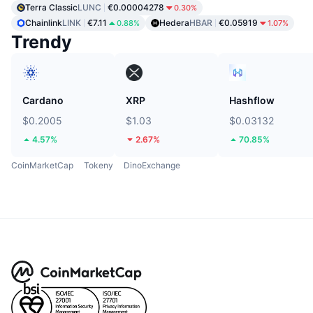
Terra Classic
LUNC
€0.00004278
0.30%
Chainlink
LINK
€7.11
Hedera
HBAR
€0.05919
0.88%
1.07%
Trendy
Cardano
XRP
Hashflow
$0.2005
$1.03
$0.03132
4.57%
2.67%
70.85%
CoinMarketCap
Tokeny
DinoExchange