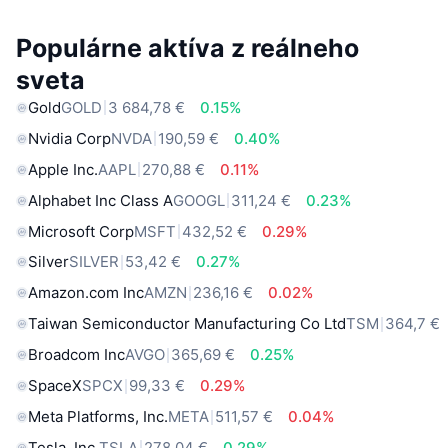
Populárne aktíva z reálneho
sveta
Gold
GOLD
3 684,78 €
0.15%
Nvidia Corp
NVDA
190,59 €
0.40%
Apple Inc.
AAPL
270,88 €
0.11%
Alphabet Inc Class A
GOOGL
311,24 €
0.23%
Microsoft Corp
MSFT
432,52 €
0.29%
Silver
SILVER
53,42 €
0.27%
Amazon.com Inc
AMZN
236,16 €
0.02%
Taiwan Semiconductor Manufacturing Co Ltd
TSM
364,7 €
Broadcom Inc
AVGO
365,69 €
0.25%
SpaceX
SPCX
99,33 €
0.29%
Meta Platforms, Inc.
META
511,57 €
0.04%
Tesla, Inc.
TSLA
278,04 €
0.29%