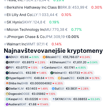
Berkshire Hathaway Inc Class B
BRK.B
453,99 €
0.30%
Eli Lilly And Co
LLY
1 033,44 €
0.10%
SK Hynix
SKHY
124,8 €
0.19%
Micron Technology Inc
MU
770,38 €
0.77%
JPmorgan Chase & Co
JPM
309,19 €
0.00%
Walmart Inc
WMT
97,11 €
0.14%
Najnavštevovanejšie kryptomeny
ADI
ADI
€5.98
Bitcoin
BTC
€55,766.07
0.16%
0.24%
XRP
XRP
€0.8973
Ethereum
ETH
€1,651.20
2.29%
0.04%
Pi
PI
€0.0772
Cardano
ADA
€0.1741
1.13%
4.90%
Solana
SOL
€62.98
Heima
HEI
€0.1733
1.46%
26.47%
Hyperliquid
HYPE
€48.64
Zcash
ZEC
€429.24
1.11%
3.78%
Shiba Inu
SHIB
€0.000004062
4.35%
Stellar
XLM
€0.1403
Sui
SUI
€0.5831
1.49%
2.28%
Dogecoin
DOGE
€0.05982
1.10%
Kaspa
KAS
€0.02226
SKYAI
SKYAI
€0.08853
1.19%
53.24%
Audiera
BEAT
€1.68
17.44%