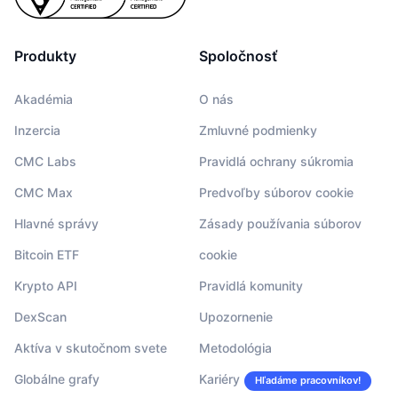
Produkty
Spoločnosť
Akadémia
O nás
Inzercia
Zmluvné podmienky
CMC Labs
Pravidlá ochrany súkromia
CMC Max
Predvoľby súborov cookie
Hlavné správy
Zásady používania súborov
Bitcoin ETF
cookie
Krypto API
Pravidlá komunity
DexScan
Upozornenie
Aktíva v skutočnom svete
Metodológia
Globálne grafy
Kariéry
Hľadáme pracovníkov!