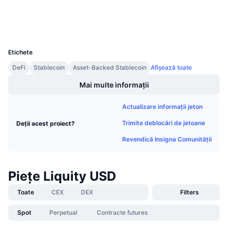
Explorers
Vânzări viitoare
Rate de finanțare
Învață și Câștigă
Wallets
UCID
9566
Calendare
Etichete
DeFi
Stablecoin
Asset-Backed Stablecoin
Afișează toate
Calendar ICO
Mai multe informații
Calendar evenimente
Actualizare informații jeton
Trimite deblocări de jetoane
Deții acest proiect?
Revendică Insigna Comunității
Piețe Liquity USD
Toate
CEX
DEX
Filters
Spot
Perpetual
Contracte futures