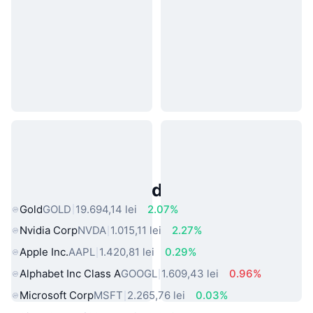
Active Populare din Lumea Reală
Gold
GOLD
19.694,14 lei
2.07%
Nvidia Corp
NVDA
1.015,11 lei
2.27%
Apple Inc.
AAPL
1.420,81 lei
0.29%
Alphabet Inc Class A
GOOGL
1.609,43 lei
0.96%
Microsoft Corp
MSFT
2.265,76 lei
0.03%