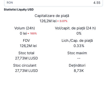
RON
În tendințe
ETF-uri cripto
Descoperă
CMC MCP
Statistici Liquity USD
Nou
Capitalizare de piață
ETF-uri Bitcoin
x402
Știri
126,2M lei
0.07%
Cripto
ETF-uri Ethereum
Volum (24h)
Vol/capit. de piață (24 h)
Academy
0 lei
0%
100%
Politică
FDV
Lich./Cap. de piață
Analiza tehnica
Cercetare
126,2M lei
0.33%
Sports
Stoc total
Stoc maxim
RSI
Videoclipuri
27,73M LUSD
--
Finanțe
MACD
Stoc circulant
Deținători
Glosar
27,73M LUSD
8,73K
Tehnologie
Site web
Website
Whitepaper
Derivate
Campanii
Rețele sociale
NFT
Prezentare generală
Evenimentele Airdrop
Contracte
0x5f98...568bA0
4.0
Rating (CertiK)
Statistici generale NFT
Lichidări
Recompense sub formă de diamante
etherscan.io