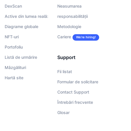
DexScan
Neasumarea
Active din lumea reală:
responsabilității
Diagrame globale
Metodologie
NFT-uri
Cariere
We’re hiring!
Portofoliu
Support
Listă de urmărire
Mâzgălituri
Fii listat
Hartă site
Formular de solicitare
Contact Support
Întrebări frecvente
Glosar