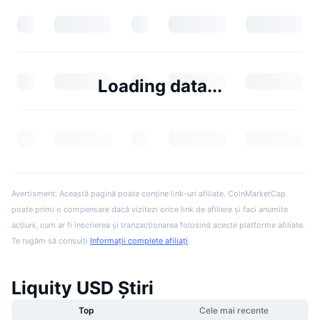
Loading data...
Avertisment: Această pagină poate conține link-uri afiliate. CoinMarketCap
poate primi o compensare dacă vizitezi orice link de afiliere și faci anumite
acțiuni, cum ar fi înscrierea și tranzacționarea folosind aceste platforme afiliate.
Te rugăm să consulți
Informații complete afiliați
.
Liquity USD Știri
Top
Cele mai recente