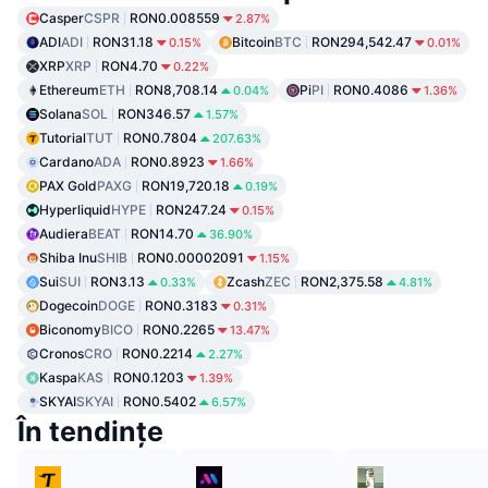
Casper
CSPR
RON0.008559
2.87%
ADI
ADI
RON31.18
Bitcoin
BTC
RON294,542.47
0.15%
0.01%
XRP
XRP
RON4.70
0.22%
Ethereum
ETH
RON8,708.14
Pi
PI
RON0.4086
0.04%
1.36%
Solana
SOL
RON346.57
1.57%
Tutorial
TUT
RON0.7804
207.63%
Cardano
ADA
RON0.8923
1.66%
PAX Gold
PAXG
RON19,720.18
0.19%
Hyperliquid
HYPE
RON247.24
0.15%
Audiera
BEAT
RON14.70
36.90%
Shiba Inu
SHIB
RON0.00002091
1.15%
Sui
SUI
RON3.13
Zcash
ZEC
RON2,375.58
0.33%
4.81%
Dogecoin
DOGE
RON0.3183
0.31%
Biconomy
BICO
RON0.2265
13.47%
Cronos
CRO
RON0.2214
2.27%
Kaspa
KAS
RON0.1203
1.39%
SKYAI
SKYAI
RON0.5402
6.57%
În tendințe