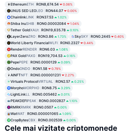
Ethereum
ETH
RON8,674.54
0.06%
UNUS SED LEO
LEO
RON44.07
0.00%
Chainlink
LINK
RON37.53
1.02%
Shiba Inu
SHIB
RON0.00002084
1.04%
Tether Gold
XAUt
RON19,635.78
0.10%
LayerZero
ZRO
RON3.86
Sky
SKY
RON0.2445
1.73%
0.40%
World Liberty Financial
WLFI
RON0.2327
0.44%
Render
RENDER
RON6.03
1.08%
PAX Gold
PAXG
RON19,704.53
0.16%
Pepe
PEPE
RON0.0000129
0.09%
Ondo
ONDO
RON1.58
0.79%
AINFT
NFT
RON0.000001231
2.27%
Virtuals Protocol
VIRTUAL
RON2.57
0.25%
Morpho
MORPHO
RON8.75
3.29%
LightLink
LL
RON0.005462
0.01%
PEAKDEFI
PEAK
RON0.0002827
1.10%
RMRK
RMRK
RON0.0507
0.00%
Wat
WAT
RON0.000001065
1.09%
CropBytes
CBX
RON0.002539
0.00%
Cele mai vizitate criptomonede