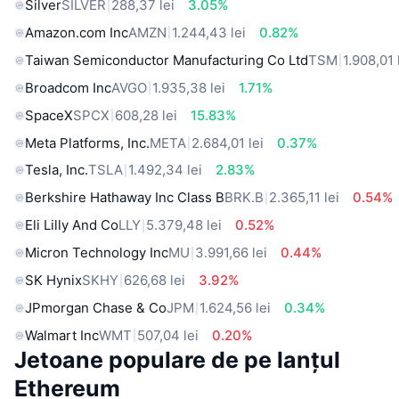
Silver
SILVER
288,37 lei
3.05%
Amazon.com Inc
AMZN
1.244,43 lei
0.82%
Taiwan Semiconductor Manufacturing Co Ltd
TSM
1.908,01 
Broadcom Inc
AVGO
1.935,38 lei
1.71%
SpaceX
SPCX
608,28 lei
15.83%
Meta Platforms, Inc.
META
2.684,01 lei
0.37%
Tesla, Inc.
TSLA
1.492,34 lei
2.83%
Berkshire Hathaway Inc Class B
BRK.B
2.365,11 lei
0.54%
Eli Lilly And Co
LLY
5.379,48 lei
0.52%
Micron Technology Inc
MU
3.991,66 lei
0.44%
SK Hynix
SKHY
626,68 lei
3.92%
JPmorgan Chase & Co
JPM
1.624,56 lei
0.34%
Walmart Inc
WMT
507,04 lei
0.20%
Jetoane populare de pe lanțul
Ethereum