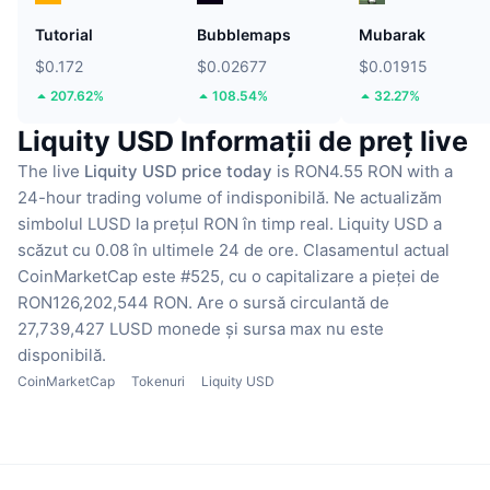
Tutorial
Bubblemaps
Mubarak
$0.172
$0.02677
$0.01915
207.62%
108.54%
32.27%
Liquity USD Informații de preț live
The live
Liquity USD price today
is RON4.55 RON with a
24-hour trading volume of indisponibilă.
Ne actualizăm
simbolul LUSD la prețul RON în timp real.
Liquity USD a
scăzut cu 0.08 în ultimele 24 de ore.
Clasamentul actual
CoinMarketCap este #525, cu o capitalizare a pieței de
RON126,202,544 RON.
Are o sursă circulantă de
27,739,427 LUSD monede
și sursa max nu este
disponibilă.
CoinMarketCap
Tokenuri
Liquity USD