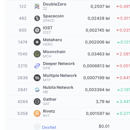
Top Traderi
Articole
Intrări/Ieșiri de pe Exchange-uri
API DEX
Convertor
DoubleZero
Clasamente
Spot
122
0,2507 lei
0.49
2Z
Sentiment
Spacecoin
Întreprindere
Buletin informativ
482
0,02428 lei
5.91
Indicatori
În tendințe
Derivate
SPACE
IOST
605
0,002745 lei
0.03
Prețuri
CMC Launch
IOST
Urmează
Indicele de frică și lăcomie.
Metahero
1474
0,002006 lei
0.12
Resurse
HERO
CMC Labs
Adăugate recent
Indicele de sezon pentru Altcoin
Moonchain
1545
0,03463 lei
2.58
MCH
CMC Max
Câștigători și Pierzători
Indicatori ai ciclului de piață
Deeper Network
2215
Documentație
0,0006813 lei
0.05
DPR
Știri de top
Cele mai vizitate
Supremația Bitcoin
Multiple Network
2836
0,0007199 lei
0.84
Întrebări frecvente
MTP
Bot Telegram
Nubila Network
Sentimentul comunitar
Indicele CoinMarketCap 20
2841
0,003394 lei
2.19
NB
Integrări IA
Gather
Publicitate
4264
3,79 lei
3.44
Clasament lanț
Indicele CoinMarketCap 100
GAT
Rivetz
Hub de agenți CMC
5358
0,001597 lei
0.27
RVT
Piețe de predicție
Fluxuri ETF
Widgeturi site
Piață de Abilități
$
0.01
DexNet