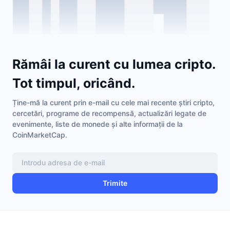
Vânzări viitoare
Rate de finanțare
Învață și Câștigă
Calendare
Rămâi la curent cu lumea cripto.
Calendar ICO
Tot timpul, oricând.
Calendar evenimente
Ține-mă la curent prin e-mail cu cele mai recente știri cripto,
cercetări, programe de recompensă, actualizări legate de
evenimente, liste de monede și alte informații de la
CoinMarketCap.
Trimite