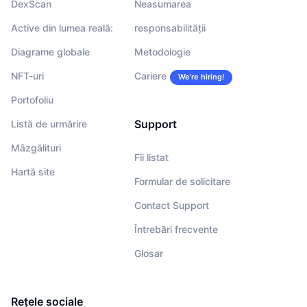
DexScan
Neasumarea
Active din lumea reală:
responsabilității
Diagrame globale
Metodologie
NFT-uri
Cariere
We’re hiring!
Portofoliu
Support
Listă de urmărire
Mâzgălituri
Fii listat
Hartă site
Formular de solicitare
Contact Support
Întrebări frecvente
Glosar
Rețele sociale