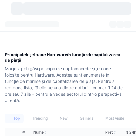
Criptomonede
Tablouri de bord
Criptomonede
DexScan
Piețe
Clasament
Principalele jetoane Hardwareîn funcție de capitalizarea
de piață
Semnale
Burse
Categorii
New
Prezentare generală a pieței
Mai jos, poți găsi principalele criptomonede și jetoane
folosite pentru Hardware. Acestea sunt enumerate în
Cele mai populare
Community
Istoric capturi
Piața Spot
Schimburi centralizate:
funcție de mărime și de capitalizarea de piață. Pentru a
reordona lista, fă clic pe una dintre opțiuni - cum ar fi 24 de
Nou
Feed-uri
API
Deblocări de tokenuri
ore sau 7 zile - pentru a vedea sectorul dintr-o perspectivă
Nr. de criptomonede
Spot
diferită.
Câștigători
Subiecte
Randamente
Produse
Trezoreriile Bitcoin
Derivate
API
Top
Trending
New
Gainers
Most Visited
Explorator de meme
Evenimente live
Active din lumea reală:
Trezoreriile BNB
Produse
API Crypto
Schimburi descentralizate:
#
Nume
Preţ
% 24