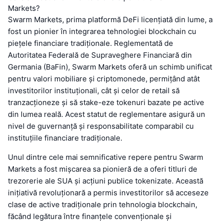
Markets?
Swarm Markets, prima platformă DeFi licențiată din lume, a
fost un pionier în integrarea tehnologiei blockchain cu
piețele financiare tradiționale. Reglementată de
Autoritatea Federală de Supraveghere Financiară din
Germania (BaFin), Swarm Markets oferă un schimb unificat
pentru valori mobiliare și criptomonede, permițând atât
investitorilor instituționali, cât și celor de retail să
tranzacționeze și să stake-eze tokenuri bazate pe active
din lumea reală. Acest statut de reglementare asigură un
nivel de guvernanță și responsabilitate comparabil cu
instituțiile financiare tradiționale.
Unul dintre cele mai semnificative repere pentru Swarm
Markets a fost mișcarea sa pionieră de a oferi titluri de
trezorerie ale SUA și acțiuni publice tokenizate. Această
inițiativă revoluționară a permis investitorilor să acceseze
clase de active tradiționale prin tehnologia blockchain,
făcând legătura între finanțele convenționale și