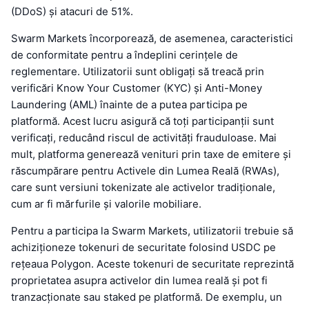
(DDoS) și atacuri de 51%.
Swarm Markets încorporează, de asemenea, caracteristici
de conformitate pentru a îndeplini cerințele de
reglementare. Utilizatorii sunt obligați să treacă prin
verificări Know Your Customer (KYC) și Anti-Money
Laundering (AML) înainte de a putea participa pe
platformă. Acest lucru asigură că toți participanții sunt
verificați, reducând riscul de activități frauduloase. Mai
mult, platforma generează venituri prin taxe de emitere și
răscumpărare pentru Activele din Lumea Reală (RWAs),
care sunt versiuni tokenizate ale activelor tradiționale,
cum ar fi mărfurile și valorile mobiliare.
Pentru a participa la Swarm Markets, utilizatorii trebuie să
achiziționeze tokenuri de securitate folosind USDC pe
rețeaua Polygon. Aceste tokenuri de securitate reprezintă
proprietatea asupra activelor din lumea reală și pot fi
tranzacționate sau staked pe platformă. De exemplu, un