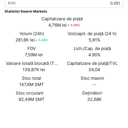
RON
În tendințe
ETF-uri cripto
Descoperă
CMC MCP
Statistici Swarm Markets
Nou
Capitalizare de piață
ETF-uri Bitcoin
x402
Știri
4,76M lei
5.08%
Cripto
ETF-uri Ethereum
Volum (24h)
Vol/capit. de piață (24 h)
Academy
281,6K lei
5,91%
5.38%
Politică
FDV
Lich./Cap. de piață
Analiza tehnica
Cercetare
7,59M lei
4.90%
Sports
Valoare totală blocată (TVL)
Capitalizare de piață/TVL
RSI
Videoclipuri
139,87K lei
34,04
Finanțe
MACD
Stoc total
Stoc maxim
Glosar
147,6M SMT
--
Tehnologie
Stoc circulant
Deținători
Derivate
Campanii
92,49M SMT
32,68K
NFT
Prezentare generală
Site web
Evenimentele Airdrop
Website
Whitepaper
Statistici generale NFT
Rețele sociale
Lichidări
Recompense sub formă de diamante