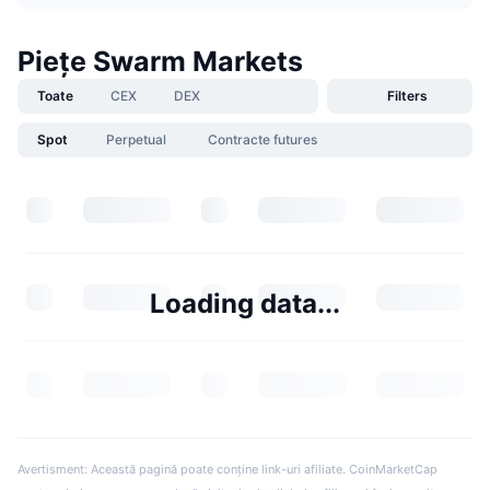
Piețe Swarm Markets
Toate
CEX
DEX
Filters
Spot
Perpetual
Contracte futures
Loading data...
Avertisment: Această pagină poate conține link-uri afiliate. CoinMarketCap