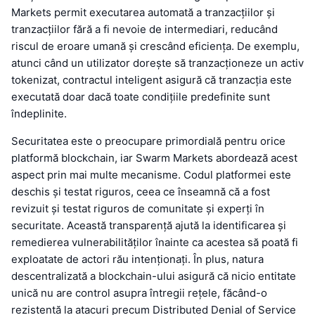
Markets permit executarea automată a tranzacțiilor și
tranzacțiilor fără a fi nevoie de intermediari, reducând
riscul de eroare umană și crescând eficiența. De exemplu,
atunci când un utilizator dorește să tranzacționeze un activ
tokenizat, contractul inteligent asigură că tranzacția este
executată doar dacă toate condițiile predefinite sunt
îndeplinite.
Securitatea este o preocupare primordială pentru orice
platformă blockchain, iar Swarm Markets abordează acest
aspect prin mai multe mecanisme. Codul platformei este
deschis și testat riguros, ceea ce înseamnă că a fost
revizuit și testat riguros de comunitate și experți în
securitate. Această transparență ajută la identificarea și
remedierea vulnerabilităților înainte ca acestea să poată fi
exploatate de actori rău intenționați. În plus, natura
descentralizată a blockchain-ului asigură că nicio entitate
unică nu are control asupra întregii rețele, făcând-o
rezistentă la atacuri precum Distributed Denial of Service