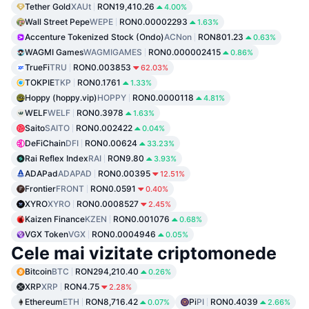
Tether Gold
XAUt
RON19,410.26
4.00%
Wall Street Pepe
WEPE
RON0.00002293
1.63%
Accenture Tokenized Stock (Ondo)
ACNon
RON801.23
0.63%
WAGMI Games
WAGMIGAMES
RON0.000002415
0.86%
TrueFi
TRU
RON0.003853
62.03%
TOKPIE
TKP
RON0.1761
1.33%
Hoppy (hoppy.vip)
HOPPY
RON0.0000118
4.81%
WELF
WELF
RON0.3978
1.63%
Saito
SAITO
RON0.002422
0.04%
DeFiChain
DFI
RON0.00624
33.23%
Rai Reflex Index
RAI
RON9.80
3.93%
ADAPad
ADAPAD
RON0.00395
12.51%
Frontier
FRONT
RON0.0591
0.40%
XYRO
XYRO
RON0.0008527
2.45%
Kaizen Finance
KZEN
RON0.001076
0.68%
VGX Token
VGX
RON0.0004946
0.05%
Cele mai vizitate criptomonede
Bitcoin
BTC
RON294,210.40
0.26%
XRP
XRP
RON4.75
2.28%
Ethereum
ETH
RON8,716.42
Pi
PI
RON0.4039
0.07%
2.66%