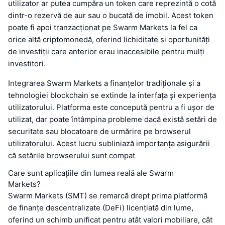
utilizator ar putea cumpăra un token care reprezintă o cotă
dintr-o rezervă de aur sau o bucată de imobil. Acest token
poate fi apoi tranzacționat pe Swarm Markets la fel ca
orice altă criptomonedă, oferind lichiditate și oportunități
de investiții care anterior erau inaccesibile pentru mulți
investitori.
Integrarea Swarm Markets a finanțelor tradiționale și a
tehnologiei blockchain se extinde la interfața și experiența
utilizatorului. Platforma este concepută pentru a fi ușor de
utilizat, dar poate întâmpina probleme dacă există setări de
securitate sau blocatoare de urmărire pe browserul
utilizatorului. Acest lucru subliniază importanța asigurării
că setările browserului sunt compat
Care sunt aplicațiile din lumea reală ale Swarm
Markets?
Swarm Markets (SMT) se remarcă drept prima platformă
de finanțe descentralizate (DeFi) licențiată din lume,
oferind un schimb unificat pentru atât valori mobiliare, cât