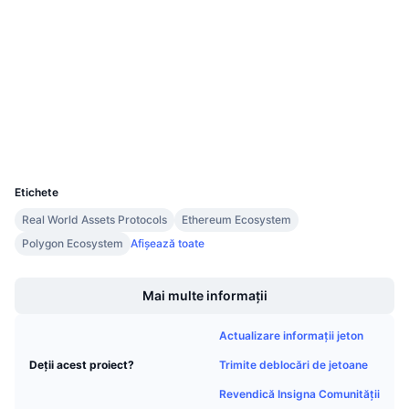
Vânzări viitoare
0xb175...247173
Rate de finanțare
Contracte
Învață și Câștigă
4.0
Rating (CertiK)
Calendare
etherscan.io
Explorers
Calendar ICO
Wallets
UCID
11821
Calendar evenimente
Etichete
Real World Assets Protocols
Ethereum Ecosystem
Polygon Ecosystem
Afișează toate
Boost
Mai multe informații
Actualizare informații jeton
Trimite deblocări de jetoane
Deții acest proiect?
Revendică Insigna Comunității