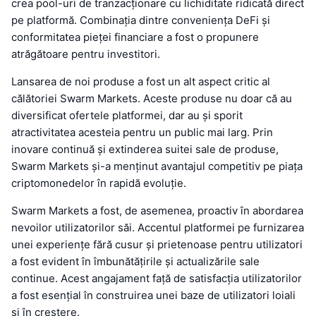
crea pool-uri de tranzacționare cu lichiditate ridicată direct
pe platformă. Combinația dintre conveniența DeFi și
conformitatea pieței financiare a fost o propunere
atrăgătoare pentru investitori.
Lansarea de noi produse a fost un alt aspect critic al
călătoriei Swarm Markets. Aceste produse nu doar că au
diversificat ofertele platformei, dar au și sporit
atractivitatea acesteia pentru un public mai larg. Prin
inovare continuă și extinderea suitei sale de produse,
Swarm Markets și-a menținut avantajul competitiv pe piața
criptomonedelor în rapidă evoluție.
Swarm Markets a fost, de asemenea, proactiv în abordarea
nevoilor utilizatorilor săi. Accentul platformei pe furnizarea
unei experiențe fără cusur și prietenoase pentru utilizatori
a fost evident în îmbunătățirile și actualizările sale
continue. Acest angajament față de satisfacția utilizatorilor
a fost esențial în construirea unei baze de utilizatori loiali
și în creștere.