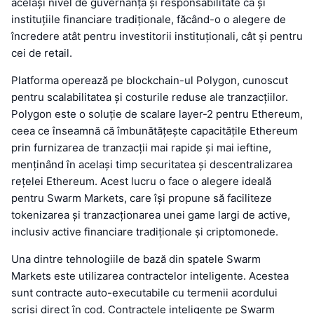
același nivel de guvernanță și responsabilitate ca și
instituțiile financiare tradiționale, făcând-o o alegere de
încredere atât pentru investitorii instituționali, cât și pentru
cei de retail.
Platforma operează pe blockchain-ul Polygon, cunoscut
pentru scalabilitatea și costurile reduse ale tranzacțiilor.
Polygon este o soluție de scalare layer-2 pentru Ethereum,
ceea ce înseamnă că îmbunătățește capacitățile Ethereum
prin furnizarea de tranzacții mai rapide și mai ieftine,
menținând în același timp securitatea și descentralizarea
rețelei Ethereum. Acest lucru o face o alegere ideală
pentru Swarm Markets, care își propune să faciliteze
tokenizarea și tranzacționarea unei game largi de active,
inclusiv active financiare tradiționale și criptomonede.
Una dintre tehnologiile de bază din spatele Swarm
Markets este utilizarea contractelor inteligente. Acestea
sunt contracte auto-executabile cu termenii acordului
scriși direct în cod. Contractele inteligente pe Swarm