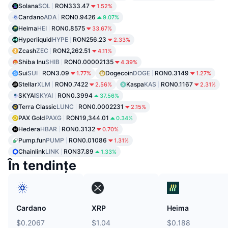
Solana
SOL
RON333.47
1.52%
Cardano
ADA
RON0.9426
9.07%
Heima
HEI
RON0.8575
33.67%
Hyperliquid
HYPE
RON256.23
2.33%
Zcash
ZEC
RON2,262.51
4.11%
Shiba Inu
SHIB
RON0.00002135
4.39%
Sui
SUI
RON3.09
Dogecoin
DOGE
RON0.3149
1.77%
1.27%
Stellar
XLM
RON0.7422
Kaspa
KAS
RON0.1167
2.56%
2.31%
SKYAI
SKYAI
RON0.3994
37.56%
Terra Classic
LUNC
RON0.0002231
2.15%
PAX Gold
PAXG
RON19,344.01
0.34%
Hedera
HBAR
RON0.3132
0.70%
Pump.fun
PUMP
RON0.01086
1.31%
Chainlink
LINK
RON37.89
1.33%
În tendințe
Cardano
XRP
Heima
$0.2067
$1.04
$0.188