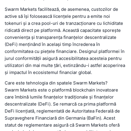
Swarm Markets facilitează, de asemenea, custozilor de
active să își folosească licențele pentru a emite noi
tokenuri și a crea pool-uri de tranzacționare cu lichiditate
ridicată direct pe platformă. Această capacitate sporește
conveniența și transparența finanțelor descentralizate
(DeFi) menținând în același timp încrederea în
conformitatea cu piețele financiare. Designul platformei în
jurul conformității asigură accesibilitatea acesteia pentru
utilizatori din mai multe țări, extinzându-i astfel acoperirea
și impactul în ecosistemul financiar global.
Care este tehnologia din spatele Swarm Markets?
Swarm Markets este o platformă blockchain inovatoare
care îmbină lumile finanțelor tradiționale și finanțelor
descentralizate (DeFi). Se remarcă ca prima platformă
DeFi licențiată, reglementată de Autoritatea Federală de
Supraveghere Financiară din Germania (BaFin). Acest
statut de reglementare asigură că Swarm Markets oferă