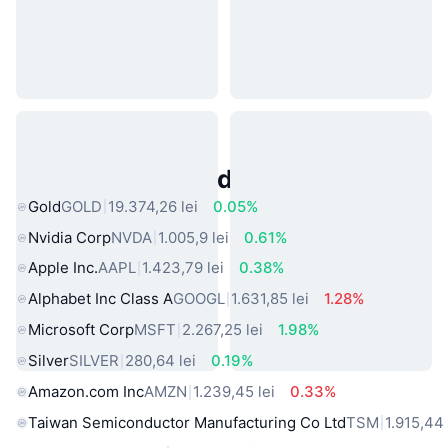
Active Populare din Lumea Reală
Gold
GOLD
19.374,26 lei
0.05%
Nvidia Corp
NVDA
1.005,9 lei
0.61%
Apple Inc.
AAPL
1.423,79 lei
0.38%
Alphabet Inc Class A
GOOGL
1.631,85 lei
1.28%
Microsoft Corp
MSFT
2.267,25 lei
1.98%
Silver
SILVER
280,64 lei
0.19%
Amazon.com Inc
AMZN
1.239,45 lei
0.33%
Taiwan Semiconductor Manufacturing Co Ltd
TSM
1.915,44 