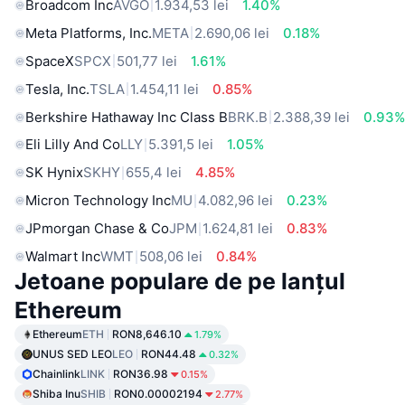
Broadcom Inc
AVGO
1.934,53 lei
1.40%
Meta Platforms, Inc.
META
2.690,06 lei
0.18%
SpaceX
SPCX
501,77 lei
1.61%
Tesla, Inc.
TSLA
1.454,11 lei
0.85%
Berkshire Hathaway Inc Class B
BRK.B
2.388,39 lei
0.93
Eli Lilly And Co
LLY
5.391,5 lei
1.05%
SK Hynix
SKHY
655,4 lei
4.85%
Micron Technology Inc
MU
4.082,96 lei
0.23%
JPmorgan Chase & Co
JPM
1.624,81 lei
0.83%
Walmart Inc
WMT
508,06 lei
0.84%
Jetoane populare de pe lanțul
Ethereum
Ethereum
ETH
RON8,646.10
1.79%
UNUS SED LEO
LEO
RON44.48
0.32%
Chainlink
LINK
RON36.98
0.15%
Shiba Inu
SHIB
RON0.00002194
2.77%