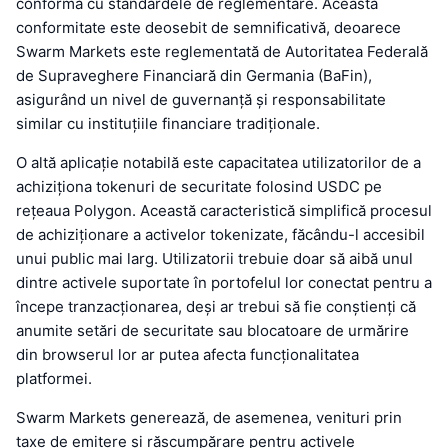
conformă cu standardele de reglementare. Această
conformitate este deosebit de semnificativă, deoarece
Swarm Markets este reglementată de Autoritatea Federală
de Supraveghere Financiară din Germania (BaFin),
asigurând un nivel de guvernanță și responsabilitate
similar cu instituțiile financiare tradiționale.
O altă aplicație notabilă este capacitatea utilizatorilor de a
achiziționa tokenuri de securitate folosind USDC pe
rețeaua Polygon. Această caracteristică simplifică procesul
de achiziționare a activelor tokenizate, făcându-l accesibil
unui public mai larg. Utilizatorii trebuie doar să aibă unul
dintre activele suportate în portofelul lor conectat pentru a
începe tranzacționarea, deși ar trebui să fie conștienți că
anumite setări de securitate sau blocatoare de urmărire
din browserul lor ar putea afecta funcționalitatea
platformei.
Swarm Markets generează, de asemenea, venituri prin
taxe de emitere și răscumpărare pentru activele