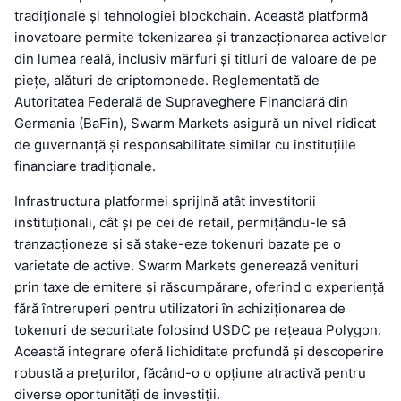
tradiționale și tehnologiei blockchain. Această platformă
inovatoare permite tokenizarea și tranzacționarea activelor
din lumea reală, inclusiv mărfuri și titluri de valoare de pe
piețe, alături de criptomonede. Reglementată de
Autoritatea Federală de Supraveghere Financiară din
Germania (BaFin), Swarm Markets asigură un nivel ridicat
de guvernanță și responsabilitate similar cu instituțiile
financiare tradiționale.
Infrastructura platformei sprijină atât investitorii
instituționali, cât și pe cei de retail, permițându-le să
tranzacționeze și să stake-eze tokenuri bazate pe o
varietate de active. Swarm Markets generează venituri
prin taxe de emitere și răscumpărare, oferind o experiență
fără întreruperi pentru utilizatori în achiziționarea de
tokenuri de securitate folosind USDC pe rețeaua Polygon.
Această integrare oferă lichiditate profundă și descoperire
robustă a prețurilor, făcând-o o opțiune atractivă pentru
diverse oportunități de investiții.