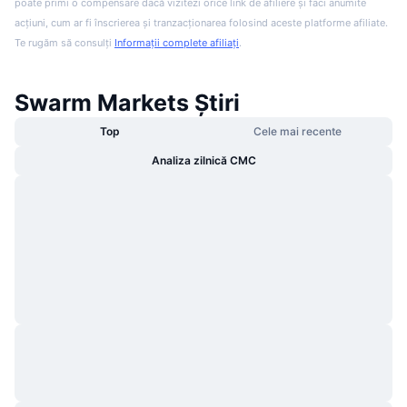
poate primi o compensare dacă vizitezi orice link de afiliere și faci anumite
acțiuni, cum ar fi înscrierea și tranzacționarea folosind aceste platforme afiliate.
Te rugăm să consulți
Informații complete afiliați
.
Swarm Markets Știri
Top
Cele mai recente
Analiza zilnică CMC