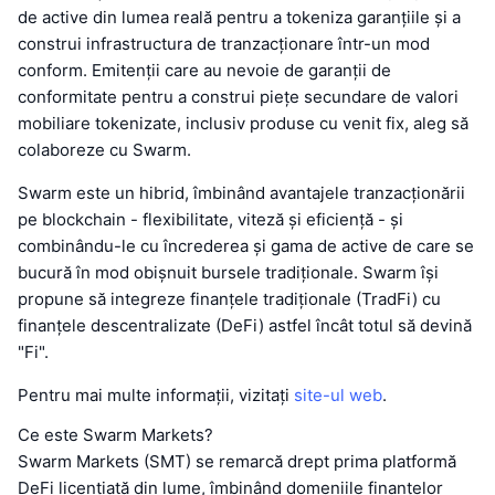
de active din lumea reală pentru a tokeniza garanțiile și a
construi infrastructura de tranzacționare într-un mod
conform. Emitenții care au nevoie de garanții de
conformitate pentru a construi piețe secundare de valori
mobiliare tokenizate, inclusiv produse cu venit fix, aleg să
colaboreze cu Swarm.
Swarm este un hibrid, îmbinând avantajele tranzacționării
pe blockchain - flexibilitate, viteză și eficiență - și
combinându-le cu încrederea și gama de active de care se
bucură în mod obișnuit bursele tradiționale. Swarm își
propune să integreze finanțele tradiționale (TradFi) cu
finanțele descentralizate (DeFi) astfel încât totul să devină
"Fi".
Pentru mai multe informații, vizitați
site-ul web
.
Ce este Swarm Markets?
Swarm Markets (SMT) se remarcă drept prima platformă
DeFi licențiată din lume, îmbinând domeniile finanțelor