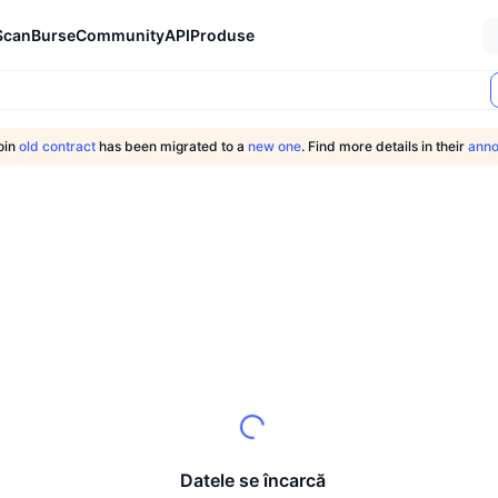
Scan
Burse
Community
API
Produse
oin
old contract
has been migrated to a
new one
. Find more details in their
ann
Datele se încarcă