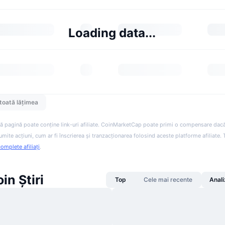
Loading data...
toată lățimea
ă pagină poate conține link-uri afiliate. CoinMarketCap poate primi o compensare dacă v
anumite acțiuni, cum ar fi înscrierea și tranzacționarea folosind aceste platforme afiliate
complete afiliați
.
in Știri
Top
Cele mai recente
Anali