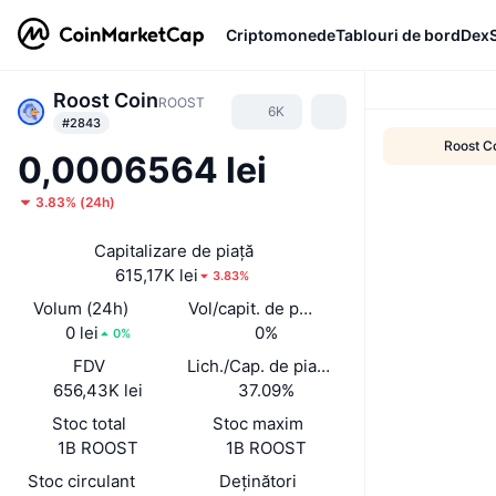
Criptomonede
Tablouri de bord
Dex
Roost Coin
ROOST
6K
#2843
Roost C
0,0006564 lei
3.83%
(
24h
)
Capitalizare de piață
615,17K lei
3.83%
Volum (24h)
Vol/capit. de piață (24 h)
0 lei
0%
0%
FDV
Lich./Cap. de piață
656,43K lei
37.09%
Stoc total
Stoc maxim
1B ROOST
1B ROOST
Stoc circulant
Deținători