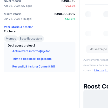
Nivel record
RON0.359
Apr 08, 2024
(
2y ago
)
-99.82
%
Minim istoric
RON0.0004917
Jun 26, 2026
(
1m ago
)
+
33.51
%
Vezi istoricul datelor
Etichete
Memes
Base Ecosystem
Deții acest proiect?
Afișează pe 
Actualizare informații jeton
Trimite deblocări de jetoane
Avertisment: Aceast
de afiliere și faci 
Revendică Insigna Comunității
consulți
Informații 
Roost Co