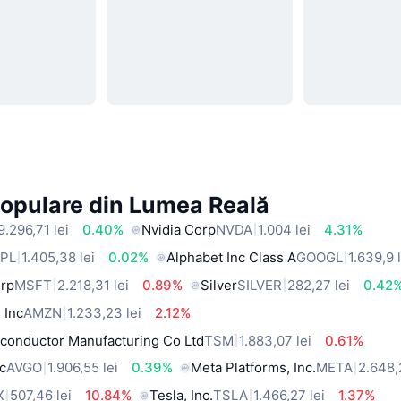
Populare din Lumea Reală
9.296,71 lei
0.40%
Nvidia Corp
NVDA
1.004 lei
4.31%
PL
1.405,38 lei
0.02%
Alphabet Inc Class A
GOOGL
1.639,9 
orp
MSFT
2.218,31 lei
0.89%
Silver
SILVER
282,27 lei
0.42
 Inc
AMZN
1.233,23 lei
2.12%
conductor Manufacturing Co Ltd
TSM
1.883,07 lei
0.61%
c
AVGO
1.906,55 lei
0.39%
Meta Platforms, Inc.
META
2.648,
X
507,46 lei
10.84%
Tesla, Inc.
TSLA
1.466,27 lei
1.37%