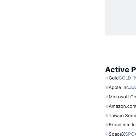
Active 
Gold
GOLD
1
Apple Inc.
AA
Microsoft C
Amazon.com
Taiwan Semi
Broadcom In
SpaceX
SPC