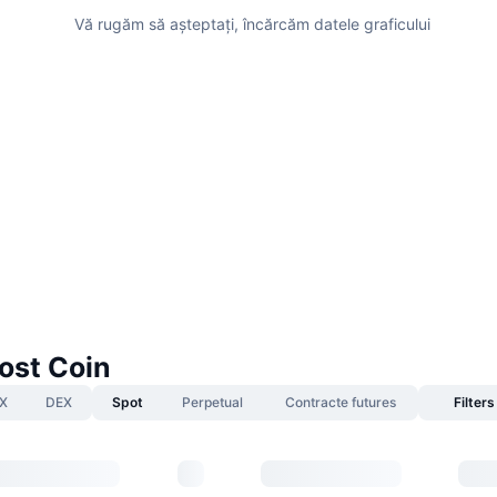
Vă rugăm să așteptați, încărcăm datele graficului
ost Coin
X
DEX
Spot
Perpetual
Contracte futures
Filters