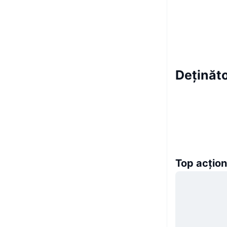
Deținăto
Top acțion