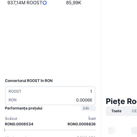
937,14M ROOST
85,99K
Site web
Website
Rețele sociale
Contracte
0xeD89...E2E14c
3.0
Rating (CertiK)
basescan.org
Explorers
Wallets
UCID
30407
Convertorul ROOST în RON
ROOST
Piețe Ro
RON
Performanța prețului
24h
Toate
CE
Scăzut
Înalt
RON0.0006534
RON0.0006826