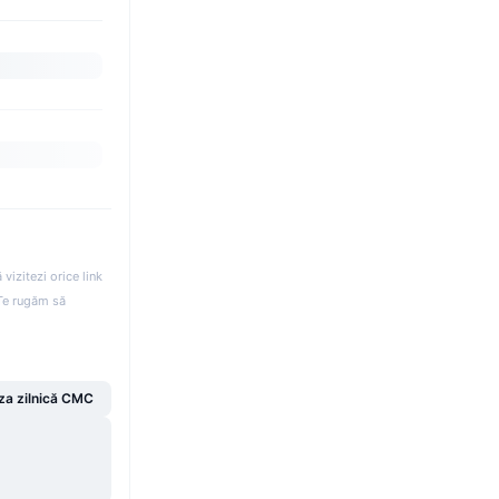
izitezi orice link
. Te rugăm să
za zilnică CMC