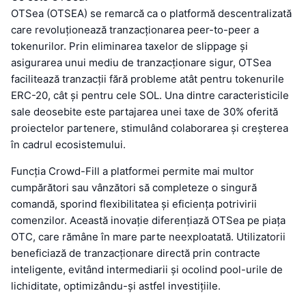
OTSea (OTSEA) se remarcă ca o platformă descentralizată
care revoluționează tranzacționarea peer-to-peer a
tokenurilor. Prin eliminarea taxelor de slippage și
asigurarea unui mediu de tranzacționare sigur, OTSea
facilitează tranzacții fără probleme atât pentru tokenurile
ERC-20, cât și pentru cele SOL. Una dintre caracteristicile
sale deosebite este partajarea unei taxe de 30% oferită
proiectelor partenere, stimulând colaborarea și creșterea
în cadrul ecosistemului.
Funcția Crowd-Fill a platformei permite mai multor
cumpărători sau vânzători să completeze o singură
comandă, sporind flexibilitatea și eficiența potrivirii
comenzilor. Această inovație diferențiază OTSea pe piața
OTC, care rămâne în mare parte neexploatată. Utilizatorii
beneficiază de tranzacționare directă prin contracte
inteligente, evitând intermediarii și ocolind pool-urile de
lichiditate, optimizându-și astfel investițiile.