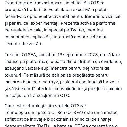
Experiența de tranzacționare simplificată a OTSea
protejează traderii de volatilitatea excesivă a pieței,
făcând-o o opțiune atractivă atât pentru traderii novici, cât
și pentru cei experimentați. Prezența activă a platformei
pe rețelele sociale, în special pe Twitter, menține
comunitatea implicată și informată despre cele mai
recente dezvoltări.
Tokenul OTSEA, lansat pe 16 septembrie 2023, oferă taxe
reduse pe platformă și o parte din distribuția de dividende,
adăugând valoare suplimentară pentru deținătorii de
tokenuri. Pe măsură ce echipa se pregătește pentru
lansarea beta pe otsea.xyz, proiectul continuă să inoveze
și să își extindă ofertele, consolidându-și poziția ca pionier
în spațiul de tranzacționare OTC.
Care este tehnologia din spatele OTSea?
Tehnologia din spatele OTSea (OTSEA) este un amestec
sofisticat de inovație blockchain și principii de finanțe
descentralizate (DeFi). La baza sa, OTSea operează pe o