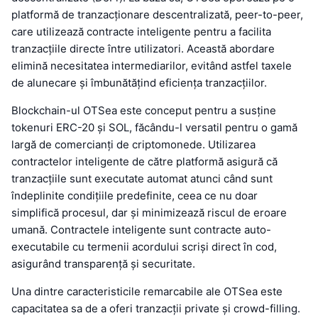
platformă de tranzacționare descentralizată, peer-to-peer,
care utilizează contracte inteligente pentru a facilita
tranzacțiile directe între utilizatori. Această abordare
elimină necesitatea intermediarilor, evitând astfel taxele
de alunecare și îmbunătățind eficiența tranzacțiilor.
Blockchain-ul OTSea este conceput pentru a susține
tokenuri ERC-20 și SOL, făcându-l versatil pentru o gamă
largă de comercianți de criptomonede. Utilizarea
contractelor inteligente de către platformă asigură că
tranzacțiile sunt executate automat atunci când sunt
îndeplinite condițiile predefinite, ceea ce nu doar
simplifică procesul, dar și minimizează riscul de eroare
umană. Contractele inteligente sunt contracte auto-
executabile cu termenii acordului scriși direct în cod,
asigurând transparență și securitate.
Una dintre caracteristicile remarcabile ale OTSea este
capacitatea sa de a oferi tranzacții private și crowd-filling.