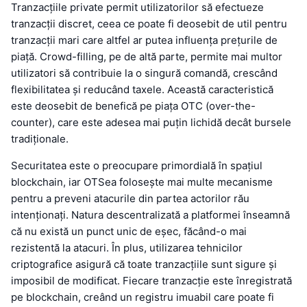
Tranzacțiile private permit utilizatorilor să efectueze
tranzacții discret, ceea ce poate fi deosebit de util pentru
tranzacții mari care altfel ar putea influența prețurile de
piață. Crowd-filling, pe de altă parte, permite mai multor
utilizatori să contribuie la o singură comandă, crescând
flexibilitatea și reducând taxele. Această caracteristică
este deosebit de benefică pe piața OTC (over-the-
counter), care este adesea mai puțin lichidă decât bursele
tradiționale.
Securitatea este o preocupare primordială în spațiul
blockchain, iar OTSea folosește mai multe mecanisme
pentru a preveni atacurile din partea actorilor rău
intenționați. Natura descentralizată a platformei înseamnă
că nu există un punct unic de eșec, făcând-o mai
rezistentă la atacuri. În plus, utilizarea tehnicilor
criptografice asigură că toate tranzacțiile sunt sigure și
imposibil de modificat. Fiecare tranzacție este înregistrată
pe blockchain, creând un registru imuabil care poate fi