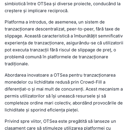
simbiotică între OTSea și diverse proiecte, conducând la
creștere și implicare reciprocă.
Platforma a introdus, de asemenea, un sistem de
tranzacționare descentralizat, peer-to-peer, fără taxe de
slippage. Această caracteristică a îmbunătățit semnificativ
experiența de tranzacționare, asigurându-se că utilizatorii
pot executa tranzacții fără riscul de slippage de preț, o
problemă comună în platformele de tranzacționare
tradiționale.
Abordarea inovatoare a OTSea pentru tranzacționarea
monedelor cu lichiditate redusă prin Crowd-Fill a
diferențiat-o și mai mult de concurenți. Acest mecanism a
permis utilizatorilor să își unească resursele și să
completeze ordine mari colectiv, abordând provocările de
lichiditate și sporind eficiența pieței.
Privind spre viitor, OTSea este pregătită să lanseze un
clasament care să stimuleze utilizarea platformei cu