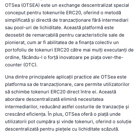
OTSea (OTSEA) este un exchange descentralizat special
conceput pentru tokenurile ERC20, oferind o metodă
simplificată și directă de tranzacționare fără intermediari
sau pool-uri de lichiditate. Această platformă este
deosebit de remarcabilă pentru caracteristicile sale de
pionierat, cum ar fi abilitatea de a finanța colectiv un
portofoliu de tokenuri ERC20 către mai mulți executanți de
ordine, făcându-l o forță inovatoare pe piața over-the-
counter (OTC).
Una dintre principalele aplicații practice ale OTSea este
platforma sa de tranzacționare, care permite utilizatorilor
să schimbe tokenuri ERC20 direct între ei. Această
abordare descentralizată elimină necesitatea
intermediarilor, reducând astfel costurile de tranzacție și
crescând eficiența. În plus, OTSea oferă o piață unde
utilizatorii pot cumpăra și vinde tokenuri, oferind o soluție
descentralizată pentru piețele cu lichiditate scăzută.