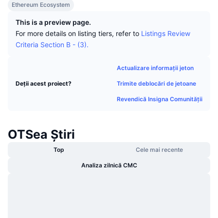
Ethereum Ecosystem
În tendințe
ETF-uri cripto
Descoperă
CMC MCP
This is a preview page.
Nou
ETF-uri Bitcoin
For more details on listing tiers, refer to
Listings Review
x402
Știri
Criteria Section B - (3).
Cripto
ETF-uri Ethereum
Academy
Actualizare informații jeton
Politică
Trimite deblocări de jetoane
Deții acest proiect?
Analiza tehnica
Cercetare
Revendică Insigna Comunității
Sports
RSI
Videoclipuri
Finanțe
OTSea Știri
MACD
Glosar
Tehnologie
Top
Cele mai recente
Derivate
Campanii
Analiza zilnică CMC
NFT
Prezentare generală
Evenimentele Airdrop
Statistici generale NFT
Lichidări
Recompense sub formă de diamante