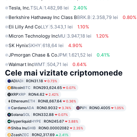
Tesla, Inc.
TSLA
1.482,98 lei
2.40%
Berkshire Hathaway Inc Class B
BRK.B
2.358,79 lei
0.80%
Eli Lilly And Co
LLY
5.343,1 lei
1.10%
Micron Technology Inc
MU
3.947,18 lei
1.20%
SK Hynix
SKHY
618,64 lei
4.90%
JPmorgan Chase & Co
JPM
1.621,52 lei
0.41%
Walmart Inc
WMT
504,71 lei
0.64%
Cele mai vizitate criptomonede
ADI
ADI
RON31.18
0.73%
Bitcoin
BTC
RON293,624.65
0.07%
XRP
XRP
RON4.62
2.42%
Ethereum
ETH
RON8,667.64
0.36%
Cardano
ADA
RON0.9032
Pi
PI
RON0.4005
3.74%
1.05%
Solana
SOL
RON332.88
0.07%
Hyperliquid
HYPE
RON245.67
3.88%
Shiba Inu
SHIB
RON0.00002082
2.35%
Zcash
ZEC
RON2,317.69
2.41%