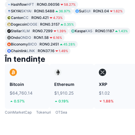
Hashflow
HFT
RON0.06056
58.27%
SKYAI
SKYAI
RON0.5488
Sui
SUI
RON3.04
36.97%
1.62%
Canton
CC
RON0.421
4.73%
Dogecoin
DOGE
RON0.3157
0.35%
Stellar
XLM
RON0.7299
Kaspa
KAS
RON0.1187
1.39%
1.43%
Ondo
ONDO
RON1.58
6.16%
Biconomy
BICO
RON0.2451
45.28%
Chainlink
LINK
RON37.16
1.49%
În tendințe
Bitcoin
Ethereum
XRP
$64,760.14
$1,910.25
$1.02
0.57%
0.19%
1.88%
CoinMarketCap
Tokenuri
OTSea