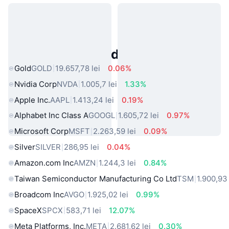
Active Populare din Lumea Reală
Gold
GOLD
19.657,78 lei
0.06%
Nvidia Corp
NVDA
1.005,7 lei
1.33%
Apple Inc.
AAPL
1.413,24 lei
0.19%
Alphabet Inc Class A
GOOGL
1.605,72 lei
0.97%
Microsoft Corp
MSFT
2.263,59 lei
0.09%
Silver
SILVER
286,95 lei
0.04%
Amazon.com Inc
AMZN
1.244,3 lei
0.84%
Taiwan Semiconductor Manufacturing Co Ltd
TSM
1.900,93 
Broadcom Inc
AVGO
1.925,02 lei
0.99%
SpaceX
SPCX
583,71 lei
12.07%
Meta Platforms, Inc.
META
2.681,62 lei
0.30%