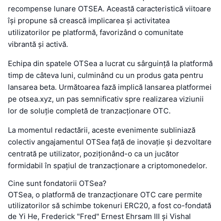
recompense lunare OTSEA. Această caracteristică viitoare
își propune să crească implicarea și activitatea
utilizatorilor pe platformă, favorizând o comunitate
vibrantă și activă.
Echipa din spatele OTSea a lucrat cu sârguință la platformă
timp de câteva luni, culminând cu un produs gata pentru
lansarea beta. Următoarea fază implică lansarea platformei
pe otsea.xyz, un pas semnificativ spre realizarea viziunii
lor de soluție completă de tranzacționare OTC.
La momentul redactării, aceste evenimente subliniază
colectiv angajamentul OTSea față de inovație și dezvoltare
centrată pe utilizator, poziționând-o ca un jucător
formidabil în spațiul de tranzacționare a criptomonedelor.
Cine sunt fondatorii OTSea?
OTSea, o platformă de tranzacționare OTC care permite
utilizatorilor să schimbe tokenuri ERC20, a fost co-fondată
de Yi He, Frederick "Fred" Ernest Ehrsam III și Vishal