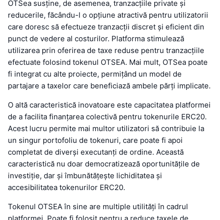
OTSea susține, de asemenea, tranzacțiile private și
reducerile, făcându-l o opțiune atractivă pentru utilizatorii
care doresc să efectueze tranzacții discret și eficient din
punct de vedere al costurilor. Platforma stimulează
utilizarea prin oferirea de taxe reduse pentru tranzacțiile
efectuate folosind tokenul OTSEA. Mai mult, OTSea poate
fi integrat cu alte proiecte, permițând un model de
partajare a taxelor care beneficiază ambele părți implicate.
O altă caracteristică inovatoare este capacitatea platformei
de a facilita finanțarea colectivă pentru tokenurile ERC20.
Acest lucru permite mai multor utilizatori să contribuie la
un singur portofoliu de tokenuri, care poate fi apoi
completat de diverși executanți de ordine. Această
caracteristică nu doar democratizează oportunitățile de
investiție, dar și îmbunătățește lichiditatea și
accesibilitatea tokenurilor ERC20.
Tokenul OTSEA în sine are multiple utilități în cadrul
platformei. Poate fi folosit pentru a reduce taxele de