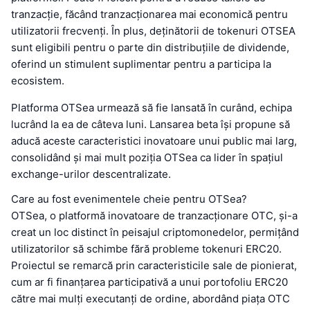
tranzacție, făcând tranzacționarea mai economică pentru
utilizatorii frecvenți. În plus, deținătorii de tokenuri OTSEA
sunt eligibili pentru o parte din distribuțiile de dividende,
oferind un stimulent suplimentar pentru a participa la
ecosistem.
Platforma OTSea urmează să fie lansată în curând, echipa
lucrând la ea de câteva luni. Lansarea beta își propune să
aducă aceste caracteristici inovatoare unui public mai larg,
consolidând și mai mult poziția OTSea ca lider în spațiul
exchange-urilor descentralizate.
Care au fost evenimentele cheie pentru OTSea?
OTSea, o platformă inovatoare de tranzacționare OTC, și-a
creat un loc distinct în peisajul criptomonedelor, permițând
utilizatorilor să schimbe fără probleme tokenuri ERC20.
Proiectul se remarcă prin caracteristicile sale de pionierat,
cum ar fi finanțarea participativă a unui portofoliu ERC20
către mai mulți executanți de ordine, abordând piața OTC