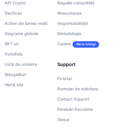
API Crypto
Regulile comunității
DexScan
Neasumarea
Active din lumea reală:
responsabilității
Diagrame globale
Metodologie
NFT-uri
Cariere
We’re hiring!
Portofoliu
Support
Listă de urmărire
Mâzgălituri
Fii listat
Hartă site
Formular de solicitare
Contact Support
Întrebări frecvente
Glosar