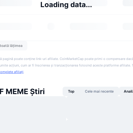
Loading data...
toată lățimea
ă pagină poate conține link-uri afiliate. CoinMarketCap poate primi o compensare dacă v
anumite acțiuni, cum ar fi înscrierea și tranzacționarea folosind aceste platforme afiliate
complete afiliați
.
 MEME Știri
Top
Cele mai recente
Anali