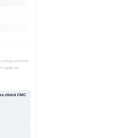
izitezi orice link
. Te rugăm să
za zilnică CMC