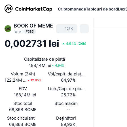
Criptomonede
Tablouri de bord
Dex
BOOK OF MEME
127K
#383
BOME
0,002731 lei
4.94%
(
24h
)
Capitalizare de piață
188,14M lei
4.94%
Volum (24h)
Vol/capit. de piață (24 h)
122,24M lei
64,97%
12.95%
FDV
Lich./Cap. de piață
188,14M lei
25.72%
Stoc total
Stoc maxim
68,86B BOME
--
Stoc circulant
Deținători
68,86B BOME
89,93K