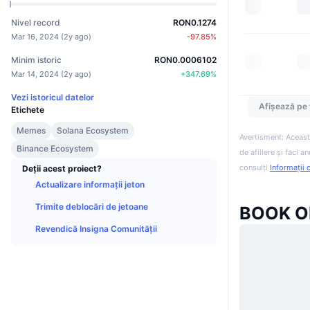
Nivel record
RON0.1274
Mar 16, 2024
(
2y ago
)
-97.85
%
Minim istoric
RON0.0006102
Mar 14, 2024
(
2y ago
)
+
347.69
%
Vezi istoricul datelor
Afișează pe 
Etichete
Memes
Solana Ecosystem
Avertisment: Aceast
Binance Ecosystem
de afiliere și faci 
consulți
Informații 
Deții acest proiect?
Actualizare informații jeton
Trimite deblocări de jetoane
BOOK OF
Revendică Insigna Comunității