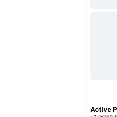
Active 
Gold
GOLD
1