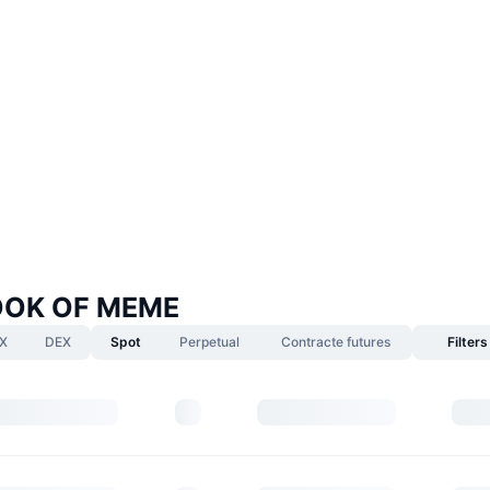
BOOK OF MEME
X
DEX
Spot
Perpetual
Contracte futures
Filters