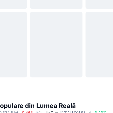
Populare din Lumea Reală
9.372,6 lei
0.46%
Nvidia Corp
NVDA
1.001,98 lei
3.43%