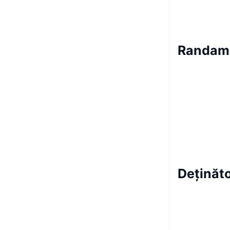
Randam
Deținăt