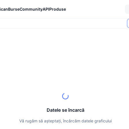
Scan
Burse
Community
API
Produse
Datele se încarcă
Vă rugăm să așteptați, încărcăm datele graficului