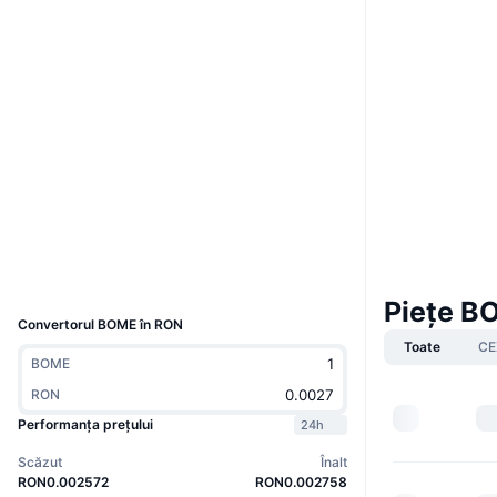
Boost
Site web
Website
Rețele sociale
Contracte
ukHH6c...Z74J82
3.3
Rating (CertiK)
solscan.io
Explorers
Wallets
UCID
29870
Piețe 
Convertorul BOME în RON
Toate
CE
BOME
RON
Performanța prețului
24h
Scăzut
Înalt
RON0.002572
RON0.002758