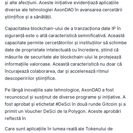
și alte afecțiuni. Aceste inițiative evidențiază aplicațiile
diverse ale tehnologiei AxonDAO în avansarea cercetării
științifice și a sănătății.
Capacitatea blockchain-ului de a tranzacționa date IP în
siguranță este o altă caracteristică semnificativă. Această
capacitate permite cercetătorilor și instituțiilor să schimbe
date de proprietate intelectuală cu încredere, știind că
măsurile de securitate ale blockchain-ului le protejează
informațiile valoroase. Această caracteristică nu doar că
încurajează colaborarea, dar și accelerează ritmul
descoperirilor științifice.
Pe lângă inovațiile sale tehnologice, AxonDAO a fost
recunoscut și susținut de diverse programe și inițiative. A
fost aprobat și etichetat #DeSci în două runde Gitcoin și a
primit un Voucher DeSci de la Polygon. Aceste aprobări
reflectă în
Care sunt aplicațiile în lumea reală ale Tokenului de