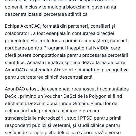
domenii, inclusiv tehnologia blockchain, guvernanța
descentralizată și cercetarea științifică.
Echipa AxonDAO, formată din parteneri, consilieri și
colaboratori, a fost esențială în conturarea direcției
proiectului. Eforturile lor au primit recunoaștere, cum ar fi
aprobarea pentru Programul Inception al NVIDIA, care
oferă putere computațională pentru procesarea cercetării
științifice. Această inițiativă sprijină dezvoltarea de către
AxonDAO a sistemelor AI+ vocale biometrice precognitive
pentru cercetarea clinică descentralizată.
AxonDAO a fost, de asemenea, recunoscut în comunitatea
DeSci, primind un Voucher DeSci de la Polygon și fiind
etichetat #DeSci în două runde Gitcoin. Planul lor de
acțiune include proiecte ambițioase precum
standardizările microdozării, studii PTSD pentru primii
respondenți publici și veterani, și studii clinice pentru
sesiuni de terapie psihedelică care abordează diverse