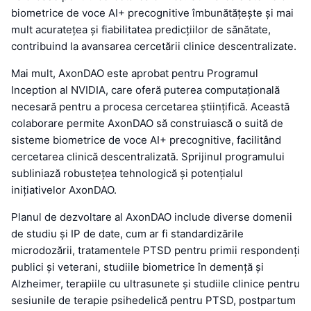
biometrice de voce AI+ precognitive îmbunătățește și mai
mult acuratețea și fiabilitatea predicțiilor de sănătate,
contribuind la avansarea cercetării clinice descentralizate.
Mai mult, AxonDAO este aprobat pentru Programul
Inception al NVIDIA, care oferă puterea computațională
necesară pentru a procesa cercetarea științifică. Această
colaborare permite AxonDAO să construiască o suită de
sisteme biometrice de voce AI+ precognitive, facilitând
cercetarea clinică descentralizată. Sprijinul programului
subliniază robustețea tehnologică și potențialul
inițiativelor AxonDAO.
Planul de dezvoltare al AxonDAO include diverse domenii
de studiu și IP de date, cum ar fi standardizările
microdozării, tratamentele PTSD pentru primii respondenți
publici și veterani, studiile biometrice în demență și
Alzheimer, terapiile cu ultrasunete și studiile clinice pentru
sesiunile de terapie psihedelică pentru PTSD, postpartum