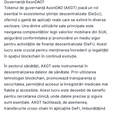
Guvernanță AxonDAO?
Tokenul de guvernanță AxonDAO (AXGT) joacă un rol
esențial în ecosistemul științei descentralizate (DeSci),
oferind o gamă de aplicații reale care se extind în diverse
sectoare. Una dintre utilizările sale principale este
navigarea complexităților legii valorilor mobiliare din SUA,
asigurând conformitatea și promovând un mediu sigur
pentru activitățile de finanțe descentralizate (DeFi). Acest
lucru este crucial pentru menținerea încrederii și legalității
în spațiul blockchain în continuă evoluție.
În sectorul sănătății, AXGT este instrumental în
descentralizarea datelor de sănătate. Prin utilizarea
tehnologiei blockchain, promovează transparența și
securitatea, permițând accesul la înregistrări medicale mai
fiabile și accesibile. Acest lucru este deosebit de benefic
pentru cercetarea clinică, unde datele precise și sigure
sunt esențiale. AXGT facilitează, de asemenea,
transferurile cross-chain în aplicațiile DeFi, îmbunătățind