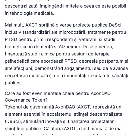
descentralizată, împingând limitele a ceea ce este posibil
în tehnologia medicală.
Mai mult, AXGT sprijină diverse proiecte publice DeSci,
inclusiv standardizări ale microdozării, tratamente pentru
PTSD pentru primii respondenți și veterani, și studii
biometrice în demență și Alzheimer. De asemenea,
finanțează studii clinice pentru sesiuni de terapie
psihedelică care abordează PTSD, depresia postpartum și
alte afecțiuni, demonstrând angajamentul său de a avansa
cercetarea medicală și de a îmbunătăți rezultatele sănătății
publice.
Care au fost evenimentele cheie pentru AxonDAO
Governance Token?
Tokenul de guvernanță AxonDAO (AXGT) reprezintă un
element esențial în ecosistemul științei descentralizate
(DeSci), stimulând inovația și finanțarea proiectelor
științifice publice. Călătoria AXGT a fost marcată de mai