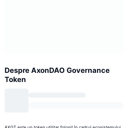
Despre AxonDAO Governance
Token
AXGT este un token utilitar folosit în cadrul ecosistemului