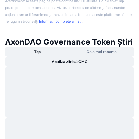
Avertisment: Această pagină poate conține link-uri afiliate. CoinMarketCap
poate primi o compensare dacă vizitezi orice link de afiliere și faci anumite
acțiuni, cum ar fi înscrierea și tranzacționarea folosind aceste platforme afiliate.
Te rugăm să consulți
Informații complete afiliați
.
AxonDAO Governance Token Știri
Top
Cele mai recente
Analiza zilnică CMC