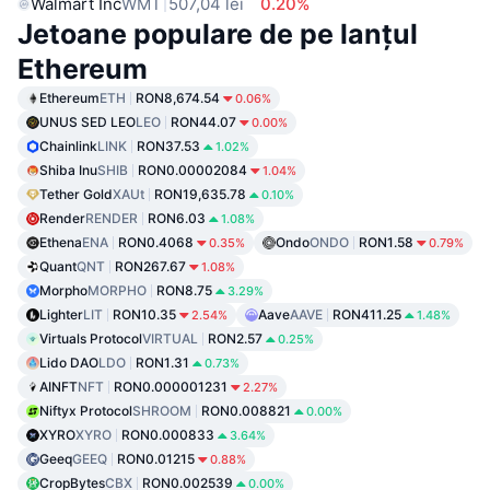
Walmart Inc
WMT
507,04 lei
0.20%
Jetoane populare de pe lanțul
Ethereum
Ethereum
ETH
RON8,674.54
0.06%
UNUS SED LEO
LEO
RON44.07
0.00%
Chainlink
LINK
RON37.53
1.02%
Shiba Inu
SHIB
RON0.00002084
1.04%
Tether Gold
XAUt
RON19,635.78
0.10%
Render
RENDER
RON6.03
1.08%
Ethena
ENA
RON0.4068
Ondo
ONDO
RON1.58
0.35%
0.79%
Quant
QNT
RON267.67
1.08%
Morpho
MORPHO
RON8.75
3.29%
Lighter
LIT
RON10.35
Aave
AAVE
RON411.25
2.54%
1.48%
Virtuals Protocol
VIRTUAL
RON2.57
0.25%
Lido DAO
LDO
RON1.31
0.73%
AINFT
NFT
RON0.000001231
2.27%
Niftyx Protocol
SHROOM
RON0.008821
0.00%
XYRO
XYRO
RON0.000833
3.64%
Geeq
GEEQ
RON0.01215
0.88%
CropBytes
CBX
RON0.002539
0.00%