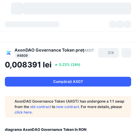
Criptomonede
Tablouri de bord
Criptomonede
DexScan
AxonDAO Governance Token
preț
Piețe
Clasament
AXGT
21K
#4809
0,008391 lei
Semnale
Burse
Categorii
New
Prezentare generală a pieței
0.23%
(
24h
)
Cele mai populare
Community
Istoric capturi
Piața Spot
Schimburi centralizate:
Cumpărați AXGT
Nou
Feed-uri
API
Deblocări de tokenuri
Nr. de criptomonede
Spot
AxonDAO Governance Token (AXGT) has undergone a 1:1 swap
from the
old contract
to
new contract
. For more details, please
Câștigători
Subiecte
Randamente
Produse
Trezoreriile Bitcoin
Derivate
API
click here
.
Explorator de meme
Evenimente live
Active din lumea reală:
Trezoreriile BNB
Produse
API Crypto
Schimburi descentralizate:
diagrama AxonDAO Governance Token în RON