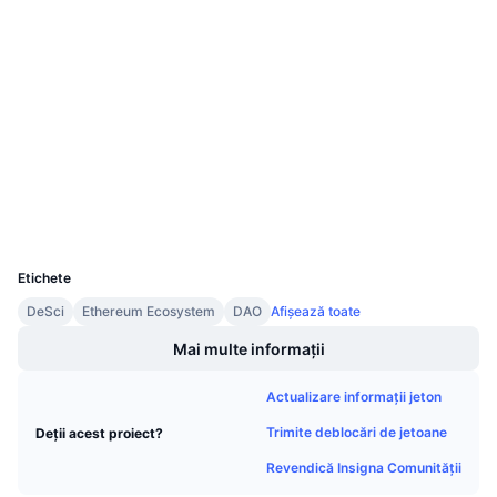
Vânzări viitoare
Rate de finanțare
Rețele sociale
Învață și Câștigă
Contracte
0x6112...A2274d
4.1
Calendare
Rating (CertiK)
Audits
Calendar ICO
Explorers
etherscan.io
Wallets
Calendar evenimente
UCID
29557
Etichete
DeSci
Ethereum Ecosystem
DAO
Afișează toate
Mai multe informații
Actualizare informații jeton
Trimite deblocări de jetoane
Deții acest proiect?
Revendică Insigna Comunității