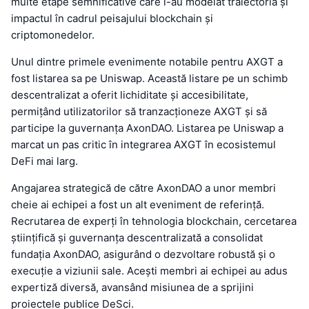
multe etape semnificative care i-au modelat traiectoria și
impactul în cadrul peisajului blockchain și
criptomonedelor.
Unul dintre primele evenimente notabile pentru AXGT a
fost listarea sa pe Uniswap. Această listare pe un schimb
descentralizat a oferit lichiditate și accesibilitate,
permițând utilizatorilor să tranzacționeze AXGT și să
participe la guvernanța AxonDAO. Listarea pe Uniswap a
marcat un pas critic în integrarea AXGT în ecosistemul
DeFi mai larg.
Angajarea strategică de către AxonDAO a unor membri
cheie ai echipei a fost un alt eveniment de referință.
Recrutarea de experți în tehnologia blockchain, cercetarea
științifică și guvernanța descentralizată a consolidat
fundația AxonDAO, asigurând o dezvoltare robustă și o
execuție a viziunii sale. Acești membri ai echipei au adus
expertiză diversă, avansând misiunea de a sprijini
proiectele publice DeSci.