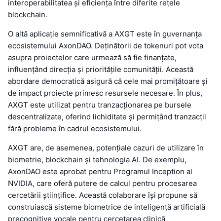
interoperabilitatea și eficiența între diferite rețele
blockchain.
O altă aplicație semnificativă a AXGT este în guvernanța
ecosistemului AxonDAO. Deținătorii de tokenuri pot vota
asupra proiectelor care urmează să fie finanțate,
influențând direcția și prioritățile comunității. Această
abordare democratică asigură că cele mai promițătoare și
de impact proiecte primesc resursele necesare. În plus,
AXGT este utilizat pentru tranzacționarea pe bursele
descentralizate, oferind lichiditate și permițând tranzacții
fără probleme în cadrul ecosistemului.
AXGT are, de asemenea, potențiale cazuri de utilizare în
biometrie, blockchain și tehnologia AI. De exemplu,
AxonDAO este aprobat pentru Programul Inception al
NVIDIA, care oferă putere de calcul pentru procesarea
cercetării științifice. Această colaborare își propune să
construiască sisteme biometrice de inteligență artificială
precognitive vocale pentru cercetarea clinică