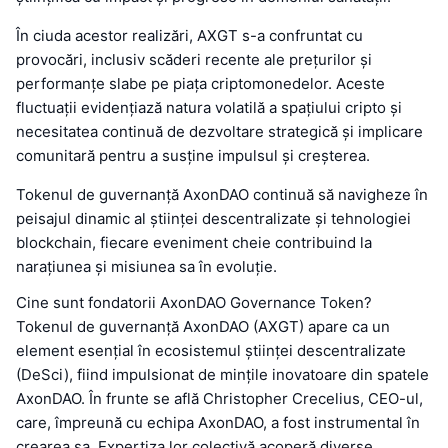
În ciuda acestor realizări, AXGT s-a confruntat cu
provocări, inclusiv scăderi recente ale prețurilor și
performanțe slabe pe piața criptomonedelor. Aceste
fluctuații evidențiază natura volatilă a spațiului cripto și
necesitatea continuă de dezvoltare strategică și implicare
comunitară pentru a susține impulsul și creșterea.
Tokenul de guvernanță AxonDAO continuă să navigheze în
peisajul dinamic al științei descentralizate și tehnologiei
blockchain, fiecare eveniment cheie contribuind la
narațiunea și misiunea sa în evoluție.
Cine sunt fondatorii AxonDAO Governance Token?
Tokenul de guvernanță AxonDAO (AXGT) apare ca un
element esențial în ecosistemul științei descentralizate
(DeSci), fiind impulsionat de mințile inovatoare din spatele
AxonDAO. În frunte se află Christopher Crecelius, CEO-ul,
care, împreună cu echipa AxonDAO, a fost instrumental în
crearea sa. Expertiza lor colectivă acoperă diverse