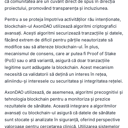
că comunitatea are un cuvânt direct de spus în direcția
proiectului, promovând transparența și incluziunea.
Pentru a se proteja împotriva activităților rău intenționate,
blockchain-ul AxonDAO utilizează algoritmi criptografici
avansați. Acești algoritmi securizează tranzacțiile și datele,
făcând extrem de dificil pentru părțile neautorizate să
modifice sau să altereze blockchain-ul. În plus,
mecanismul de consens, care ar putea fi Proof of Stake
(PoS) sau o altă variantă, asigură că doar tranzacțiile
legitime sunt adăugate la blockchain. Acest mecanism
necesită ca validatorii să dețină un interes în rețea,
aliniindu-și interesele cu securitatea și integritatea rețelei.
AxonDAO utilizează, de asemenea, algoritmi precognitivi și
tehnologia blockchain pentru a monitoriza și prezice
rezultatele de sănătate. Această integrare a algoritmilor
avansați cu blockchain-ul asigură că datele de sănătate
sunt stocate și analizate în siguranță, oferind perspective
valoroase pentru cercetarea clinică. Utilizarea sistemelor