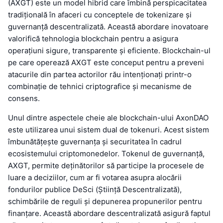
(AXGT) este un model hibrid care îmbină perspicacitatea
tradițională în afaceri cu conceptele de tokenizare și
guvernanță descentralizată. Această abordare inovatoare
valorifică tehnologia blockchain pentru a asigura
operațiuni sigure, transparente și eficiente. Blockchain-ul
pe care operează AXGT este conceput pentru a preveni
atacurile din partea actorilor rău intenționați printr-o
combinație de tehnici criptografice și mecanisme de
consens.
Unul dintre aspectele cheie ale blockchain-ului AxonDAO
este utilizarea unui sistem dual de tokenuri. Acest sistem
îmbunătățește guvernanța și securitatea în cadrul
ecosistemului criptomonedelor. Tokenul de guvernanță,
AXGT, permite deținătorilor să participe la procesele de
luare a deciziilor, cum ar fi votarea asupra alocării
fondurilor publice DeSci (Știință Descentralizată),
schimbările de reguli și depunerea propunerilor pentru
finanțare. Această abordare descentralizată asigură faptul