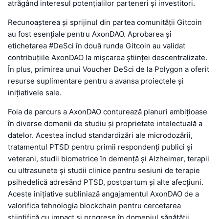
atrăgând interesul potențialilor parteneri și investitori.
Recunoașterea și sprijinul din partea comunității Gitcoin
au fost esențiale pentru AxonDAO. Aprobarea și
etichetarea #DeSci în două runde Gitcoin au validat
contribuțiile AxonDAO la mișcarea științei descentralizate.
În plus, primirea unui Voucher DeSci de la Polygon a oferit
resurse suplimentare pentru a avansa proiectele și
inițiativele sale.
Foia de parcurs a AxonDAO conturează planuri ambițioase
în diverse domenii de studiu și proprietate intelectuală a
datelor. Acestea includ standardizări ale microdozării,
tratamentul PTSD pentru primii respondenți publici și
veterani, studii biometrice în demență și Alzheimer, terapii
cu ultrasunete și studii clinice pentru sesiuni de terapie
psihedelică adresând PTSD, postpartum și alte afecțiuni.
Aceste inițiative subliniază angajamentul AxonDAO de a
valorifica tehnologia blockchain pentru cercetarea
științifică cu impact și progrese în domeniul sănătății.