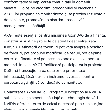
conformitatea și implicarea comunității în domeniul
sănătății. Folosind algoritmi precognitivi și blockchain,
AXGT își propune să monitorizeze și să prezică rezultatele
de sănătate, promovând o abordare proactivă în
managementul sănătății.
AXGT este esențial pentru misiunea AxonDAO de a finanța,
construi și susține proiecte de știință descentralizată
(DeSci). Deținătorii de tokenuri pot vota asupra alocărilor
de fonduri, pot propune modificări de reguli, pot depune
cereri de finanțare și pot accesa zone exclusive pentru
membri. În plus, AXGT facilitează participarea la proiecte
DeSci și tranzacționarea datelor de proprietate
intelectuală, făcându-l un instrument versatil pentru
cercetarea științifică condusă de comunitate.
Colaborarea AxonDAO cu Programul Inception al NVIDIA
subliniază angajamentul său față de tehnologia de vârf.
NVIDIA oferă puterea de calcul necesară pentru a susține
sistemele AI+ vocale biometrice precognitive ale