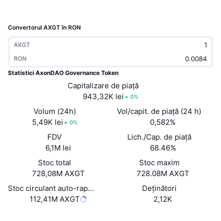
În tendințe
ETF-uri cripto
Descoperă
CMC MCP
Convertorul AXGT în RON
Nou
ETF-uri Bitcoin
x402
Știri
AXGT
Cripto
ETF-uri Ethereum
RON
Academy
Statistici AxonDAO Governance Token
Politică
Capitalizare de piață
Analiza tehnica
Cercetare
943,32K lei
0%
Sports
RSI
Volum (24h)
Vol/capit. de piață (24 h)
Videoclipuri
5,49K lei
0,582%
0%
Finanțe
MACD
Glosar
FDV
Lich./Cap. de piață
6,1M lei
68.46%
Tehnologie
Stoc total
Stoc maxim
Derivate
Campanii
728,08M AXGT
728.08M AXGT
NFT
Stoc circulant auto-raportat
Deținători
Prezentare generală
Evenimentele Airdrop
112,41M AXGT
2,12K
Statistici generale NFT
Lichidări
Recompense sub formă de diamante
Site web
Website
Whitepaper