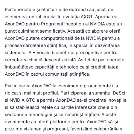
Parteneriatele și eforturile de outreach au jucat, de
asemenea, un rol crucial în evoluția AXGT. Aprobarea
AxonDAO pentru Programul Inception al NVIDIA este un
punct culminant semnificativ. Această colaborare oferă
AxonDAO putere computațională de la NVIDIA pentru a
procesa cercetarea științifică, în special în dezvoltarea
sistemelor AI+ vocale biometrice precognitive pentru
cercetarea clinică descentralizată. Astfel de parteneriate
îmbunătățesc capacitățile tehnologice și credibilitatea
AxonDAO în cadrul comunității științifice.
Participarea AxonDAO la evenimente proeminente i-a
ridicat și mai mult profilul. Participarea la summitul DeSci
și NVIDIA GTC a permis AxonDAO să-și prezinte inovațiile
și să stabilească rețele cu părțile interesate cheie din
sectoarele tehnologiei și cercetării științifice. Aceste
evenimente au oferit platforme pentru AxonDAO să-și
prezinte viziunea și progresul, favorizând colaborările și