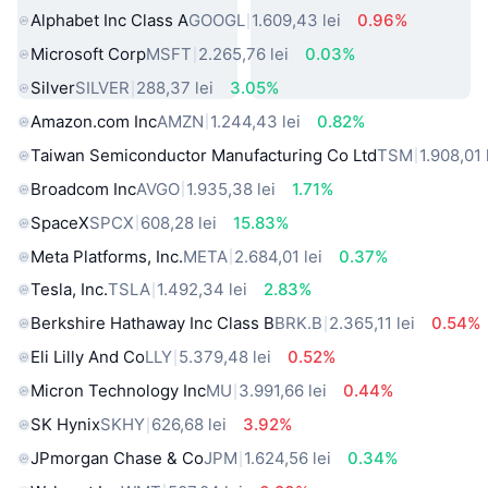
Alphabet Inc Class A
GOOGL
1.609,43 lei
0.96%
Microsoft Corp
MSFT
2.265,76 lei
0.03%
Silver
SILVER
288,37 lei
3.05%
Amazon.com Inc
AMZN
1.244,43 lei
0.82%
Taiwan Semiconductor Manufacturing Co Ltd
TSM
1.908,01 
Broadcom Inc
AVGO
1.935,38 lei
1.71%
SpaceX
SPCX
608,28 lei
15.83%
Meta Platforms, Inc.
META
2.684,01 lei
0.37%
Tesla, Inc.
TSLA
1.492,34 lei
2.83%
Berkshire Hathaway Inc Class B
BRK.B
2.365,11 lei
0.54%
Eli Lilly And Co
LLY
5.379,48 lei
0.52%
Micron Technology Inc
MU
3.991,66 lei
0.44%
SK Hynix
SKHY
626,68 lei
3.92%
JPmorgan Chase & Co
JPM
1.624,56 lei
0.34%