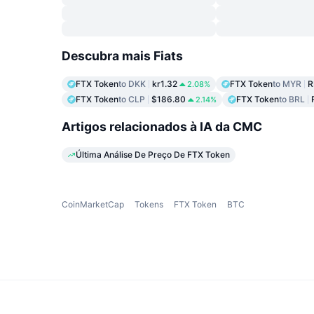
Descubra mais Fiats
FTX Token
to DKK
kr1.32
FTX Token
to MYR
R
2.08%
FTX Token
to CLP
$186.80
FTX Token
to BRL
2.14%
Artigos relacionados à IA da CMC
Última Análise De Preço De FTX Token
CoinMarketCap
Tokens
FTX Token
BTC