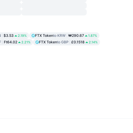
N
$3.53
FTX Token
to KRW
₩290.67
2.19%
1.87%
F
Ft64.02
FTX Token
to GBP
£0.1518
2.21%
2.14%