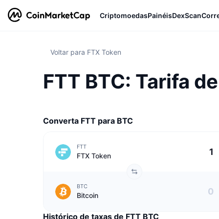
Criptomoedas
Painéis
DexScan
Corr
Voltar para FTX Token
FTT BTC: Tarifa d
Converta FTT para BTC
FTT
FTX Token
BTC
Bitcoin
Histórico de taxas de FTT BTC