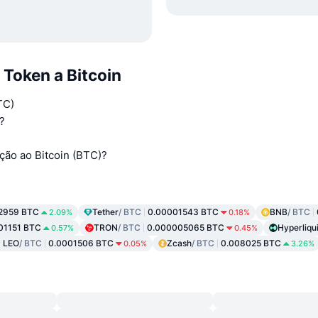
Token a Bitcoin
TC)
?
ção ao Bitcoin (BTC)?
2959 BTC
Tether
/ BTC
0.00001543 BTC
BNB
/ BTC
2.09%
0.18%
01151 BTC
TRON
/ BTC
0.000005065 BTC
Hyperliqu
0.57%
0.45%
 LEO
/ BTC
0.0001506 BTC
Zcash
/ BTC
0.008025 BTC
0.05%
3.26%