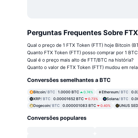
Perguntas Frequentes Sobre FTX 
Qual o preço de 1 FTX Token (FTT) hoje Bitcoin (B
Quanto FTX Token (FTT) posso comprar por 1 BTC
Qual é o preço mais alto de FTT/BTC na história?
Quanto o valor de FTX Token (FTT) mudou em rela
Conversões semelhantes a BTC
Bitcoin
/ BTC
1.0000 BTC
Ethereum
/ BTC
0.0
0.74%
XRP
/ BTC
0.00001652 BTC
Solana
/ BTC
0.0
0.73%
Dogecoin
/ BTC
0.000001083 BTC
UNUS SED
0.40%
Conversões populares