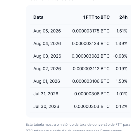
Data
1 FTT to BTC
24h
Aug 05, 2026
0.000003175 BTC
1.61
%
Aug 04, 2026
0.000003124 BTC
1.39
%
Aug 03, 2026
0.000003082 BTC
-0.98
%
Aug 02, 2026
0.000003112 BTC
0.19
%
Aug 01, 2026
0.000003106 BTC
1.50
%
Jul 31, 2026
0.00000306 BTC
1.01
%
Jul 30, 2026
0.00000303 BTC
0.12
%
Esta tabela mostra o histórico da taxa de conversão de FTT para
BTC referente a cada dia da semana anterior. Esses preços