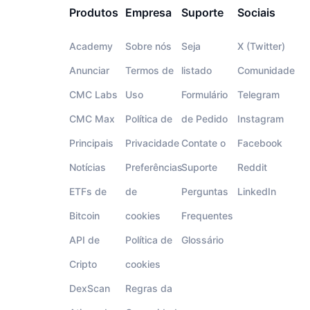
Produtos
Empresa
Suporte
Sociais
Academy
Sobre nós
Seja
X (Twitter)
Anunciar
Termos de
listado
Comunidade
CMC Labs
Uso
Formulário
Telegram
CMC Max
Política de
de Pedido
Instagram
Principais
Privacidade
Contate o
Facebook
Notícias
Preferências
Suporte
Reddit
ETFs de
de
Perguntas
LinkedIn
Bitcoin
cookies
Frequentes
API de
Política de
Glossário
Cripto
cookies
DexScan
Regras da