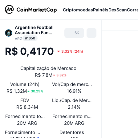
Criptomoedas
Painéis
DexScan
Corr
Argentine Football
Association Fan
6K
Token
#1650
ARG
R$ 0,4170
3.32%
(
24h
)
Capitalização de Mercado
R$ 7,8M
3.32%
Volume (24h)
Vol/Cap de mercado (24h)
R$ 1,32M
16,91%
30.29%
FDV
Liq./Cap. de Mercado
R$ 8,34M
2.14%
Fornecimento total
Fornecimento máximo
20M ARG
20M ARG
Fornecimento em circulação
Detentores