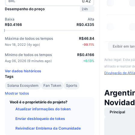
BRL
Desempenho do preço
24h
Baixa
Alta
R$0.4166
R$0.4335
Máxima de todos os tempos
R$46.84
Nov 18, 2022
(
4y ago
)
-99.11
%
Exibir em lar
Mínimo de todos os tempos
R$0.4166
Aviso legal: Esta p
Aug 06, 2026
(
9 minutes ago
)
+
0.13
%
afiliado e realizar
Ver dados históricos
Divulgação de Afili
Tags
Solana Ecosystem
Fan Token
Sports
Argenti
Mostrar todos
Novidad
Você é o proprietário do projeto?
Atualizar informações do token
Principal
Enviar desbloqueio de tokes
Reivindicar Emblema da Comunidade