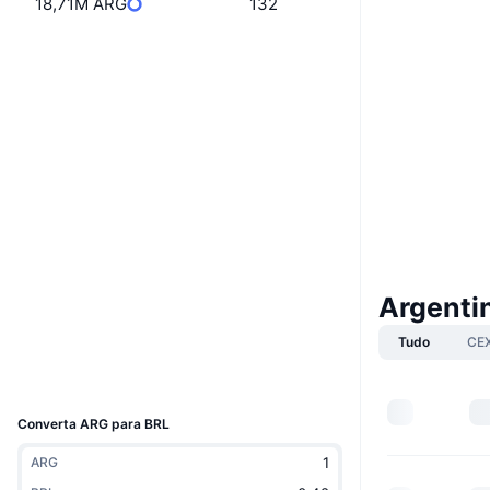
18,71M ARG
132
Boost
Website
Whitepaper
Site
Sociais
BX8VbH...vXUkwM
Contratos
3.8
Classificação (CertiK)
chiliscan.com
Exploradores
Argenti
Carteiras
Tudo
CE
UCID
10430
Converta ARG para BRL
ARG