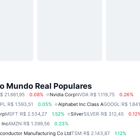
do Mundo Real Populares
$ 21.661,95
0.08%
Nvidia Corp
NVDA
R$ 1.119,75
0.26%
PL
R$ 1.593,51
0.05%
Alphabet Inc Class A
GOOGL
R$ 1.84
orp
MSFT
R$ 2.534,27
1.52%
Silver
SILVER
R$ 312,45
0.12
 Inc
AMZN
R$ 1.399,56
0.23%
conductor Manufacturing Co Ltd
TSM
R$ 2.143,87
1.12%