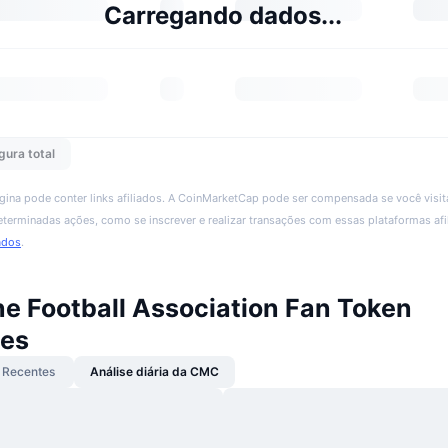
Carregando dados...
gura total
ágina pode conter links afiliados. A CoinMarketCap pode ser compensada se você visita
 determinadas ações, como se inscrever e realizar transações com essas plataformas afi
ados
.
ne Football Association Fan Token
es
Recentes
Análise diária da CMC