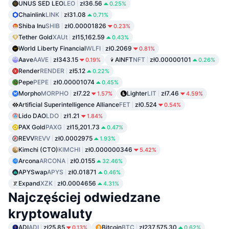
UNUS SED LEO
LEO
zł36.56
0.25%
Chainlink
LINK
zł31.08
0.71%
Shiba Inu
SHIB
zł0.00001826
0.23%
Tether Gold
XAUt
zł15,162.59
0.43%
World Liberty Financial
WLFI
zł0.2069
0.81%
Aave
AAVE
zł343.15
AINFT
NFT
zł0.00000101
0.19%
0.26%
Render
RENDER
zł5.12
0.22%
Pepe
PEPE
zł0.00001074
0.45%
Morpho
MORPHO
zł7.22
Lighter
LIT
zł7.46
1.57%
4.59%
Artificial Superintelligence Alliance
FET
zł0.524
0.54%
Lido DAO
LDO
zł1.21
1.84%
PAX Gold
PAXG
zł15,201.73
0.47%
REVV
REVV
zł0.0002975
1.93%
Kimchi (CTO)
KIMCHI
zł0.000000346
5.42%
Arcona
ARCONA
zł0.0155
32.46%
APYSwap
APYS
zł0.01871
0.46%
Expand
XZK
zł0.0004656
4.31%
Najczęściej odwiedzane
kryptowaluty
ADI
ADI
zł25.85
Bitcoin
BTC
zł237,575.30
0.13%
0.62%