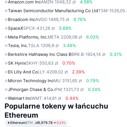
Amazon.com Inc
AMZN
1048,32 zł
4.58%
Taiwan Semiconductor Manufacturing Co Ltd
TSM
1536,05 
Broadcom Inc
AVGO
1469,75 zł
0.76%
SpaceX
SPCX
431,28 zł
5.68%
Meta Platforms, Inc.
META
2209,08 zł
6.02%
Tesla, Inc.
TSLA
1209,9 zł
3.49%
Berkshire Hathaway Inc Class B
BRK.B
1924,14 zł
0.31%
SK Hynix
SKHY
550,63 zł
0.70%
Eli Lilly And Co
LLY
4209,02 zł
2.39%
Micron Technology Inc
MU
3151,65 zł
0.79%
JPmorgan Chase & Co
JPM
1321,73 zł
0.24%
Walmart Inc
WMT
414,61 zł
0.44%
Popularne tokeny w łańcuchu
Ethereum
Ethereum
ETH
zł6,979.78
0.21%