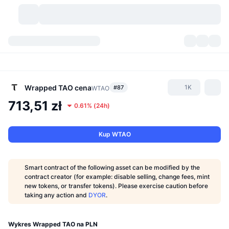
Kryptowaluty
Pulpity
Kryptowaluty
DexScan
Rynki
Ranking
Wrapped TAO
cena
1K
#87
WTAO
713,51 zł
0.61%
(
24h
)
Sygnały
Giełdy
Kategorie
New
Przegląd rynku
Popularne
Społeczność
Migawki historyczne
Rynek Spot
Scentralizowane giełdy
Kup WTAO
Nowy
Feed
API
Odblokowania tokenów
Liczba kryptowalut
Spot
Smart contract of the following asset can be modified by the
contract creator (for example: disable selling, change fees, mint
Zyskujące
Tematy
Yields
Produkty
Bitcoin Skarbce
Instrumenty pochodne
API
new tokens, or transfer tokens). Please exercise caution before
taking any action and
DYOR
.
Eksplorator memów
Na żywo
Aktywa w świecie rzeczywistym
BNB Skarbce
Produkty
API Krypto
Zdecentralizowane giełdy
Wykres Wrapped TAO na PLN