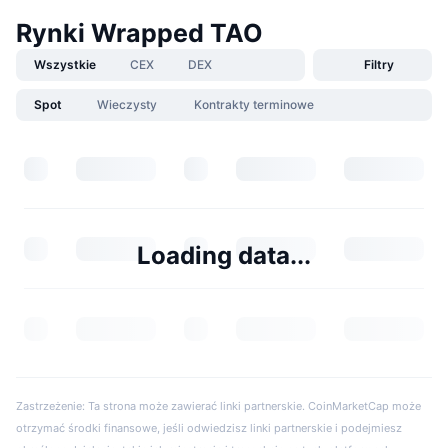
Rynki Wrapped TAO
Wszystkie
CEX
DEX
Filtry
Spot
Wieczysty
Kontrakty terminowe
Loading data...
Zastrzeżenie: Ta strona może zawierać linki partnerskie. CoinMarketCap może
otrzymać środki finansowe, jeśli odwiedzisz linki partnerskie i podejmiesz