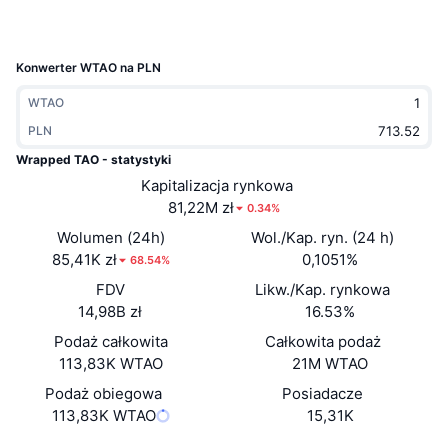
Popularne
Krypto ETF
Baza wiedzy
CMC MCP
Nowy
Fundusze ETF na Bitcoin
Konwerter WTAO na PLN
x402
Aktualności
WTAO
Krypto
Fundusze ETF na Eter
Academy
PLN
Wrapped TAO - statystyki
Polityka
Analiza techniczna
Badania
Kapitalizacja rynkowa
81,22M zł
Sporty
0.34%
RSI
Filmy
Wolumen (24h)
Wol./Kap. ryn. (24 h)
Finanse
85,41K zł
0,1051%
68.54%
MACD
Słowniczek
FDV
Likw./Kap. rynkowa
Technologia
14,98B zł
16.53%
Instrumenty pochodne
Kampanie
Podaż całkowita
Całkowita podaż
113,83K WTAO
21M WTAO
NFT
Przegląd
Airdropy
Podaż obiegowa
Posiadacze
113,83K WTAO
Ogólne statystyki NFT
15,31K
Likwidacje
Nagrody w postaci diamentów