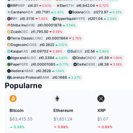
XRP
XRP
zł4.01
Eter
ETH
zł6,942.04
0.51%
0.72%
Cardano
ADA
zł0.7191
Solana
SOL
zł273.97
2.42%
0.31%
Pi
PI
zł0.3116
Hyperliquid
HYPE
zł201.04
1.02%
2.34%
Shiba Inu
SHIB
zł0.00001878
3.56%
Zcash
ZEC
zł1,795.50
0.59%
Terra Classic
LUNC
zł0.0001864
2.70%
Dogecoin
DOGE
zł0.2622
0.12%
Kaspa
KAS
zł0.09702
Sui
SUI
zł2.58
2.99%
0.80%
Algorand
ALGO
zł0.3394
Ondo
ONDO
zł1.39
5.61%
1.00%
Pepe
PEPE
zł0.00001085
DeXe
DEXE
zł8.38
0.77%
3.18%
Hedera
HBAR
zł0.2628
1.04%
Lorenzo Protocol
BANK
zł0.1688
2.27%
Popularne
Bitcoin
Ethereum
XRP
$63,415.55
$1,851.24
$1.07
0.39%
0.98%
0.89%