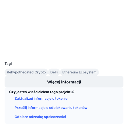
Website
Nadchodzące wyprzedaże
Strona internetowa
Stopy finansowania
Ucz się i zarabiaj
Media społ.
Kontrakty
0x77E0...5b0A44
Kalendarze
2.9
Ocena (CertiK)
Explorer
etherscan.io
Kalendarz ICO
Wallets
UCID
Kalendarz wydarzeń
23528
Tagi
Rehypothecated Crypto
DeFi
Ethereum Ecosystem
Więcej informacji
Czy jesteś właścicielem tego projektu?
Zaktualizuj informacje o tokenie
Prześlij informacje o odblokowaniu tokenów
Odbierz odznakę społeczności