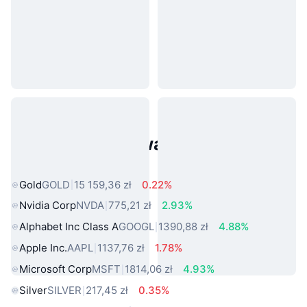
Popularne aktywa ze świata
rzeczywistego
Gold
GOLD
15 159,36 zł
0.22%
Nvidia Corp
NVDA
775,21 zł
2.93%
Alphabet Inc Class A
GOOGL
1390,88 zł
4.88%
Apple Inc.
AAPL
1137,76 zł
1.78%
Microsoft Corp
MSFT
1814,06 zł
4.93%
Silver
SILVER
217,45 zł
0.35%