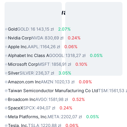
Popularne aktywa ze świata
rzeczywistego
Gold
GOLD
16 143,15 zł
2.07%
Nvidia Corp
NVDA
830,69 zł
0.24%
Apple Inc.
AAPL
1164,26 zł
0.06%
Alphabet Inc Class A
GOOGL
1318,27 zł
0.05%
Microsoft Corp
MSFT
1856,91 zł
0.10%
Silver
SILVER
236,37 zł
3.05%
Amazon.com Inc
AMZN
1020,13 zł
0.09%
Taiwan Semiconductor Manufacturing Co Ltd
TSM
1561,53 
Broadcom Inc
AVGO
1581,98 zł
0.52%
SpaceX
SPCX
494,07 zł
0.24%
Meta Platforms, Inc.
META
2202,07 zł
0.05%
Tesla, Inc.
TSLA
1220,88 zł
0.06%