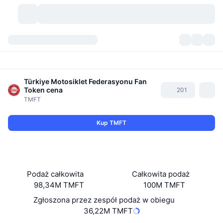
Kryptowaluty
Pulpity
Kryptowaluty
DexScan
Türkiye Motosiklet Federasyonu Fan
Rynki
Ranking
Token
cena
201
TMFT
Sygnały
Giełdy
Kategorie
New
Przegląd rynku
Kup TMFT
Popularne
Społeczność
Migawki historyczne
Rynek Spot
Scentralizowane giełdy
Nowy
Feed
API
Odblokowania tokenów
Liczba kryptowalut
Spot
Podaż całkowita
Całkowita podaż
Zyskujące
Tematy
Yields
Produkty
Bitcoin Skarbce
Instrumenty pochodne
API
98,34M TMFT
100M TMFT
Zgłoszona przez zespół podaż w obiegu
Eksplorator memów
Na żywo
Aktywa w świecie rzeczywistym
BNB Skarbce
Produkty
API Krypto
Zdecentralizowane giełdy
36,22M TMFT