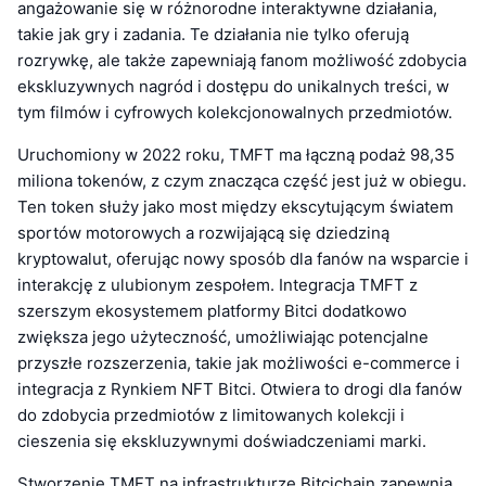
angażowanie się w różnorodne interaktywne działania,
takie jak gry i zadania. Te działania nie tylko oferują
rozrywkę, ale także zapewniają fanom możliwość zdobycia
ekskluzywnych nagród i dostępu do unikalnych treści, w
tym filmów i cyfrowych kolekcjonowalnych przedmiotów.
Uruchomiony w 2022 roku, TMFT ma łączną podaż 98,35
miliona tokenów, z czym znacząca część jest już w obiegu.
Ten token służy jako most między ekscytującym światem
sportów motorowych a rozwijającą się dziedziną
kryptowalut, oferując nowy sposób dla fanów na wsparcie i
interakcję z ulubionym zespołem. Integracja TMFT z
szerszym ekosystemem platformy Bitci dodatkowo
zwiększa jego użyteczność, umożliwiając potencjalne
przyszłe rozszerzenia, takie jak możliwości e-commerce i
integracja z Rynkiem NFT Bitci. Otwiera to drogi dla fanów
do zdobycia przedmiotów z limitowanych kolekcji i
cieszenia się ekskluzywnymi doświadczeniami marki.
Stworzenie TMFT na infrastrukturze Bitcichain zapewnia,