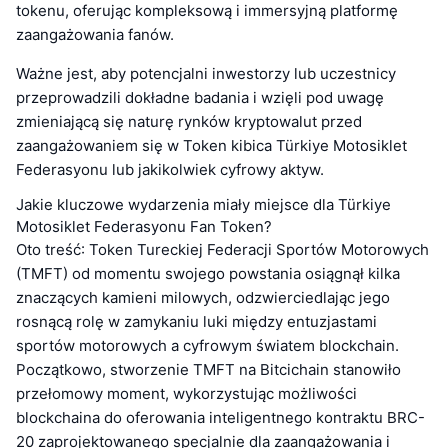
tokenu, oferując kompleksową i immersyjną platformę
zaangażowania fanów.
Ważne jest, aby potencjalni inwestorzy lub uczestnicy
przeprowadzili dokładne badania i wzięli pod uwagę
zmieniającą się naturę rynków kryptowalut przed
zaangażowaniem się w Token kibica Türkiye Motosiklet
Federasyonu lub jakikolwiek cyfrowy aktyw.
Jakie kluczowe wydarzenia miały miejsce dla Türkiye
Motosiklet Federasyonu Fan Token?
Oto treść: Token Tureckiej Federacji Sportów Motorowych
(TMFT) od momentu swojego powstania osiągnął kilka
znaczących kamieni milowych, odzwierciedlając jego
rosnącą rolę w zamykaniu luki między entuzjastami
sportów motorowych a cyfrowym światem blockchain.
Początkowo, stworzenie TMFT na Bitcichain stanowiło
przełomowy moment, wykorzystując możliwości
blockchaina do oferowania inteligentnego kontraktu BRC-
20 zaprojektowanego specjalnie dla zaangażowania i