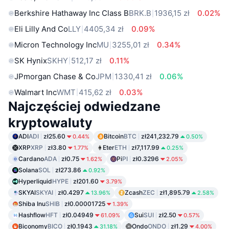
Berkshire Hathaway Inc Class B
BRK.B
1936,15 zł
0.02%
Eli Lilly And Co
LLY
4405,34 zł
0.09%
Micron Technology Inc
MU
3255,01 zł
0.34%
SK Hynix
SKHY
512,17 zł
0.11%
JPmorgan Chase & Co
JPM
1330,41 zł
0.06%
Walmart Inc
WMT
415,62 zł
0.03%
Najczęściej odwiedzane
kryptowaluty
ADI
ADI
zł25.60
Bitcoin
BTC
zł241,232.79
0.44%
0.50%
XRP
XRP
zł3.80
Eter
ETH
zł7,117.99
1.77%
0.25%
Cardano
ADA
zł0.75
Pi
PI
zł0.3296
1.62%
2.05%
Solana
SOL
zł273.86
0.92%
Hyperliquid
HYPE
zł201.60
3.79%
SKYAI
SKYAI
zł0.4297
Zcash
ZEC
zł1,895.79
13.96%
2.58%
Shiba Inu
SHIB
zł0.00001725
1.39%
Hashflow
HFT
zł0.04949
Sui
SUI
zł2.50
61.09%
0.57%
Biconomy
BICO
zł0.1943
Ondo
ONDO
zł1.29
31.18%
4.00%