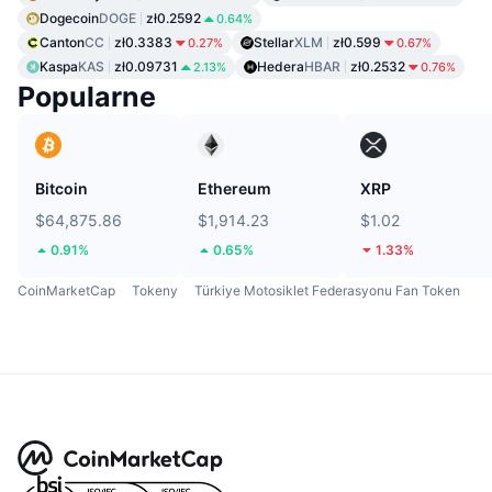
Dogecoin
DOGE
zł0.2592
0.64%
Canton
CC
zł0.3383
Stellar
XLM
zł0.599
0.27%
0.67%
Kaspa
KAS
zł0.09731
Hedera
HBAR
zł0.2532
2.13%
0.76%
Popularne
Bitcoin
Ethereum
XRP
$64,875.86
$1,914.23
$1.02
0.91%
0.65%
1.33%
CoinMarketCap
Tokeny
Türkiye Motosiklet Federasyonu Fan Token