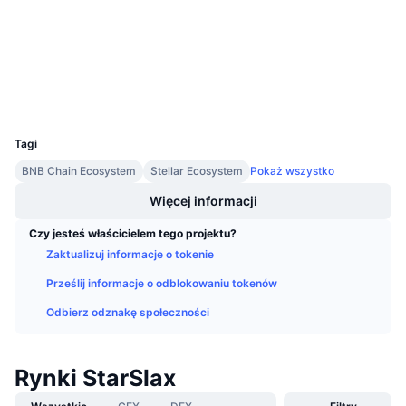
3.3
Nadchodzące wyprzedaże
Ocena (CertiK)
Stopy finansowania
Ucz się i zarabiaj
stellarchain.io
Explorer
Kalendarze
Wallets
UCID
21471
Kalendarz ICO
Tagi
BNB Chain Ecosystem
Stellar Ecosystem
Pokaż wszystko
Kalendarz wydarzeń
Więcej informacji
Czy jesteś właścicielem tego projektu?
Zaktualizuj informacje o tokenie
Prześlij informacje o odblokowaniu tokenów
Odbierz odznakę społeczności
Rynki StarSlax