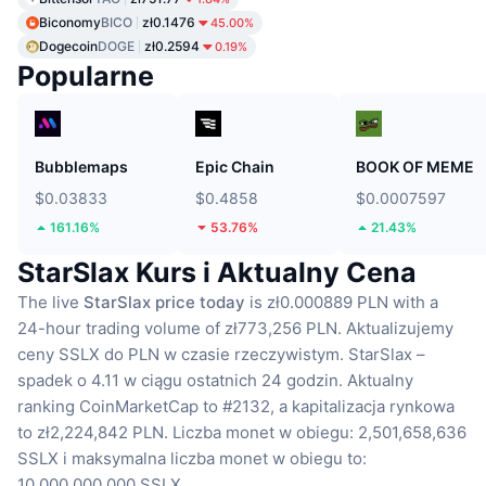
Biconomy
BICO
zł0.1476
45.00%
Dogecoin
DOGE
zł0.2594
0.19%
Popularne
Bubblemaps
Epic Chain
BOOK OF MEME
$0.03833
$0.4858
$0.0007597
161.16%
53.76%
21.43%
StarSlax Kurs i Aktualny Cena
The live
StarSlax price today
is zł0.000889 PLN with a
24-hour trading volume of zł773,256 PLN.
Aktualizujemy
ceny SSLX do PLN w czasie rzeczywistym.
StarSlax –
spadek o 4.11 w ciągu ostatnich 24 godzin.
Aktualny
ranking CoinMarketCap to #2132, a kapitalizacja rynkowa
to zł2,224,842 PLN.
Liczba monet w obiegu: 2,501,658,636
SSLX
i maksymalna liczba monet w obiegu to:
10,000,000,000 SSLX.