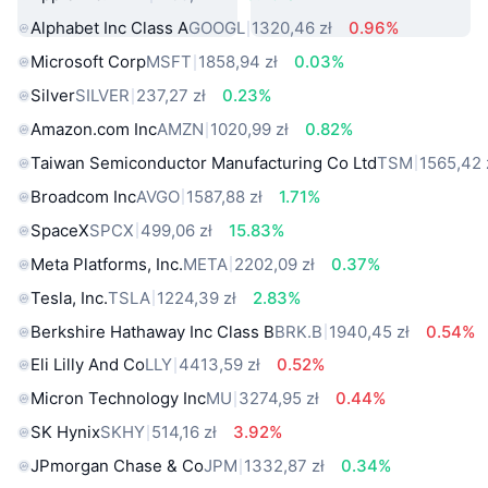
Alphabet Inc Class A
GOOGL
1320,46 zł
0.96%
Microsoft Corp
MSFT
1858,94 zł
0.03%
Silver
SILVER
237,27 zł
0.23%
Amazon.com Inc
AMZN
1020,99 zł
0.82%
Taiwan Semiconductor Manufacturing Co Ltd
TSM
1565,42 
Broadcom Inc
AVGO
1587,88 zł
1.71%
SpaceX
SPCX
499,06 zł
15.83%
Meta Platforms, Inc.
META
2202,09 zł
0.37%
Tesla, Inc.
TSLA
1224,39 zł
2.83%
Berkshire Hathaway Inc Class B
BRK.B
1940,45 zł
0.54%
Eli Lilly And Co
LLY
4413,59 zł
0.52%
Micron Technology Inc
MU
3274,95 zł
0.44%
SK Hynix
SKHY
514,16 zł
3.92%
JPmorgan Chase & Co
JPM
1332,87 zł
0.34%