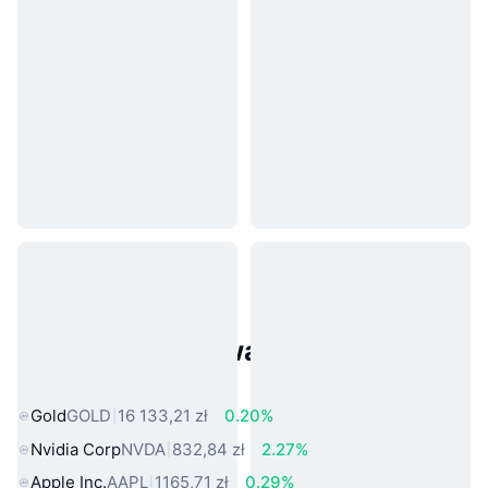
Popularne aktywa ze świata
rzeczywistego
Gold
GOLD
16 133,21 zł
0.20%
Nvidia Corp
NVDA
832,84 zł
2.27%
Apple Inc.
AAPL
1165,71 zł
0.29%