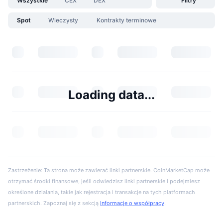
Wszystkie
CEX
DEX
Filtry
Spot
Wieczysty
Kontrakty terminowe
Loading data...
Zastrzeżenie: Ta strona może zawierać linki partnerskie. CoinMarketCap może
otrzymać środki finansowe, jeśli odwiedzisz linki partnerskie i podejmiesz
określone działania, takie jak rejestracja i transakcje na tych platformach
partnerskich. Zapoznaj się z sekcją
Informacje o współpracy
.