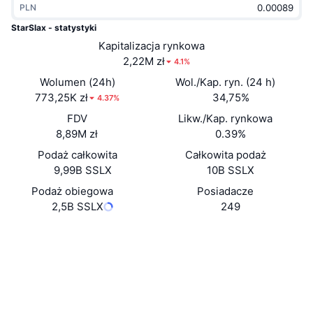
PLN
Popularne
Krypto ETF
Baza wiedzy
CMC MCP
StarSlax - statystyki
Nowy
Kapitalizacja rynkowa
Fundusze ETF na Bitcoin
x402
Aktualności
2,22M zł
4.1%
Krypto
Fundusze ETF na Eter
Wolumen (24h)
Wol./Kap. ryn. (24 h)
Academy
773,25K zł
34,75%
4.37%
Polityka
FDV
Likw./Kap. rynkowa
Analiza techniczna
Badania
8,89M zł
0.39%
Sporty
Podaż całkowita
Całkowita podaż
RSI
Filmy
9,99B SSLX
10B SSLX
Finanse
MACD
Podaż obiegowa
Posiadacze
Słowniczek
2,5B SSLX
249
Technologia
Strona internetowa
Website
Instrumenty pochodne
Kampanie
NFT
Media społ.
Przegląd
Airdropy
Ogólne statystyki NFT
0xced4...920dcf
Kontrakty
Likwidacje
Nagrody w postaci diamentów