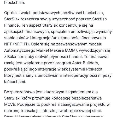
blockchain.
Oprócz swoich podstawowych możliwości blockchain,
StarSlax rozszerza swoją użyteczność poprzez Starfish
Finance. Ten aspekt StarSlax koncentruje się na
aplikacjach finansowych, specjalnie umożliwiając wymiany
stablecoinów i integrację funkcjonalności finansowania
NFT (NFT-Fi). Opiera się na zaawansowanym modelu
Automatycznego Market Makera (AMM), wywodzącym się
z Balancera, aby ułatwić płynność i handel. To finansowe
ramię jest wspierane przez program Astar Builders,
podkreślając jego integrację w ekosystemie Polkadot,
który jest znany z umożliwiania interoperacyjności między
łańcuchami.
Bezpieczeństwo jest kluczowym zagadnieniem dla
StarSlax, który przyjmuje koncepcję bezpieczeństwa
MOVE. Podejście to podkreśla zaangażowanie projektu w
ochronę transakcji i interakcji w obrębie swojej sieci.
Rozwój i strategiczny kierunek StarSlax są kierowane