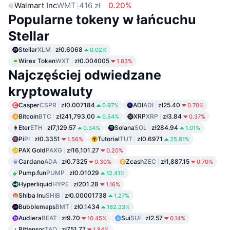
Walmart Inc
WMT
416 zł
0.20%
Popularne tokeny w łańcuchu
Stellar
Stellar
XLM
zł0.6068
0.02%
Wirex Token
WXT
zł0.004005
1.83%
Najczęściej odwiedzane
kryptowaluty
Casper
CSPR
zł0.007184
ADI
ADI
zł25.40
0.97%
0.70%
Bitcoin
BTC
zł241,793.00
XRP
XRP
zł3.84
0.54%
0.37%
Eter
ETH
zł7,129.57
Solana
SOL
zł284.94
0.34%
1.01%
Pi
PI
zł0.3351
Tutorial
TUT
zł0.6971
1.56%
25.81%
PAX Gold
PAXG
zł16,101.27
0.20%
Cardano
ADA
zł0.7325
Zcash
ZEC
zł1,887.15
0.30%
0.70%
Pump.fun
PUMP
zł0.01029
12.41%
Hyperliquid
HYPE
zł201.28
1.16%
Shiba Inu
SHIB
zł0.00001738
1.27%
Bubblemaps
BMT
zł0.1434
162.33%
Audiera
BEAT
zł9.70
Sui
SUI
zł2.57
10.45%
0.14%
Bittensor
TAO
zł751.77
1.84%