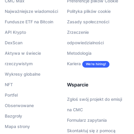
CMC Max
Preferencje plików Cookie
Najważniejsze wiadomości
Polityka plików cookie
Fundusze ETF na Bitcoin
Zasady społeczności
API Krypto
Zrzeczenie
DexScan
odpowiedzialności
Aktywa w świecie
Metodologia
rzeczywistym
Kariera
We’re hiring!
Wykresy globalne
Wsparcie
NFT
Portfel
Zgłoś swój projekt do emisji
Obserwowane
na CMC
Bazgroły
Formularz zapytania
Mapa strony
Skontaktuj się z pomocą