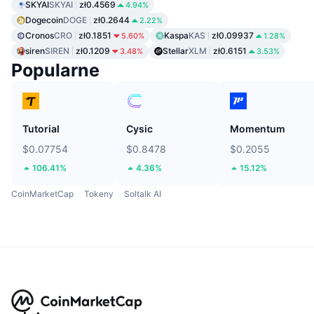
SKYAI
SKYAI
zł0.4569
4.94%
Dogecoin
DOGE
zł0.2644
2.22%
Cronos
CRO
zł0.1851
Kaspa
KAS
zł0.09937
5.60%
1.28%
siren
SIREN
zł0.1209
Stellar
XLM
zł0.6151
3.48%
3.53%
Popularne
Tutorial
Cysic
Momentum
$0.07754
$0.8478
$0.2055
106.41%
4.36%
15.12%
CoinMarketCap
Tokeny
Soltalk AI