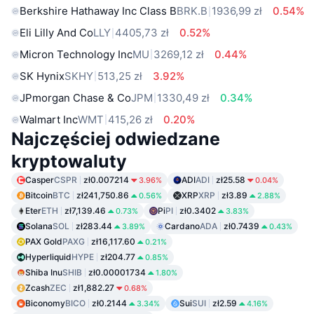
Berkshire Hathaway Inc Class B
BRK.B
1936,99 zł
0.54%
Eli Lilly And Co
LLY
4405,73 zł
0.52%
Micron Technology Inc
MU
3269,12 zł
0.44%
SK Hynix
SKHY
513,25 zł
3.92%
JPmorgan Chase & Co
JPM
1330,49 zł
0.34%
Walmart Inc
WMT
415,26 zł
0.20%
Najczęściej odwiedzane
kryptowaluty
Casper
CSPR
zł0.007214
ADI
ADI
zł25.58
3.96%
0.04%
Bitcoin
BTC
zł241,750.86
XRP
XRP
zł3.89
0.56%
2.88%
Eter
ETH
zł7,139.46
Pi
PI
zł0.3402
0.73%
3.83%
Solana
SOL
zł283.44
Cardano
ADA
zł0.7439
3.89%
0.43%
PAX Gold
PAXG
zł16,117.60
0.21%
Hyperliquid
HYPE
zł204.77
0.85%
Shiba Inu
SHIB
zł0.00001734
1.80%
Zcash
ZEC
zł1,882.27
0.68%
Biconomy
BICO
zł0.2144
Sui
SUI
zł2.59
3.34%
4.16%