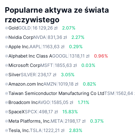
Popularne aktywa ze świata
rzeczywistego
Gold
GOLD
16 129,26 zł
2.07%
Nvidia Corp
NVDA
831,36 zł
2.27%
Apple Inc.
AAPL
1163,63 zł
0.29%
Alphabet Inc Class A
GOOGL
1318,11 zł
0.96%
Microsoft Corp
MSFT
1855,63 zł
0.03%
Silver
SILVER
236,17 zł
3.05%
Amazon.com Inc
AMZN
1019,18 zł
0.82%
Taiwan Semiconductor Manufacturing Co Ltd
TSM
1562,64 
Broadcom Inc
AVGO
1585,05 zł
1.71%
SpaceX
SPCX
498,17 zł
15.83%
Meta Platforms, Inc.
META
2198,17 zł
0.37%
Tesla, Inc.
TSLA
1222,21 zł
2.83%