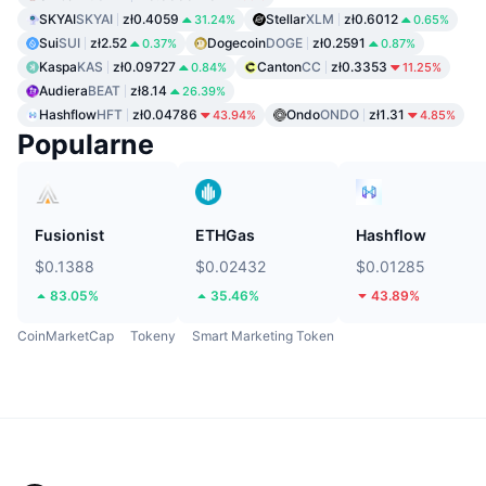
SKYAI
SKYAI
zł0.4059
Stellar
XLM
zł0.6012
31.24%
0.65%
Sui
SUI
zł2.52
Dogecoin
DOGE
zł0.2591
0.37%
0.87%
Kaspa
KAS
zł0.09727
Canton
CC
zł0.3353
0.84%
11.25%
Audiera
BEAT
zł8.14
26.39%
Hashflow
HFT
zł0.04786
Ondo
ONDO
zł1.31
43.94%
4.85%
Popularne
Fusionist
ETHGas
Hashflow
$0.1388
$0.02432
$0.01285
83.05%
35.46%
43.89%
CoinMarketCap
Tokeny
Smart Marketing Token