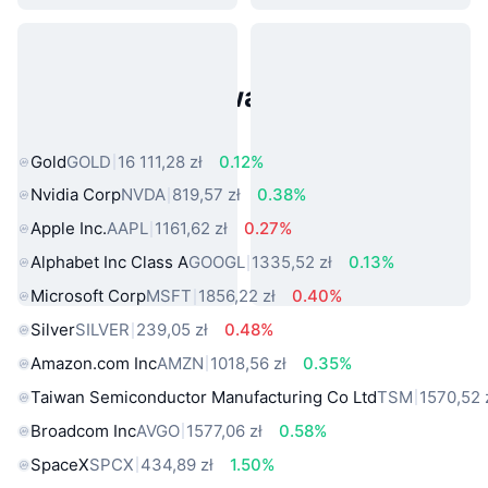
Popularne aktywa ze świata
rzeczywistego
Gold
GOLD
16 111,28 zł
0.12%
Nvidia Corp
NVDA
819,57 zł
0.38%
Apple Inc.
AAPL
1161,62 zł
0.27%
Alphabet Inc Class A
GOOGL
1335,52 zł
0.13%
Microsoft Corp
MSFT
1856,22 zł
0.40%
Silver
SILVER
239,05 zł
0.48%
Amazon.com Inc
AMZN
1018,56 zł
0.35%
Taiwan Semiconductor Manufacturing Co Ltd
TSM
1570,52 
Broadcom Inc
AVGO
1577,06 zł
0.58%
SpaceX
SPCX
434,89 zł
1.50%