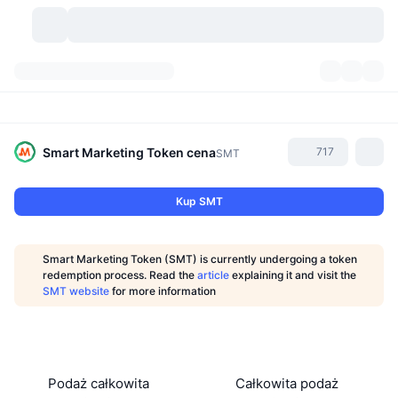
Kryptowaluty
Pulpity
Kryptowaluty
DexScan
Rynki
Ranking
Smart Marketing Token
cena
717
SMT
Sygnały
Giełdy
Kategorie
New
Przegląd rynku
Kup SMT
Popularne
Społeczność
Migawki historyczne
Rynek Spot
Scentralizowane giełdy
Smart Marketing Token (SMT) is currently undergoing a token
Nowy
Feed
API
Odblokowania tokenów
Liczba kryptowalut
redemption process. Read the
article
explaining it and visit the
Spot
SMT website
for more information
Zyskujące
Tematy
Yields
Produkty
Bitcoin Skarbce
Instrumenty pochodne
API
Eksplorator memów
Na żywo
Aktywa w świecie rzeczywistym
BNB Skarbce
Produkty
API Krypto
Zdecentralizowane giełdy
Podaż całkowita
Całkowita podaż