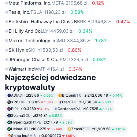
Meta Platforms, Inc.
META
2196,68 zł
0.12%
Tesla, Inc.
TSLA
1198,23 zł
0.58%
Berkshire Hathaway Inc Class B
BRK.B
1946,8 zł
0.47%
Eli Lilly And Co
LLY
4459,03 zł
0.34%
Micron Technology Inc
MU
3344,86 zł
1.78%
SK Hynix
SKHY
530,53 zł
0.86%
JPmorgan Chase & Co
JPM
1329,5 zł
0.08%
Walmart Inc
WMT
416,4 zł
0.34%
Najczęściej odwiedzane
kryptowaluty
ADI
ADI
zł25.66
Bitcoin
BTC
zł242,036.49
0.05%
0.74%
XRP
XRP
zł3.86
Eter
ETH
zł7,138.36
1.08%
0.86%
Pi
PI
zł0.3259
Cardano
ADA
zł0.7525
4.11%
6.57%
Solana
SOL
zł274.31
0.52%
Hyperliquid
HYPE
zł211.79
2.59%
Heima
HEI
zł0.8275
Zcash
ZEC
zł1,908.58
35.44%
3.85%
Shiba Inu
SHIB
zł0.0000173
1.65%