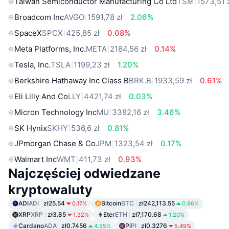
Taiwan Semiconductor Manufacturing Co Ltd
TSM
1573,51 
Broadcom Inc
AVGO
1591,78 zł
2.06%
SpaceX
SPCX
425,85 zł
0.08%
Meta Platforms, Inc.
META
2184,56 zł
0.14%
Tesla, Inc.
TSLA
1199,23 zł
1.20%
Berkshire Hathaway Inc Class B
BRK.B
1933,59 zł
0.61%
Eli Lilly And Co
LLY
4421,74 zł
0.03%
Micron Technology Inc
MU
3382,16 zł
3.46%
SK Hynix
SKHY
536,6 zł
0.81%
JPmorgan Chase & Co
JPM
1323,54 zł
0.17%
Walmart Inc
WMT
411,73 zł
0.93%
Najczęściej odwiedzane
kryptowaluty
ADI
ADI
zł25.54
Bitcoin
BTC
zł242,113.55
0.17%
0.86%
XRP
XRP
zł3.85
Eter
ETH
zł7,170.68
1.32%
1.20%
Cardano
ADA
zł0.7456
Pi
PI
zł0.3276
4.55%
5.49%