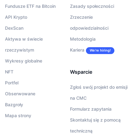
Fundusze ETF na Bitcoin
Zasady społeczności
API Krypto
Zrzeczenie
DexScan
odpowiedzialności
Aktywa w świecie
Metodologia
rzeczywistym
Kariera
We’re hiring!
Wykresy globalne
Wsparcie
NFT
Portfel
Zgłoś swój projekt do emisji
Obserwowane
na CMC
Bazgroły
Formularz zapytania
Mapa strony
Skontaktuj się z pomocą
techniczną