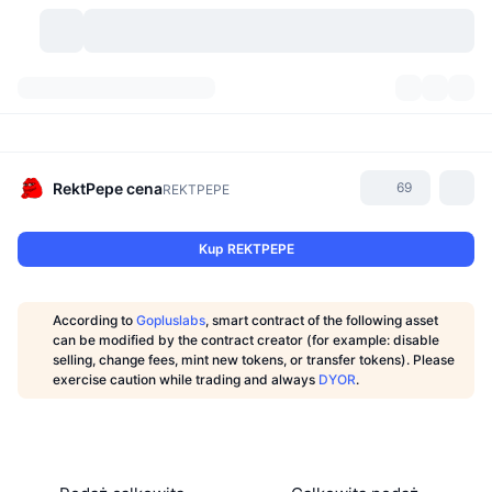
Kryptowaluty
Pulpity
Kryptowaluty
DexScan
Rynki
Ranking
RektPepe
cena
69
REKTPEPE
Sygnały
Giełdy
Kategorie
New
Przegląd rynku
Kup REKTPEPE
Popularne
Społeczność
Migawki historyczne
Rynek Spot
Scentralizowane giełdy
According to
Gopluslabs
, smart contract of the following asset
Nowy
Feed
API
Odblokowania tokenów
Liczba kryptowalut
can be modified by the contract creator (for example: disable
Spot
selling, change fees, mint new tokens, or transfer tokens). Please
exercise caution while trading and always
DYOR
.
Zyskujące
Tematy
Yields
Produkty
Bitcoin Skarbce
Instrumenty pochodne
API
Eksplorator memów
Na żywo
Aktywa w świecie rzeczywistym
BNB Skarbce
Produkty
API Krypto
Zdecentralizowane giełdy