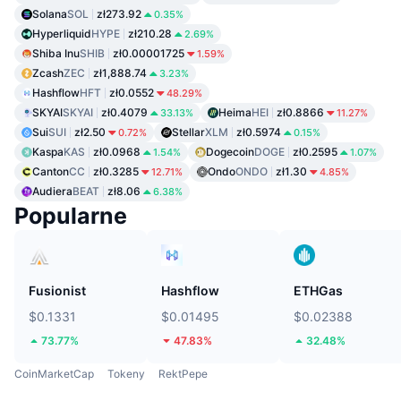
Solana
SOL
zł273.92
0.35%
Hyperliquid
HYPE
zł210.28
2.69%
Shiba Inu
SHIB
zł0.00001725
1.59%
Zcash
ZEC
zł1,888.74
3.23%
Hashflow
HFT
zł0.0552
48.29%
SKYAI
SKYAI
zł0.4079
Heima
HEI
zł0.8866
33.13%
11.27%
Sui
SUI
zł2.50
Stellar
XLM
zł0.5974
0.72%
0.15%
Kaspa
KAS
zł0.0968
Dogecoin
DOGE
zł0.2595
1.54%
1.07%
Canton
CC
zł0.3285
Ondo
ONDO
zł1.30
12.71%
4.85%
Audiera
BEAT
zł8.06
6.38%
Popularne
Fusionist
Hashflow
ETHGas
$0.1331
$0.01495
$0.02388
73.77%
47.83%
32.48%
CoinMarketCap
Tokeny
RektPepe