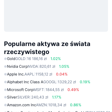
Popularne aktywa ze świata
rzeczywistego
Gold
GOLD
16 186,16 zł
1.02%
Nvidia Corp
NVDA
820,61 zł
1.05%
Apple Inc.
AAPL
1158,12 zł
0.04%
Alphabet Inc Class A
GOOGL
1329,22 zł
0.19%
Microsoft Corp
MSFT
1844,55 zł
0.49%
Silver
SILVER
240,43 zł
1.17%
Amazon.com Inc
AMZN
1018,34 zł
0.86%