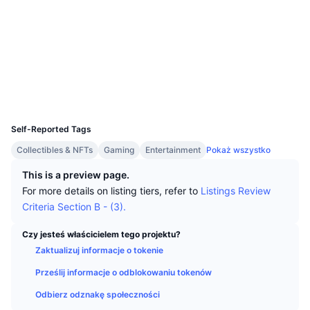
Najlepsi Traderzy
Artykuły
Wpływy/odpływy na giełdy
DEX API
Przelicznik
Tabele liderów
Spot
Media społ.
Sentyment
Biznes
Newsletter
Wskaźniki
Popularne
Instrumenty pochodne
Kontrakty
0x3a3A...B900B3
Explorer
bscscan.com
Cennik
CMC Launch
Nadchodzące
Indeks strachu i chciwości.
Wallets
UCID
Zasoby
CMC Labs
20880
Ostatnio dodane
Indeks sezonu Altcoinów
Self-Reported Tags
CMC Max
Wzrosty i spadki
Wskaźniki cyklu rynkowego
Collectibles & NFTs
Gaming
Entertainment
Pokaż wszystko
Dokumentacja
Najważniejsze wiadomości
This is a preview page.
Najczęściej wyświetlane
Dominacja Bitcoina
Często zadawane pytania
For more details on listing tiers, refer to
Listings Review
Bot Telegramu
Criteria Section B - (3).
Nastawienie społeczności
CoinMarketCap 20 Index
Integracje AI
Czy jesteś właścicielem tego projektu?
Reklama
Ranking łańcuchów
CoinMarketCap 100 Index
Zaktualizuj informacje o tokenie
CMC Hub Agentów
Prześlij informacje o odblokowaniu tokenów
Rynki predykcyjne
Przepływy ETF
Widżety na stronę
Odbierz odznakę społeczności
Rynek Umiejętności