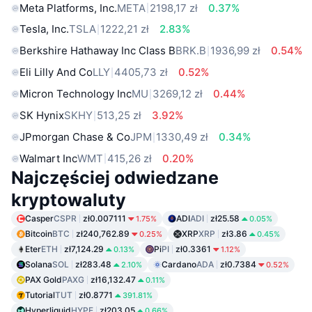
Meta Platforms, Inc.
META
2198,17 zł
0.37%
Tesla, Inc.
TSLA
1222,21 zł
2.83%
Berkshire Hathaway Inc Class B
BRK.B
1936,99 zł
0.54%
Eli Lilly And Co
LLY
4405,73 zł
0.52%
Micron Technology Inc
MU
3269,12 zł
0.44%
SK Hynix
SKHY
513,25 zł
3.92%
JPmorgan Chase & Co
JPM
1330,49 zł
0.34%
Walmart Inc
WMT
415,26 zł
0.20%
Najczęściej odwiedzane
kryptowaluty
Casper
CSPR
zł0.007111
ADI
ADI
zł25.58
1.75%
0.05%
Bitcoin
BTC
zł240,762.89
XRP
XRP
zł3.86
0.25%
0.45%
Eter
ETH
zł7,124.29
Pi
PI
zł0.3361
0.13%
1.12%
Solana
SOL
zł283.48
Cardano
ADA
zł0.7384
2.10%
0.52%
PAX Gold
PAXG
zł16,132.47
0.11%
Tutorial
TUT
zł0.8771
391.81%
Hyperliquid
HYPE
zł203.05
0.66%