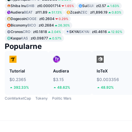
Shiba Inu
SHIB
zł0.00001714
Sui
SUI
zł2.57
1.65%
1.63%
Audiera
BEAT
zł11.89
Zcash
ZEC
zł1,896.19
51.13%
0.83%
Dogecoin
DOGE
zł0.2604
0.29%
Biconomy
BICO
zł0.2684
26.30%
Cronos
CRO
zł0.1818
SKYAI
SKYAI
zł0.4616
2.04%
12.92%
Kaspa
KAS
zł0.09877
0.57%
Popularne
Tutorial
Audiera
IoTeX
$0.2365
$3.15
$0.003356
392.33%
48.62%
48.92%
CoinMarketCap
Tokeny
Politic Wars