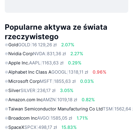
Popularne aktywa ze świata
rzeczywistego
Gold
GOLD
16 129,26 zł
2.07%
Nvidia Corp
NVDA
831,36 zł
2.27%
Apple Inc.
AAPL
1163,63 zł
0.29%
Alphabet Inc Class A
GOOGL
1318,11 zł
0.96%
Microsoft Corp
MSFT
1855,63 zł
0.03%
Silver
SILVER
236,17 zł
3.05%
Amazon.com Inc
AMZN
1019,18 zł
0.82%
Taiwan Semiconductor Manufacturing Co Ltd
TSM
1562,64 
Broadcom Inc
AVGO
1585,05 zł
1.71%
SpaceX
SPCX
498,17 zł
15.83%