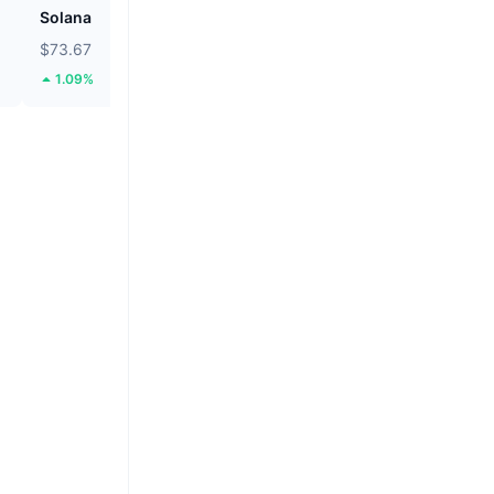
Solana
Biconomy
$73.67
$0.05274
1.09%
33.02%