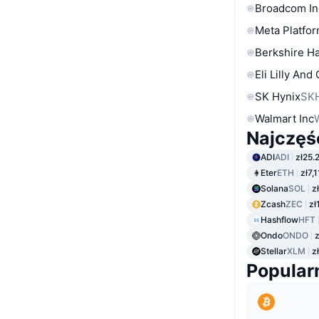
Broadcom In
Meta Platfor
Berkshire Ha
Eli Lilly And
SK Hynix
SK
Walmart Inc
Najczęś
ADI
ADI
zł25.
Eter
ETH
zł7,
Solana
SOL
z
Zcash
ZEC
zł
Hashflow
HFT
Ondo
ONDO
z
Stellar
XLM
z
Popular