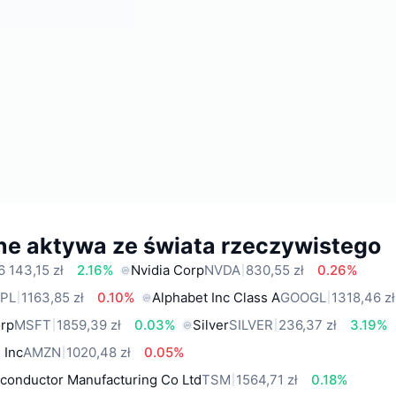
ne aktywa ze świata rzeczywistego
6 143,15 zł
2.16%
Nvidia Corp
NVDA
830,55 zł
0.26%
PL
1163,85 zł
0.10%
Alphabet Inc Class A
GOOGL
1318,46 zł
orp
MSFT
1859,39 zł
0.03%
Silver
SILVER
236,37 zł
3.19%
 Inc
AMZN
1020,48 zł
0.05%
conductor Manufacturing Co Ltd
TSM
1564,71 zł
0.18%