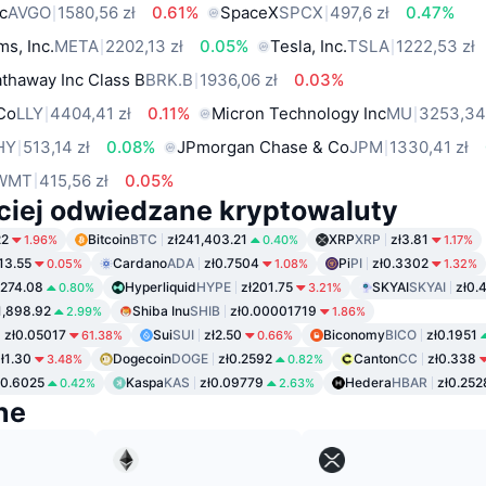
c
AVGO
1580,56 zł
0.61%
SpaceX
SPCX
497,6 zł
0.47%
ms, Inc.
META
2202,13 zł
0.05%
Tesla, Inc.
TSLA
1222,53 zł
thaway Inc Class B
BRK.B
1936,06 zł
0.03%
 Co
LLY
4404,41 zł
0.11%
Micron Technology Inc
MU
3253,34
HY
513,14 zł
0.08%
JPmorgan Chase & Co
JPM
1330,41 zł
WMT
415,56 zł
0.05%
ciej odwiedzane kryptowaluty
22
Bitcoin
BTC
zł241,403.21
XRP
XRP
zł3.81
1.96%
0.40%
1.17%
113.55
Cardano
ADA
zł0.7504
Pi
PI
zł0.3302
0.05%
1.08%
1.32%
ł274.08
Hyperliquid
HYPE
zł201.75
SKYAI
SKYAI
zł0.
0.80%
3.21%
1,898.92
Shiba Inu
SHIB
zł0.00001719
2.99%
1.86%
zł0.05017
Sui
SUI
zł2.50
Biconomy
BICO
zł0.1951
61.38%
0.66%
ł1.30
Dogecoin
DOGE
zł0.2592
Canton
CC
zł0.338
3.48%
0.82%
ł0.6025
Kaspa
KAS
zł0.09779
Hedera
HBAR
zł0.252
0.42%
2.63%
ne