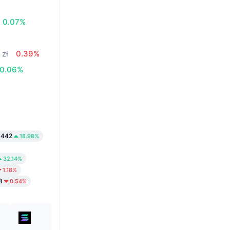
0.07%
 zł
0.39%
0.06%
4442
18.98%
32.14%
1.18%
8
0.54%