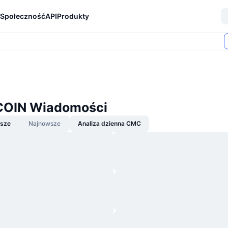
Społeczność
API
Produkty
OIN Wiadomości
jsze
Najnowsze
Analiza dzienna CMC