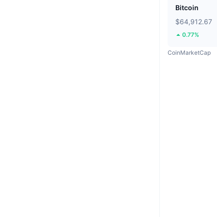
Bitcoin
$64,912.67
0.77%
CoinMarketCap