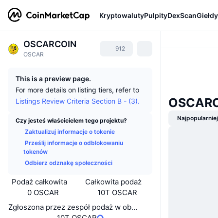
Kryptowaluty
Pulpity
DexScan
Giełdy
OSCARCOIN
912
OSCAR
This is a preview page.
For more details on listing tiers, refer to
OSCARC
Listings Review Criteria Section B - (3).
Najpopularnie
Czy jesteś właścicielem tego projektu?
Zaktualizuj informacje o tokenie
Prześlij informacje o odblokowaniu
tokenów
Odbierz odznakę społeczności
Podaż całkowita
Całkowita podaż
0 OSCAR
10T OSCAR
Zgłoszona przez zespół podaż w obiegu
10T OSCAR