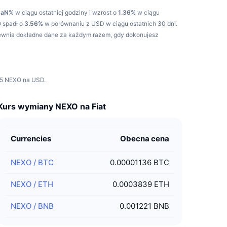
NaN%
w ciągu ostatniej godziny i wzrost o
1.36%
w ciągu
 spadł o
3.56%
w porównaniu z USD w ciągu ostatnich 30 dni.
pewnia dokładne dane za każdym razem, gdy dokonujesz
 5 NEXO na USD.
Kurs wymiany NEXO na Fiat
Currencies
Obecna cena
NEXO
/
BTC
0.00001136 BTC
NEXO
/
ETH
0.0003839 ETH
NEXO
/
BNB
0.001221 BNB