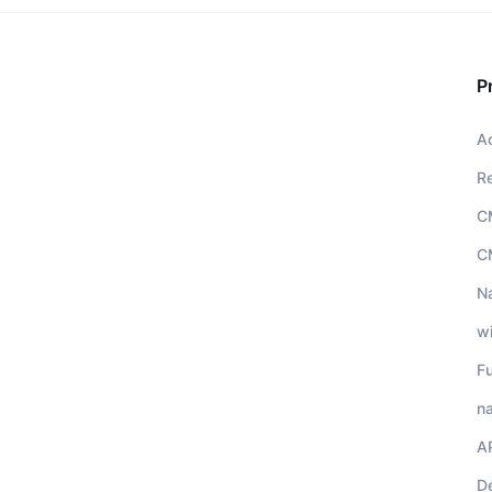
P
A
R
C
C
N
w
F
na
A
D