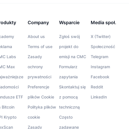
rodukty
Company
Wsparcie
Media społ.
cademy
About us
Zgłoś swój
X (Twitter)
eklama
Terms of use
projekt do
Społeczność
MC Labs
Zasady
emisji na CMC
Telegram
MC Max
ochrony
Formularz
Instagram
ajważniejsze
prywatności
zapytania
Facebook
iadomości
Preferencje
Skontaktuj się
Reddit
undusze ETF
plików Cookie
z pomocą
LinkedIn
 Bitcoin
Polityka plików
techniczną
PI Krypto
cookie
Często
exScan
Zasady
zadawane