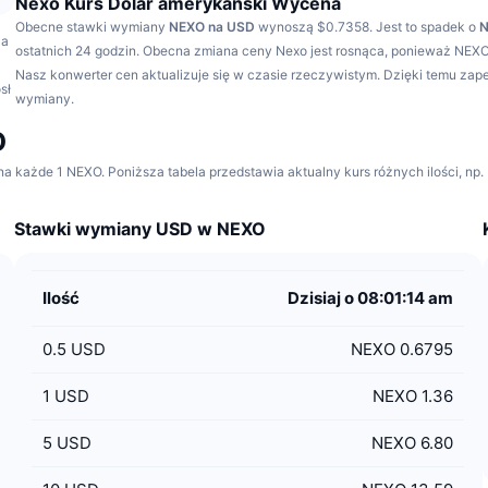
Nexo Kurs Dolar amerykański Wycena
Obecne stawki wymiany
NEXO na USD
wynoszą $0.7358.
Jest to spadek o
la
ostatnich 24 godzin.
Obecna zmiana ceny Nexo jest rosnąca, ponieważ NEXO
Nasz konwerter cen aktualizuje się w czasie rzeczywistym. Dzięki temu za
sł
wymiany.
D
każde 1 NEXO. Poniższa tabela przedstawia aktualny kurs różnych ilości, np.
Stawki wymiany USD w NEXO
Ilość
Dzisiaj o 08:01:14 am
0.5
USD
NEXO 0.6795
1
USD
NEXO 1.36
5
USD
NEXO 6.80