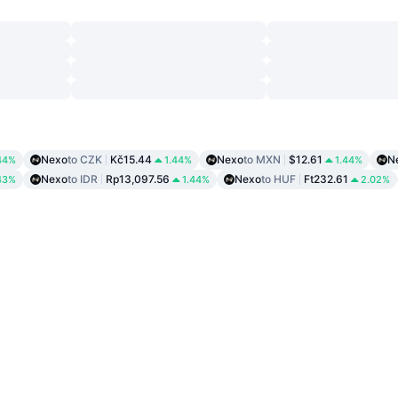
Nexo
to CZK
Kč15.44
Nexo
to MXN
$12.61
N
44%
1.44%
1.44%
Nexo
to IDR
Rp13,097.56
Nexo
to HUF
Ft232.61
43%
1.44%
2.02%