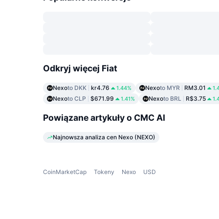
Odkryj więcej Fiat
Nexo
to DKK
kr4.76
Nexo
to MYR
RM3.01
1.44%
1.
Nexo
to CLP
$671.99
Nexo
to BRL
R$3.75
1.41%
1.
Powiązane artykuły o CMC AI
Najnowsza analiza cen Nexo (NEXO)
CoinMarketCap
Tokeny
Nexo
USD