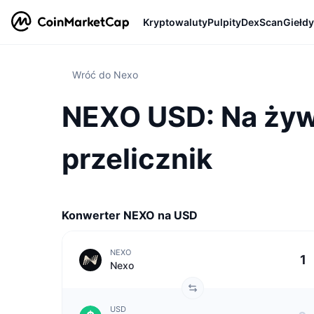
Kryptowaluty
Pulpity
DexScan
Giełdy
Wróć do Nexo
NEXO USD: Na żyw
przelicznik
Konwerter NEXO na USD
NEXO
Nexo
USD