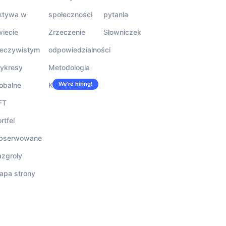
ktywa w
społeczności
pytania
wiecie
Zrzeczenie
Słowniczek
zeczywistym
odpowiedzialności
ykresy
Metodologia
We’re hiring!
obalne
Kariera
FT
rtfel
bserwowane
azgroły
apa strony