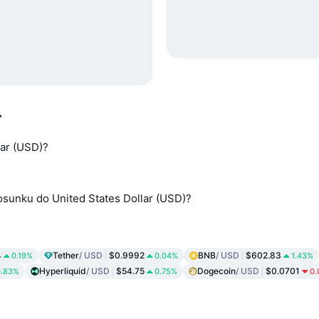
r
lar (USD)?
osunku do United States Dollar (USD)?
4
Tether
/ USD
$0.9992
BNB
/ USD
$602.83
0.19%
0.04%
1.43%
Hyperliquid
/ USD
$54.75
Dogecoin
/ USD
$0.0701
0.83%
0.75%
0