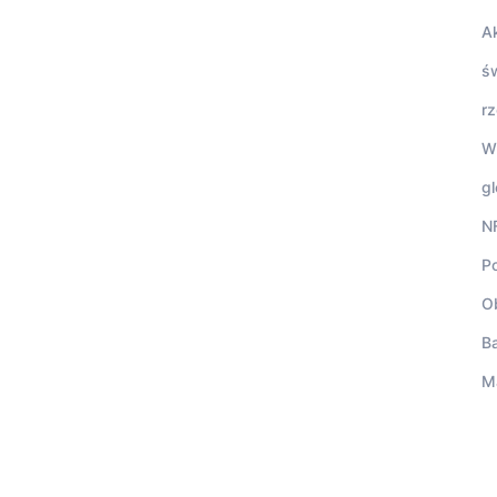
A
ś
r
W
gl
N
Po
O
B
M