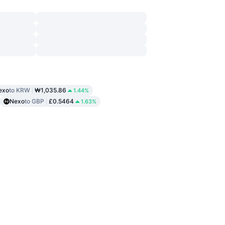
exo
to KRW
₩1,035.86
1.44%
Nexo
to GBP
£0.5464
1.63%