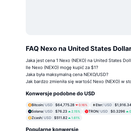
FAQ Nexo na United States Dolla
Jaka jest cena 1 Nexo (NEXO) na United States Dol
Ile Nexo (NEXO) mogę kupić za $1?
Jaka była maksymalną cena NEXO/USD?
Jak bardzo zmieniła się wartość Nexo (NEXO) w st
Konwersje podobne do USD
Bitcoin
/ USD
$64,775.28
Eter
/ USD
$1,916.3
0.16%
Solana
/ USD
$76.23
TRON
/ USD
$0.3296
2.15%
Zcash
/ USD
$511.82
1.61%
Popularne konwersje