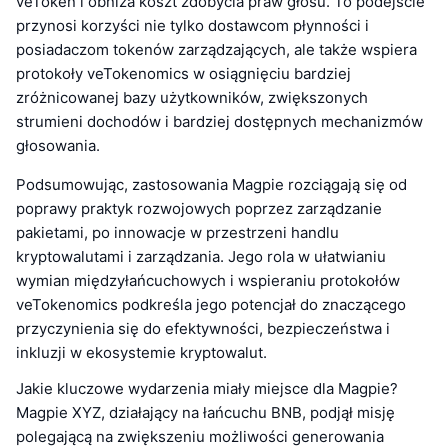
veToken i obniża koszt zdobycia praw głosu. To podejście
przynosi korzyści nie tylko dostawcom płynności i
posiadaczom tokenów zarządzających, ale także wspiera
protokoły veTokenomics w osiągnięciu bardziej
zróżnicowanej bazy użytkowników, zwiększonych
strumieni dochodów i bardziej dostępnych mechanizmów
głosowania.
Podsumowując, zastosowania Magpie rozciągają się od
poprawy praktyk rozwojowych poprzez zarządzanie
pakietami, po innowacje w przestrzeni handlu
kryptowalutami i zarządzania. Jego rola w ułatwianiu
wymian międzyłańcuchowych i wspieraniu protokołów
veTokenomics podkreśla jego potencjał do znaczącego
przyczynienia się do efektywności, bezpieczeństwa i
inkluzji w ekosystemie kryptowalut.
Jakie kluczowe wydarzenia miały miejsce dla Magpie?
Magpie XYZ, działający na łańcuchu BNB, podjął misję
polegającą na zwiększeniu możliwości generowania