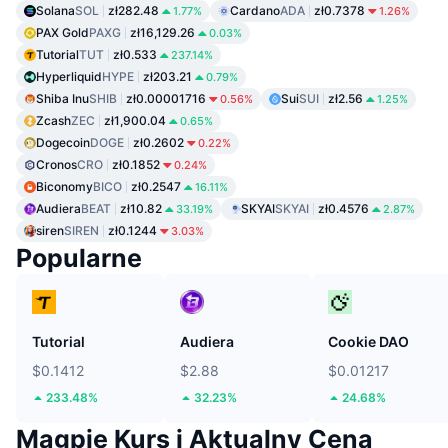
Solana
SOL
zł282.48
Cardano
ADA
zł0.7378
1.77%
1.26%
PAX Gold
PAXG
zł16,129.26
0.03%
Tutorial
TUT
zł0.533
237.14%
Hyperliquid
HYPE
zł203.21
0.79%
Shiba Inu
SHIB
zł0.00001716
Sui
SUI
zł2.56
0.56%
1.25%
Zcash
ZEC
zł1,900.04
0.65%
Dogecoin
DOGE
zł0.2602
0.22%
Cronos
CRO
zł0.1852
0.24%
Biconomy
BICO
zł0.2547
16.11%
Audiera
BEAT
zł10.82
SKYAI
SKYAI
zł0.4576
33.19%
2.87%
siren
SIREN
zł0.1244
3.03%
Popularne
Tutorial
Audiera
Cookie DAO
$0.1412
$2.88
$0.01217
233.48%
32.23%
24.68%
Magpie Kurs i Aktualny Cena