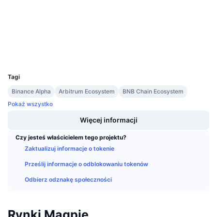
Kontrakty
Nadchodzące wyprzedaże
Stopy finansowania
Ucz się i zarabiaj
3.9
Ocena (CertiK)
Explorer
bscscan.com
Kalendarze
Wallets
UCID
22391
Kalendarz ICO
Tagi
Binance Alpha
Arbitrum Ecosystem
BNB Chain Ecosystem
Kalendarz wydarzeń
Pokaż wszystko
Więcej informacji
Czy jesteś właścicielem tego projektu?
Zaktualizuj informacje o tokenie
Prześlij informacje o odblokowaniu tokenów
Odbierz odznakę społeczności
Rynki Magpie