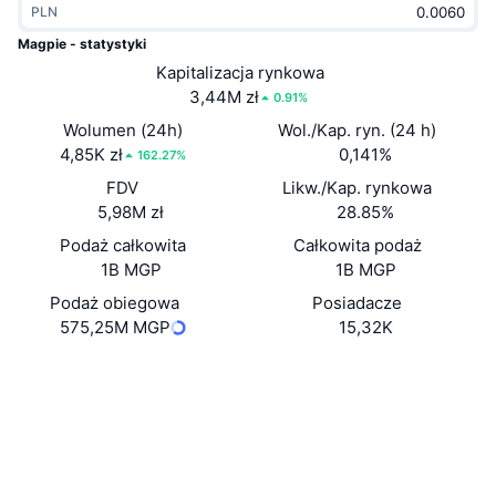
PLN
Popularne
Krypto ETF
Baza wiedzy
CMC MCP
Magpie - statystyki
Nowy
Kapitalizacja rynkowa
Fundusze ETF na Bitcoin
x402
Aktualności
3,44M zł
0.91%
Krypto
Fundusze ETF na Eter
Wolumen (24h)
Wol./Kap. ryn. (24 h)
Academy
4,85K zł
0,141%
162.27%
Polityka
FDV
Likw./Kap. rynkowa
Analiza techniczna
Badania
5,98M zł
28.85%
Sporty
Podaż całkowita
Całkowita podaż
RSI
Filmy
1B MGP
1B MGP
Finanse
MACD
Podaż obiegowa
Posiadacze
Słowniczek
575,25M MGP
15,32K
Technologia
Website
Whitepaper
Instrumenty pochodne
Kampanie
Strona internetowa
NFT
Przegląd
Airdropy
Media społ.
Ogólne statystyki NFT
Likwidacje
Nagrody w postaci diamentów
0xD067...3b45fa