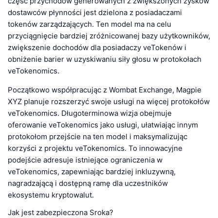
część przychodów generowanych z zwiększonych zysków
dostawców płynności jest dzielona z posiadaczami
tokenów zarządzających. Ten model ma na celu
przyciągnięcie bardziej zróżnicowanej bazy użytkowników,
zwiększenie dochodów dla posiadaczy veTokenów i
obniżenie barier w uzyskiwaniu siły głosu w protokołach
veTokenomics.
Początkowo współpracując z Wombat Exchange, Magpie
XYZ planuje rozszerzyć swoje usługi na więcej protokołów
veTokenomics. Długoterminowa wizja obejmuje
oferowanie veTokenomics jako usługi, ułatwiając innym
protokołom przejście na ten model i maksymalizując
korzyści z projektu veTokenomics. To innowacyjne
podejście adresuje istniejące ograniczenia w
veTokenomics, zapewniając bardziej inkluzywną,
nagradzającą i dostępną ramę dla uczestników
ekosystemu kryptowalut.
Jak jest zabezpieczona Sroka?