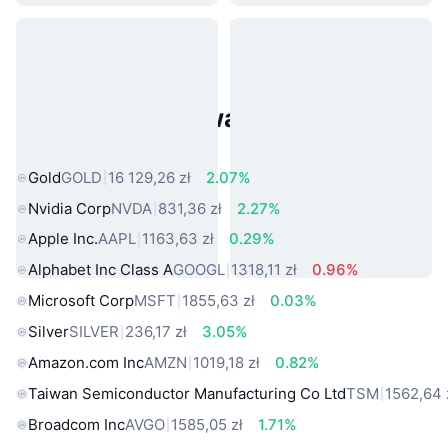
Popularne aktywa ze świata
rzeczywistego
Gold
GOLD
16 129,26 zł
2.07%
Nvidia Corp
NVDA
831,36 zł
2.27%
Apple Inc.
AAPL
1163,63 zł
0.29%
Alphabet Inc Class A
GOOGL
1318,11 zł
0.96%
Microsoft Corp
MSFT
1855,63 zł
0.03%
Silver
SILVER
236,17 zł
3.05%
Amazon.com Inc
AMZN
1019,18 zł
0.82%
Taiwan Semiconductor Manufacturing Co Ltd
TSM
1562,64 
Broadcom Inc
AVGO
1585,05 zł
1.71%