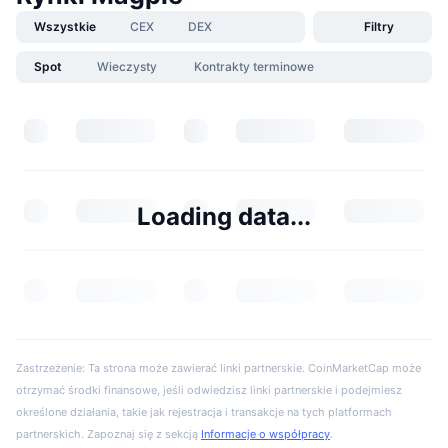
Wszystkie
CEX
DEX
Filtry
Spot
Wieczysty
Kontrakty terminowe
Loading data...
Zastrzeżenie: Ta strona może zawierać linki partnerskie. CoinMarketCap może
otrzymać środki finansowe, jeśli odwiedzisz linki partnerskie i podejmiesz
określone działania, takie jak rejestracja i transakcje na tych platformach
partnerskich. Zapoznaj się z sekcją
Informacje o współpracy
.