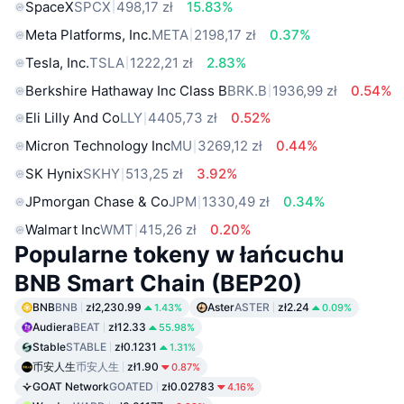
SpaceX
SPCX
498,17 zł
15.83%
Meta Platforms, Inc.
META
2198,17 zł
0.37%
Tesla, Inc.
TSLA
1222,21 zł
2.83%
Berkshire Hathaway Inc Class B
BRK.B
1936,99 zł
0.54%
Eli Lilly And Co
LLY
4405,73 zł
0.52%
Micron Technology Inc
MU
3269,12 zł
0.44%
SK Hynix
SKHY
513,25 zł
3.92%
JPmorgan Chase & Co
JPM
1330,49 zł
0.34%
Walmart Inc
WMT
415,26 zł
0.20%
Popularne tokeny w łańcuchu
BNB Smart Chain (BEP20)
BNB
BNB
zł2,230.99
Aster
ASTER
zł2.24
1.43%
0.09%
Audiera
BEAT
zł12.33
55.98%
Stable
STABLE
zł0.1231
1.31%
币安人生
币安人生
zł1.90
0.87%
GOAT Network
GOATED
zł0.02783
4.16%