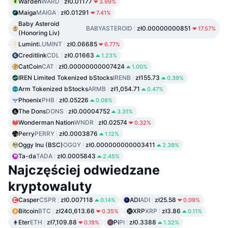
Warden
WARD
zł0.01177
3.99%
Maiga
MAIGA
zł0.01291
7.41%
Baby Asteroid
BABYASTEROID
zł0.00000000851
17.57%
(Honoring Liv)
Lumint
LUMINT
zł0.06685
6.77%
Creditlink
CDL
zł0.01663
1.23%
CatCoin
CAT
zł0.00000000007424
1.00%
IREN Limited Tokenized bStocks
IRENB
zł155.73
0.39%
Arm Tokenized bStocks
ARMB
zł1,054.71
0.47%
Phoenix
PHB
zł0.05226
0.08%
The Dons
DONS
zł0.00004752
3.31%
Wonderman Nation
WNDR
zł0.02574
0.32%
Perry
PERRY
zł0.0003876
1.12%
Oggy Inu (BSC)
OGGY
zł0.000000000003411
2.39%
Ta-da
TADA
zł0.0005843
2.45%
Najczęściej odwiedzane
kryptowaluty
Casper
CSPR
zł0.007118
ADI
ADI
zł25.58
0.14%
0.09%
Bitcoin
BTC
zł240,613.66
XRP
XRP
zł3.86
0.35%
0.11%
Eter
ETH
zł7,109.88
Pi
PI
zł0.3388
0.19%
1.32%