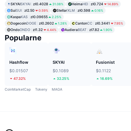
SKYAI
SKYAI
zł0.4028
Heima
HEI
zł0.724
31.08%
14.89%
Sui
SUI
zł2.50
Stellar
XLM
zł0.598
0.59%
0.16%
Kaspa
KAS
zł0.09655
2.25%
Dogecoin
DOGE
zł0.2602
Canton
CC
zł0.3441
1.28%
7.95%
Ondo
ONDO
zł1.32
Audiera
BEAT
zł7.82
4.44%
1.90%
Popularne
Hashflow
SKYAI
Fusionist
$0.01507
$0.1089
$0.1122
47.32%
32.25%
16.69%
CoinMarketCap
Tokeny
MAGA