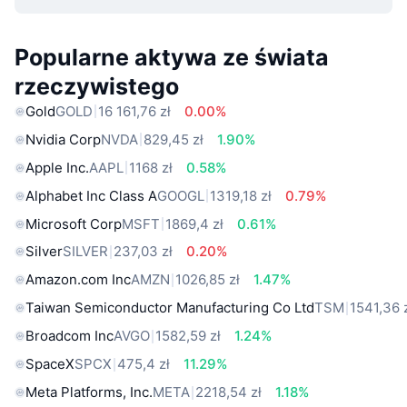
Popularne aktywa ze świata
rzeczywistego
Gold
GOLD
16 161,76 zł
0.00%
Nvidia Corp
NVDA
829,45 zł
1.90%
Apple Inc.
AAPL
1168 zł
0.58%
Alphabet Inc Class A
GOOGL
1319,18 zł
0.79%
Microsoft Corp
MSFT
1869,4 zł
0.61%
Silver
SILVER
237,03 zł
0.20%
Amazon.com Inc
AMZN
1026,85 zł
1.47%
Taiwan Semiconductor Manufacturing Co Ltd
TSM
1541,36 
Broadcom Inc
AVGO
1582,59 zł
1.24%
SpaceX
SPCX
475,4 zł
11.29%
Meta Platforms, Inc.
META
2218,54 zł
1.18%