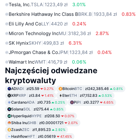
Tesla, Inc.
TSLA
1223,49 zł
3.01%
Berkshire Hathaway Inc Class B
BRK.B
1933,84 zł
0.83%
Eli Lilly And Co
LLY
4420 zł
0.24%
Micron Technology Inc
MU
3182,36 zł
2.87%
SK Hynix
SKHY
499,83 zł
6.31%
JPmorgan Chase & Co
JPM
1323,84 zł
0.04%
Walmart Inc
WMT
416,79 zł
0.06%
Najczęściej odwiedzane
kryptowaluty
ADI
ADI
zł25.59
Bitcoin
BTC
zł242,385.46
0.27%
0.81%
XRP
XRP
zł3.84
Eter
ETH
zł7,152.83
1.41%
0.53%
Cardano
ADA
zł0.735
Pi
PI
zł0.3277
0.25%
4.65%
Solana
SOL
zł275.44
0.85%
Hyperliquid
HYPE
zł208.50
0.07%
Shiba Inu
SHIB
zł0.00001721
2.07%
Zcash
ZEC
zł1,895.23
2.92%
Hashflow
HFT
zł0.05619
47.45%