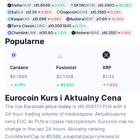
Stellar
XLM
zł0.6046
SKYAI
SKYAI
zł0.3403
0.43%
48.98%
Sui
SUI
zł2.53
Dogecoin
DOGE
zł0.2585
0.95%
0.29%
Kaspa
KAS
zł0.096
Audiera
BEAT
zł7.69
0.86%
10.50%
Terra Classic
LUNC
zł0.0001845
0.72%
Chainlink
LINK
zł30.60
Hedera
HBAR
zł0.2551
1.41%
0.18%
Popularne
Cardano
Fusionist
XRP
$0.1999
$0.1308
$1.03
4.79%
85.63%
1.53%
Eurocoin Kurs i Aktualny Cena
The live
Eurocoin price today
is zł0.004171 PLN with a
24-hour trading volume of niedostępne.
Aktualizujemy
ceny EUC do PLN w czasie rzeczywistym.
Eurocoin has no
change in the last 24 hours.
Aktualny ranking
CoinMarketCap to #5388, a kapitalizacja rynkowa to