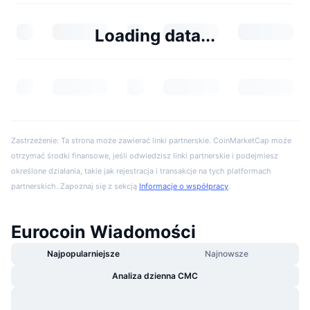
Loading data...
Zastrzeżenie: Ta strona może zawierać linki partnerskie. CoinMarketCap może
otrzymać środki finansowe, jeśli odwiedzisz linki partnerskie i podejmiesz
określone działania, takie jak rejestracja i transakcje na tych platformach
partnerskich. Zapoznaj się z sekcją
Informacje o współpracy
.
Eurocoin Wiadomości
Najpopularniejsze
Najnowsze
Analiza dzienna CMC