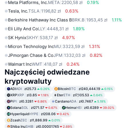
Meta Platforms, Inc.
META
2200,58 zł
0.19%
Tesla, Inc.
TSLA
1196,82 zł
0.63%
Berkshire Hathaway Inc Class B
BRK.B
1953,45 zł
1.11%
Eli Lilly And Co
LLY
4448,31 zł
1.89%
SK Hynix
SKHY
538,17 zł
4.97%
Micron Technology Inc
MU
3323,59 zł
1.31%
JPmorgan Chase & Co
JPM
1332,03 zł
0.82%
Walmart Inc
WMT
418,07 zł
0.24%
Najczęściej odwiedzane
kryptowaluty
ADI
ADI
zł25.73
Bitcoin
BTC
zł240,444.19
0.26%
0.15%
XRP
XRP
zł3.85
Eter
ETH
zł7,105.53
1.18%
0.64%
Pi
PI
zł0.3281
Cardano
ADA
zł0.7467
6.86%
5.19%
Solana
SOL
zł271.57
Heima
HEI
zł0.6289
0.67%
39.02%
Hyperliquid
HYPE
zł208.06
0.42%
Zcash
ZEC
zł1,886.99
0.01%
Shiba Inu
SHIB
zł0.00001745
2.69%