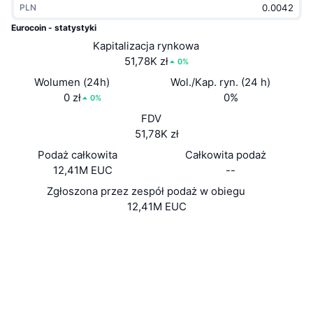
PLN
Popularne
Krypto ETF
Baza wiedzy
CMC MCP
Eurocoin - statystyki
Nowy
Kapitalizacja rynkowa
Fundusze ETF na Bitcoin
x402
Aktualności
51,78K zł
0%
Krypto
Fundusze ETF na Eter
Wolumen (24h)
Wol./Kap. ryn. (24 h)
Academy
0 zł
0%
0%
Polityka
FDV
Analiza techniczna
Badania
51,78K zł
Sporty
Podaż całkowita
Całkowita podaż
RSI
Filmy
12,41M EUC
--
Finanse
MACD
Zgłoszona przez zespół podaż w obiegu
Słowniczek
12,41M EUC
Technologia
Strona internetowa
Website
Instrumenty pochodne
Kampanie
Media społ.
NFT
2.7
Przegląd
Ocena (CertiK)
Airdropy
Explorer
explorer.eurocoin-euc.com
Ogólne statystyki NFT
UCID
Likwidacje
Nagrody w postaci diamentów
1038