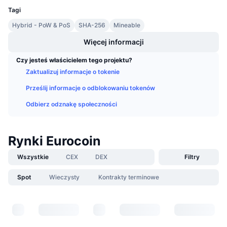
Nadchodzące wyprzedaże
Tagi
Stopy finansowania
Ucz się i zarabiaj
Hybrid - PoW & PoS
SHA-256
Mineable
Więcej informacji
Kalendarze
Czy jesteś właścicielem tego projektu?
Kalendarz ICO
Zaktualizuj informacje o tokenie
Prześlij informacje o odblokowaniu tokenów
Kalendarz wydarzeń
Odbierz odznakę społeczności
Rynki Eurocoin
Wszystkie
CEX
DEX
Filtry
Spot
Wieczysty
Kontrakty terminowe