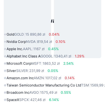
Popularne aktywa ze świata
rzeczywistego
Gold
GOLD
15 890,86 zł
0.04%
Nvidia Corp
NVDA
819,54 zł
0.10%
Apple Inc.
AAPL
1167 zł
0.45%
Alphabet Inc Class A
GOOGL
1340,41 zł
1.29%
Microsoft Corp
MSFT
1863,52 zł
2.54%
Silver
SILVER
231,99 zł
0.05%
Amazon.com Inc
AMZN
1017,02 zł
0.14%
Taiwan Semiconductor Manufacturing Co Ltd
TSM
1569,99 
Broadcom Inc
AVGO
1575,49 zł
0.55%
SpaceX
SPCX
427,46 zł
6.14%