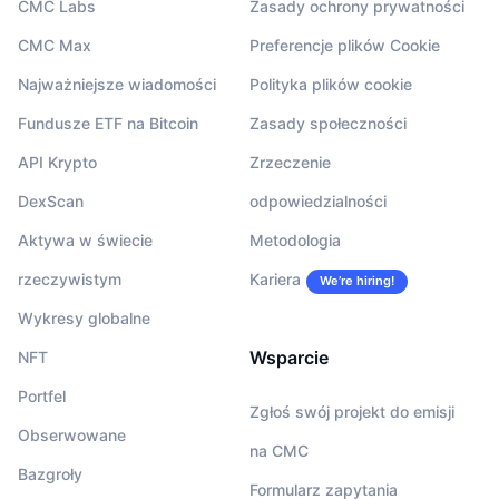
CMC Labs
Zasady ochrony prywatności
CMC Max
Preferencje plików Cookie
Najważniejsze wiadomości
Polityka plików cookie
Fundusze ETF na Bitcoin
Zasady społeczności
API Krypto
Zrzeczenie
DexScan
odpowiedzialności
Aktywa w świecie
Metodologia
rzeczywistym
Kariera
We’re hiring!
Wykresy globalne
Wsparcie
NFT
Portfel
Zgłoś swój projekt do emisji
Obserwowane
na CMC
Bazgroły
Formularz zapytania