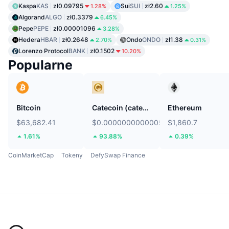
Kaspa
KAS
zł0.09795
Sui
SUI
zł2.60
1.28%
1.25%
Algorand
ALGO
zł0.3379
6.45%
Pepe
PEPE
zł0.00001096
3.28%
Hedera
HBAR
zł0.2648
Ondo
ONDO
zł1.38
2.70%
0.31%
Lorenzo Protocol
BANK
zł0.1502
10.20%
Popularne
Bitcoin
Catecoin (catecoin.shop)
Ethereum
$63,682.41
$0.0000000000005772
$1,860.7
1.61%
93.88%
0.39%
CoinMarketCap
Tokeny
DefySwap Finance