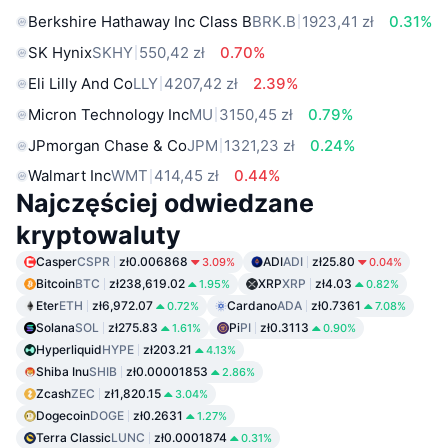
Berkshire Hathaway Inc Class B
BRK.B
1923,41 zł
0.31%
SK Hynix
SKHY
550,42 zł
0.70%
Eli Lilly And Co
LLY
4207,42 zł
2.39%
Micron Technology Inc
MU
3150,45 zł
0.79%
JPmorgan Chase & Co
JPM
1321,23 zł
0.24%
Walmart Inc
WMT
414,45 zł
0.44%
Najczęściej odwiedzane
kryptowaluty
Casper
CSPR
zł0.006868
ADI
ADI
zł25.80
3.09%
0.04%
Bitcoin
BTC
zł238,619.02
XRP
XRP
zł4.03
1.95%
0.82%
Eter
ETH
zł6,972.07
Cardano
ADA
zł0.7361
0.72%
7.08%
Solana
SOL
zł275.83
Pi
PI
zł0.3113
1.61%
0.90%
Hyperliquid
HYPE
zł203.21
4.13%
Shiba Inu
SHIB
zł0.00001853
2.86%
Zcash
ZEC
zł1,820.15
3.04%
Dogecoin
DOGE
zł0.2631
1.27%
Terra Classic
LUNC
zł0.0001874
0.31%