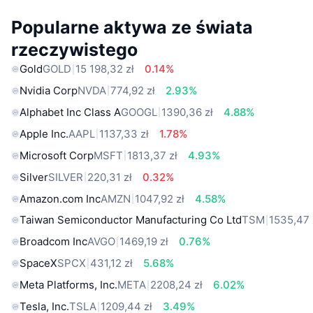
Popularne aktywa ze świata
rzeczywistego
Gold
GOLD
15 198,32 zł
0.14%
Nvidia Corp
NVDA
774,92 zł
2.93%
Alphabet Inc Class A
GOOGL
1390,36 zł
4.88%
Apple Inc.
AAPL
1137,33 zł
1.78%
Microsoft Corp
MSFT
1813,37 zł
4.93%
Silver
SILVER
220,31 zł
0.32%
Amazon.com Inc
AMZN
1047,92 zł
4.58%
Taiwan Semiconductor Manufacturing Co Ltd
TSM
1535,47 
Broadcom Inc
AVGO
1469,19 zł
0.76%
SpaceX
SPCX
431,12 zł
5.68%
Meta Platforms, Inc.
META
2208,24 zł
6.02%
Tesla, Inc.
TSLA
1209,44 zł
3.49%