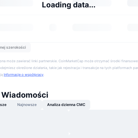
Loading data...
nej szerokości
trona może zawierać linki partnerskie. CoinMarketCap może otrzymać środki finansowe,
podejmiesz określone działania, takie jak rejestracja i transakcje na tych platformach pa
cją
Informacje o współpracy
.
 Wiadomości
jsze
Najnowsze
Analiza dzienna CMC