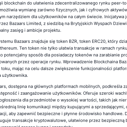
ii blockchain do ułatwienia zdecentralizowanego rynku peer-to
umożliwia wymianę zarówno fizycznych, jak i cyfrowych aktywów,
m narzędziem dla użytkowników na całym świecie. Inicjatywa j
zez Bazaars Limited, z siedzibą na Brytyjskich Wyspach Dziewi
alny zasięg i ambicje projektu.
stemu Bazaars znajduje się token BZR, token ERC20, który dzia
thereum. Ten token nie tylko ułatwia transakcje w ramach rynku
ako potencjalny sposób dla posiadaczy tokenów na zarabianie pr
wanych przez operacje rynku. Wprowadzenie Blockchaina Bazaa
 toku, mając na celu dalsze zwiększenie funkcjonalności platfor
 użytkownika.
aars, dostępna na głównych platformach mobilnych, podkreśla 
stępność i zaangażowanie użytkowników. Oferuje szeroki wachla
głoszenia dla przedmiotów o wysokiej wartości, takich jak nie
średnią linię komunikacji między kupującymi a sprzedającymi, 
cji, aby zapewnić bezpieczne i płynne środowisko handlowe. 
ługuje transakcje kryptowalutowe, ułatwione przez bezpieczną