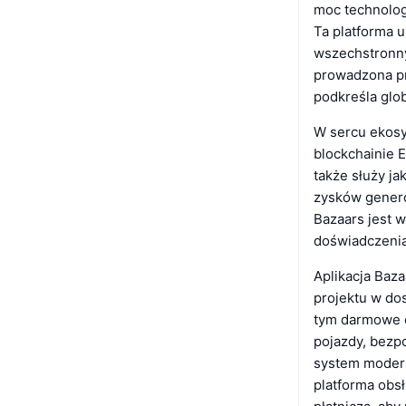
moc technolog
Ta platforma 
wszechstronny
prowadzona pr
podkreśla glob
W sercu ekosy
blockchainie E
także służy j
zysków genero
Bazaars jest w
doświadczenia
Aplikacja Baz
projektu w do
tym darmowe o
pojazdy, bezpo
system modera
platforma obs