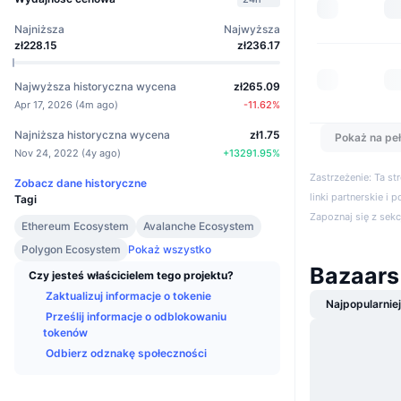
Najniższa
Najwyższa
zł228.15
zł236.17
Najwyższa historyczna wycena
zł265.09
Apr 17, 2026
(
4m ago
)
-11.62
%
Najniższa historyczna wycena
zł1.75
Pokaż na peł
Nov 24, 2022
(
4y ago
)
+
13291.95
%
Zastrzeżenie: Ta s
Zobacz dane historyczne
linki partnerskie i 
Tagi
Zapoznaj się z sek
Ethereum Ecosystem
Avalanche Ecosystem
Polygon Ecosystem
Pokaż wszystko
Bazaars
Czy jesteś właścicielem tego projektu?
Zaktualizuj informacje o tokenie
Najpopularnie
Prześlij informacje o odblokowaniu
tokenów
Odbierz odznakę społeczności