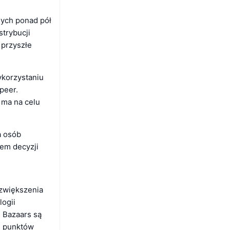
nych ponad pół
strybucji
 przyszłe
wykorzystaniu
peer.
 ma na celu
a osób
em decyzji
 zwiększenia
ogii
u Bazaars są
h punktów