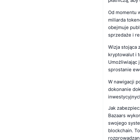
płatniczą, aby
Od momentu wd
miliarda token
obejmuje publ
sprzedaże i r
Wizja stojąca 
kryptowalut i
Umożliwiając 
sprostanie ew
W nawigacji po
dokonanie dok
inwestycyjnyc
Jak zabezpiec
Bazaars wykor
swojego syste
blockchain. T
rozprowadzane