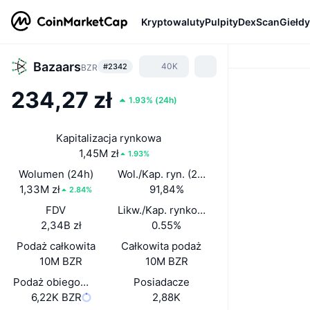
Kryptowaluty
Pulpity
DexScan
Giełdy
Bazaars
40K
#2342
BZR
234,27 zł
1.93%
(
24h
)
Kapitalizacja rynkowa
1,45M zł
1.93%
Wolumen (24h)
Wol./Kap. ryn. (24 h)
1,33M zł
91,84%
2.84%
FDV
Likw./Kap. rynkowa
2,34B zł
0.55%
Podaż całkowita
Całkowita podaż
10M BZR
10M BZR
Podaż obiegowa
Posiadacze
6,22K BZR
2,88K