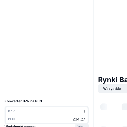
Website
Whitepaper
Strona internetowa
Media społ.
0xa0A6...BE4AfC
Kontrakty
3.9
Ocena (CertiK)
Audits
polygonscan.com
Explorer
Rynki B
Wallets
Wszystkie
UCID
24554
Konwerter BZR na PLN
BZR
PLN
Wydajność cenowa
24h