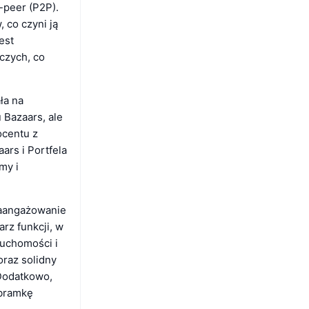
-peer (P2P).
 co czyni ją
est
czych, co
ła na
 Bazaars, ale
ocentu z
rs i Portfela
my i
zaangażowanie
rz funkcji, w
ruchomości i
oraz solidny
Dodatkowo,
 bramkę