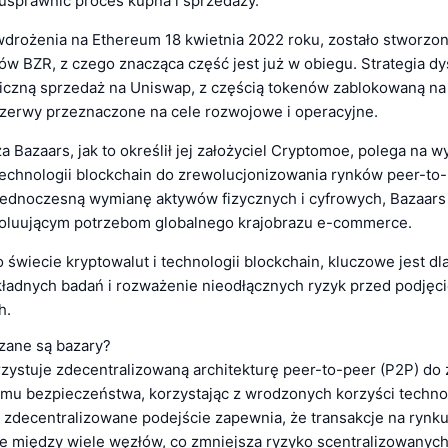
 usprawnić proces kupna i sprzedaży.
rożenia na Ethereum 18 kwietnia 2022 roku, zostało stworzo
ów BZR, z czego znacząca część jest już w obiegu. Strategia dy
iczną sprzedaż na Uniswap, z częścią tokenów zablokowaną na
ezerwy przeznaczone na cele rozwojowe i operacyjne.
za Bazaars, jak to określił jej założyciel Cryptomoe, polega na 
 technologii blockchain do zrewolucjonizowania rynków peer-to-
jednoczesną wymianę aktywów fizycznych i cyfrowych, Bazaars
oluującym potrzebom globalnego krajobrazu e-commerce.
 świecie kryptowalut i technologii blockchain, kluczowe jest dl
ładnych badań i rozważenie nieodłącznych ryzyk przed podjęci
h.
zane są bazary?
zystuje zdecentralizowaną architekturę peer-to-peer (P2P) do
mu bezpieczeństwa, korzystając z wrodzonych korzyści technol
o zdecentralizowane podejście zapewnia, że transakcje na rynk
 między wiele węzłów, co zmniejsza ryzyko scentralizowanyc