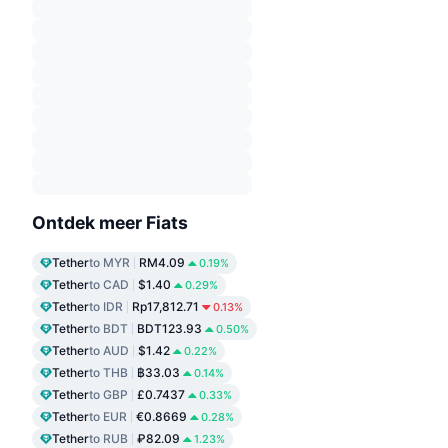
Ontdek meer Fiats
Tether
to MYR
RM4.09
0.19%
Tether
to CAD
$1.40
0.29%
Tether
to IDR
Rp17,812.71
0.13%
Tether
to BDT
BDT123.93
0.50%
Tether
to AUD
$1.42
0.22%
Tether
to THB
฿33.03
0.14%
Tether
to GBP
£0.7437
0.33%
Tether
to EUR
€0.8669
0.28%
Tether
to RUB
₽82.09
1.23%