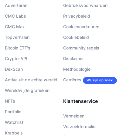
Adverteren
Gebruiksvoorwaarden
CMC Labs
Privacybeleid
CMC Max
Cookievoorkeuren
Topverhalen
Cookiebeleid
Bitcoin ETF's
Community regels
Crypto-API
Disclaimer
DexScan
Methodologie
Activa uit de echte wereld
Carrières
We zijn op zoek!
Wereldwijde grafieken
Klantenservice
NFTs
Portfolio
Vermelden
Watchlist
Verzoekformulier
Krabbels