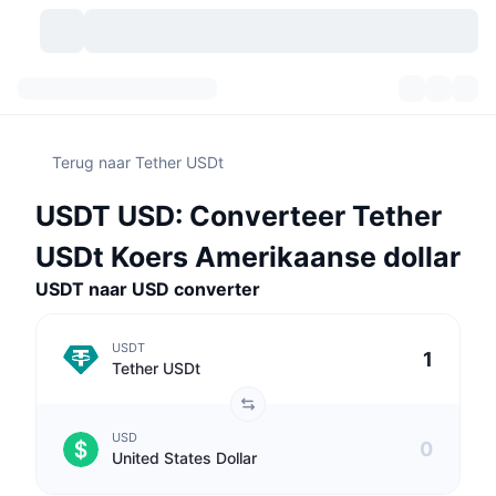
Cryptovaluta's
Dashboards
Cryptovaluta's
Terug naar Tether USDt
DexScan
Markten
Ranglijst
USDT USD: Converteer Tether
Signalen
Beurzen
Categorieën
New
Marktoverzicht
USDt Koers Amerikaanse dollar
Populair
Community
USDT naar USD converter
Historische snapshots
Spotmarkt
Gecentraliseerde beurzen
Nieuw
Feeds
API
Token-ontgrendelingen
Aantal cryptovaluta's
Spot
USDT
Tether USDt
Stijgers
Onderwerpen
Opbrengsten
Producten
Bitcoin Schatkisten
Derivaten
API
USD
Meme-verkenner
Live
Activa uit de echte wereld
BNB Schatkisten
Producten
Crypto-API
United States Dollar
Gedecentraliseerde beurs: