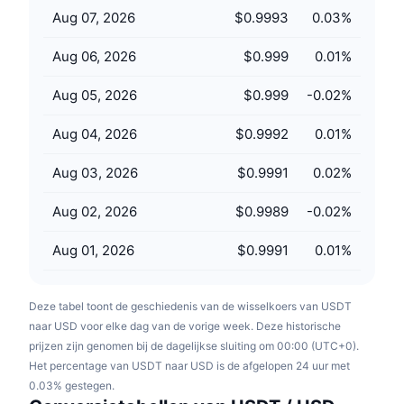
Aankomende verkopen
Aug 07, 2026
$0.9993
0.03
%
Financieringstarieven
Leren & Verdienen
Aug 06, 2026
$0.999
0.01
%
Kalenders
Aug 05, 2026
$0.999
-0.02
%
ICO kalender
Aug 04, 2026
$0.9992
0.01
%
Agenda
Aug 03, 2026
$0.9991
0.02
%
Aug 02, 2026
$0.9989
-0.02
%
Aug 01, 2026
$0.9991
0.01
%
Deze tabel toont de geschiedenis van de wisselkoers van USDT
naar USD voor elke dag van de vorige week. Deze historische
prijzen zijn genomen bij de dagelijkse sluiting om 00:00 (UTC+0).
Het percentage van USDT naar USD is de afgelopen 24 uur met
0.03% gestegen.