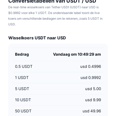
Conversietabellen van USDT / USD
De real-time wisselkoers van Tether USDt (USDT) naar USD is
$0.9992 voor elke 1 USDT. De onderstaande tabel toont de live
koers om verschillende bedragen om te rekenen, zoals 5 USDT in
USD.
Wisselkoers USDT naar USD
Bedrag
Vandaag om 10:49:29 am
0.5
USDT
usd 0.4996
1
USDT
usd 0.9992
5
USDT
usd 5.00
10
USDT
usd 9.99
50
USDT
usd 49.96