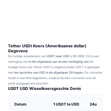
Trending
Crypto-ETF's
Leren
CMC MCP
Nieuw
Bitcoin ETF's
x402
Nieuws
Crypto
Ethereum (Ethereum) ETF's
Academy
Politiek
Technische analyse
Onderzoek
Tether USDt Koers (Amerikaanse dollar)
Gegevens
Sport
RSI
Video's
De huidige wisselkoers van
USDT naar USD
is $0.9992.
Dit is een
verhoging van
in het afgelopen uur en een verhoging van
De
Financiën
huidige koers van Tether USDt is stijgend omdat USDT is gestegen
MACD
Woordenlijst
met
ten opzichte van USD in de afgelopen 30 dagen.
De converter
Technologie
wordt in real time bijgewerkt, zodat je bij elke conversie over de
Derivaten
Campagnes
juiste prijsgegevens beschikt.
USDT USD Wisselkoersgeschie Denis
NFT
Overzicht
Airdrops
Totale NFT-statistieken
Datum
1 USDT to USD
24u
Liquidaties
Diamanten beloningen