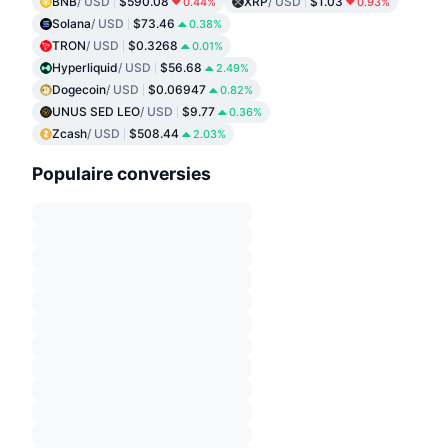
BNB
/ USD
$590.08
XRP
/ USD
$1.03
0.44%
0.93%
Solana
/ USD
$73.46
0.38%
TRON
/ USD
$0.3268
0.01%
Hyperliquid
/ USD
$56.68
2.49%
Dogecoin
/ USD
$0.06947
0.82%
UNUS SED LEO
/ USD
$9.77
0.36%
Zcash
/ USD
$508.44
2.03%
Populaire conversies