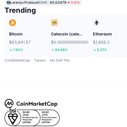
Lorenzo Protocol
BANK
€0.03479
11.81%
Trending
Bitcoin
Catecoin (catecoin.shop)
Ethereum
$63,641.57
$0.0000000000005765
$1,856.2
1.65%
93.66%
0.27%
CoinMarketCap
Tokens
My DeFi Pet