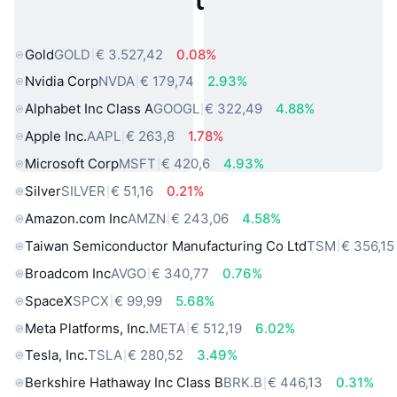
Populaire activa uit de echte
wereld
Gold
GOLD
€ 3.527,42
0.08%
Nvidia Corp
NVDA
€ 179,74
2.93%
Alphabet Inc Class A
GOOGL
€ 322,49
4.88%
Apple Inc.
AAPL
€ 263,8
1.78%
Microsoft Corp
MSFT
€ 420,6
4.93%
Silver
SILVER
€ 51,16
0.21%
Amazon.com Inc
AMZN
€ 243,06
4.58%
Taiwan Semiconductor Manufacturing Co Ltd
TSM
€ 356,15
Broadcom Inc
AVGO
€ 340,77
0.76%
SpaceX
SPCX
€ 99,99
5.68%
Meta Platforms, Inc.
META
€ 512,19
6.02%
Tesla, Inc.
TSLA
€ 280,52
3.49%
Berkshire Hathaway Inc Class B
BRK.B
€ 446,13
0.31%