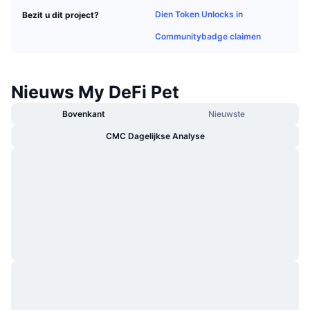
Trending
Crypto-ETF's
Dien Token Unlocks in
Bezit u dit project?
Leren
CMC MCP
Communitybadge claimen
Nieuw
Bitcoin ETF's
x402
Nieuws
Crypto
Ethereum (Ethereum) ETF's
Nieuws My DeFi Pet
Academy
Politiek
Bovenkant
Nieuwste
Technische analyse
Onderzoek
CMC Dagelijkse Analyse
Sport
RSI
Video's
Financiën
MACD
Woordenlijst
Technologie
Derivaten
Campagnes
NFT
Overzicht
Airdrops
Totale NFT-statistieken
Liquidaties
Diamanten beloningen