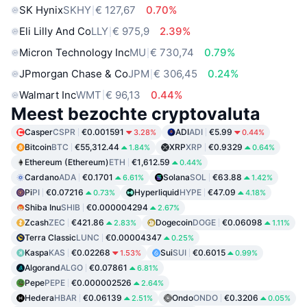
SK Hynix
SKHY
€ 127,67
0.70%
Eli Lilly And Co
LLY
€ 975,9
2.39%
Micron Technology Inc
MU
€ 730,74
0.79%
JPmorgan Chase & Co
JPM
€ 306,45
0.24%
Walmart Inc
WMT
€ 96,13
0.44%
Meest bezochte cryptovaluta
Casper
CSPR
€0.001591
ADI
ADI
€5.99
3.28%
0.44%
Bitcoin
BTC
€55,312.44
XRP
XRP
€0.9329
1.84%
0.64%
Ethereum (Ethereum)
ETH
€1,612.59
0.44%
Cardano
ADA
€0.1701
Solana
SOL
€63.88
6.61%
1.42%
Pi
PI
€0.07216
Hyperliquid
HYPE
€47.09
0.73%
4.18%
Shiba Inu
SHIB
€0.000004294
2.67%
Zcash
ZEC
€421.86
Dogecoin
DOGE
€0.06098
2.83%
1.11%
Terra Classic
LUNC
€0.00004347
0.25%
Kaspa
KAS
€0.02268
Sui
SUI
€0.6015
1.53%
0.99%
Algorand
ALGO
€0.07861
6.81%
Pepe
PEPE
€0.000002526
2.64%
Hedera
HBAR
€0.06139
Ondo
ONDO
€0.3206
2.51%
0.05%