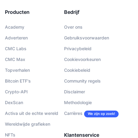
Producten
Bedrijf
Academy
Over ons
Adverteren
Gebruiksvoorwaarden
CMC Labs
Privacybeleid
CMC Max
Cookievoorkeuren
Topverhalen
Cookiebeleid
Bitcoin ETF's
Community regels
Crypto-API
Disclaimer
DexScan
Methodologie
Activa uit de echte wereld
Carrières
We zijn op zoek!
Wereldwijde grafieken
Klantenservice
NFTs