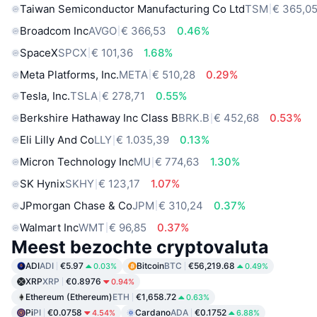
Taiwan Semiconductor Manufacturing Co Ltd
TSM
€ 365,0
Broadcom Inc
AVGO
€ 366,53
0.46%
SpaceX
SPCX
€ 101,36
1.68%
Meta Platforms, Inc.
META
€ 510,28
0.29%
Tesla, Inc.
TSLA
€ 278,71
0.55%
Berkshire Hathaway Inc Class B
BRK.B
€ 452,68
0.53%
Eli Lilly And Co
LLY
€ 1.035,39
0.13%
Micron Technology Inc
MU
€ 774,63
1.30%
SK Hynix
SKHY
€ 123,17
1.07%
JPmorgan Chase & Co
JPM
€ 310,24
0.37%
Walmart Inc
WMT
€ 96,85
0.37%
Meest bezochte cryptovaluta
ADI
ADI
€5.97
Bitcoin
BTC
€56,219.68
0.03%
0.49%
XRP
XRP
€0.8976
0.94%
Ethereum (Ethereum)
ETH
€1,658.72
0.63%
Pi
PI
€0.0758
Cardano
ADA
€0.1752
4.54%
6.88%