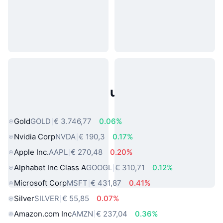
Populaire activa uit de echte
wereld
Gold
GOLD
€ 3.746,77
0.06%
Nvidia Corp
NVDA
€ 190,3
0.17%
Apple Inc.
AAPL
€ 270,48
0.20%
Alphabet Inc Class A
GOOGL
€ 310,71
0.12%
Microsoft Corp
MSFT
€ 431,87
0.41%
Silver
SILVER
€ 55,85
0.07%
Amazon.com Inc
AMZN
€ 237,04
0.36%