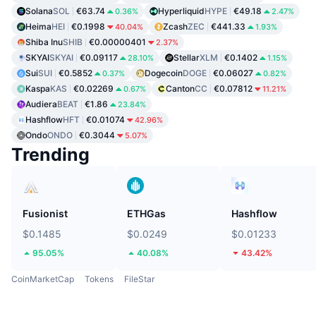
Solana
SOL
€63.74
Hyperliquid
HYPE
€49.18
0.36%
2.47%
Heima
HEI
€0.1998
Zcash
ZEC
€441.33
40.04%
1.93%
Shiba Inu
SHIB
€0.00000401
2.37%
SKYAI
SKYAI
€0.09117
Stellar
XLM
€0.1402
28.10%
1.15%
Sui
SUI
€0.5852
Dogecoin
DOGE
€0.06027
0.37%
0.82%
Kaspa
KAS
€0.02269
Canton
CC
€0.07812
0.67%
11.21%
Audiera
BEAT
€1.86
23.84%
Hashflow
HFT
€0.01074
42.96%
Ondo
ONDO
€0.3044
5.07%
Trending
Fusionist
ETHGas
Hashflow
$0.1485
$0.0249
$0.01233
95.05%
40.08%
43.42%
CoinMarketCap
Tokens
FileStar