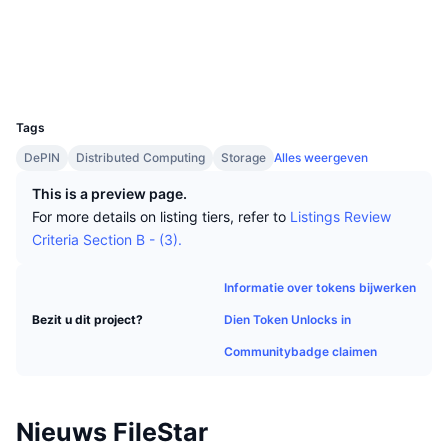
Tophandelaren
Artikelen
Instroom/uitstroom van exchanges
DEX API
Converter
Sociale kanalen
Leaderboards
Spot
3.1
Beoordeling (CertiK)
Sentiment
Zakelijk
Nieuwsbrief
Indicatoren
Trending
Explorers
filestar.info
Derivaten
UCID
8593
Prijzen
CMC Launch
Aankomend
Fear & greed index
Tags
Bronnen
CMC Labs
DePIN
Distributed Computing
Storage
Alles weergeven
Recent toegevoegd
Seizoensindex Altcoin
This is a preview page.
CMC Max
Winnaars en verliezers
Indicatoren marktcyclus
For more details on listing tiers, refer to
Listings Review
Documentatie
Criteria Section B - (3).
Topverhalen
Meest bezocht
Bitcoin-dominantie
FAQ
Informatie over tokens bijwerken
Telegram-bot
Sentiment van de gemeenschap
CoinMarketCap 20 Index
Dien Token Unlocks in
Bezit u dit project?
AI-integraties
Adverteren
Communitybadge claimen
Chain ranking
CoinMarketCap 100 Index
CMC Agent Hub
Voorspellingsmarkten
ETF-stromen
Site-widgets
Nieuws FileStar
Vaardighedenmarktplaats