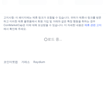
Raydium은 어디에 있나요?
다가오는 판매
펀딩비
배우며 수익 창출
거래소의 위치는 Crunchbase 프로필에 나와있지 않습니다.
고지사항: 이 페이지에는 제휴 링크가 포함될 수 있습니다. 귀하가 제휴사 링크를 방문
Raydium 제한 국가
하고 이러한 제휴 플랫폼에서 회원 가입 및 거래와 같은 특정 행동을 취하는 경우
일정
CoinMarketCap은 이에 대해 보상받을 수 있습니다. 더 자세한 내용은
제휴 관련 고지
에서 확인해 주세요.
Raydium 프로토콜은 벨라루스, 중앙아프리카 공화국, 콩고민주공화국, 북한, 크
ICO 캘린더
림반도, 우크라이나의 도네츠크 및 루한스크 지역, 쿠바, 이란, 리비아, 소말리아,
로드 중...
수단, 남수단, 시리아, 미국, 예멘, 짐바브웨 및 프로토콜 접근이나 사용이 금지된
기타 관할 지역의 거주자는 이용할 수 없습니다.
이벤트 달력
Raydium에서 지원하는 코인 목록
코인마켓캡
거래소
Raydium
Raydium은 모든 솔라나 기반의 SPL 토큰을 지원합니다.
Raydium의 수수료는 얼마인가요?
이 글을 작성하는 시점에, 토큰 스왑에는 0.25%의 거래 수수료가 발생하며,
0.22%는 수수료 보상으로 유동성 풀로 반환되고, 0.03%는 스테이킹 풀에 분배
됩니다.
Raydium에서 레버리지나 마진 거래가 가능한가요?