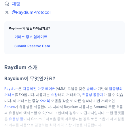
상위 트레이더들
기사들
거래소 유입/유출
DEX API
계산기
채팅
리더보드
스팟
@RaydiumProtocol
센티멘트
엔터프라이즈
뉴스레터
지표
트렌딩
파생상품
Raydium의 담당자이신가요?
가격
CMC Launch
예정
공포 및 탐욕 지수.
거래소 정보 업데이트
리소스
CMC 랩스
Submit Reserve Data
최근 상장된 종목
알트코인 시즌 지수
CMC Max
상승 및 하락 종목
시장 주기 지표
문서
Raydium 소개
주요 뉴스
가장 많이 방문한 종목
비트코인 도미넌스
Raydium이 무엇인가요?
FAQ
텔레그램 봇
커뮤니티 정서
CoinMarketCap 20 지수
Raydium
은
자동화된 마켓 메이커
(AMM) 모델을 갖춘
솔라나
기반의
탈중앙화
거래소
(DEX)입니다. 사용자는
스왑
하고, 거래하고,
유동성 공급자
가 될 수 있습
AI 통합
광고
니다. 이 거래소는 중앙
오더북
모델을 갖춘 또 다른 솔라나 기반 거래소인
체인 순위
CoinMarketCap 100 지수
Serum
에 유동성을 제공합니다. 따라서 Raydium 사용자는 Serum의 주문 흐름
CMC 에이전트 허브
과 유동성에 액세스할 수 있으며 그 반대의 경우도 마찬가지입니다. 또한 플랫폼
은
유동성 풀
이나 Serum 오더북을 통해 라우팅되는 경우 토큰 스왑이 더 저렴한
예측 시장
ETF 자금 흐름
사이트 위젯
스킬 마켓플레이스
지 여부를 자동으로 결정하는 최적 가격 스왑 기능을 제공합니다.