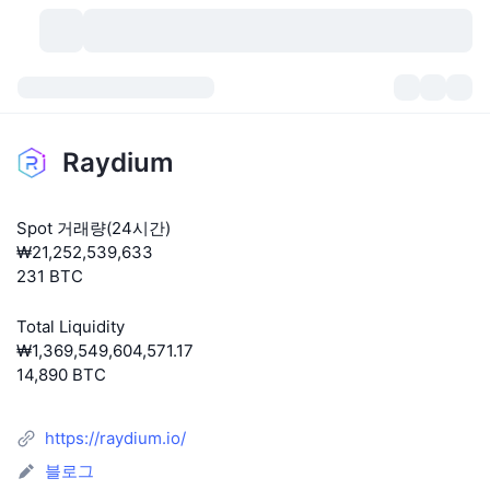
가상자산
대시보드
가상자산
Raydium
DexScan
시장
순위
Spot 거래량(24시간)
시그널
거래소
카테고리
New
시장 개요
₩21,252,539,633
231 BTC
요즘 핫한 종목
커뮤니티
과거 스냅샷
현물 시장
중앙화 거래소
Total Liquidity
새로운
피드
API
토큰 락업 해제
가상자산 수
스팟
₩1,369,549,604,571.17
14,890 BTC
상승 종목
주제
이자농사
서비스
비트코인 트레저리
파생상품
API
https://raydium.io/
밈 탐색기
라이브
실제 자산
BNB 트레저리
서비스
암호화폐 API
탈중앙화 거래소
블로그