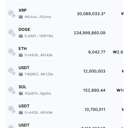
XRP
30,089,033.3*
₩1
rMLkoo...1fUzwy
DOGE
234,999,860.09
DJjA6Y...VKBYWz
ETH
8,042.77
₩2,698
0x4426...46149a
USDT
12,000,003
₩1
TWQfKZ...RK1Z6x
SOL
152,890.44
₩103
4QuB7h...6gs5ru
USDT
10,700,011
₩1
0x4426...46149a
USDT