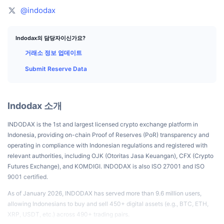
상위 트레이더들
기사들
거래소 유입/유출
DEX API
계산기
리더보드
@indodax
스팟
센티멘트
엔터프라이즈
뉴스레터
지표
트렌딩
파생상품
Indodax의 담당자이신가요?
가격
거래소 정보 업데이트
CMC Launch
예정
공포 및 탐욕 지수.
Submit Reserve Data
리소스
CMC 랩스
최근 상장된 종목
알트코인 시즌 지수
CMC Max
Indodax 소개
상승 및 하락 종목
시장 주기 지표
문서
INDODAX is the 1st and largest licensed crypto exchange platform in
주요 뉴스
가장 많이 방문한 종목
비트코인 도미넌스
Indonesia, providing on-chain Proof of Reserves (PoR) transparency and
FAQ
operating in compliance with Indonesian regulations and registered with
텔레그램 봇
커뮤니티 정서
CoinMarketCap 20 지수
relevant authorities, including OJK (Otoritas Jasa Keuangan), CFX (Crypto
Futures Exchange), and KOMDIGI. INDODAX is also ISO 27001 and ISO
AI 통합
광고
9001 certified.
체인 순위
CoinMarketCap 100 지수
CMC 에이전트 허브
As of January 2026, INDODAX has served more than 9.6 million users,
allowing Indonesians to buy and sell 450+ digital assets (e.g., BTC, ETH,
예측 시장
ETF 자금 흐름
사이트 위젯
XRP, USDT, etc.) across 490+ trading pairs.
스킬 마켓플레이스