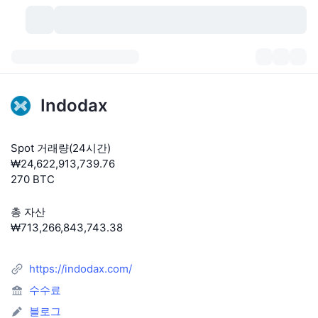
가상자산
대시보드
가상자산
Indodax
DexScan
시장
순위
Spot 거래량(24시간)
시그널
거래소
카테고리
New
시장 개요
₩24,622,913,739.76
270 BTC
요즘 핫한 종목
커뮤니티
과거 스냅샷
현물 시장
중앙화 거래소
총 자산
새로운
피드
API
토큰 락업 해제
가상자산 수
스팟
₩713,266,843,743.38
상승 종목
주제
이자농사
서비스
비트코인 트레저리
파생상품
API
https://indodax.com/
밈 탐색기
라이브
실제 자산
BNB 트레저리
수수료
서비스
암호화폐 API
탈중앙화 거래소
블로그