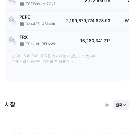
8,112,650.18
₩1
TSZWxV...sn7Gy7
PEPE
2,199,679,774,823.93
₩0.
0x4426...46149a
TRX
16,280,341.71*
₩
TSekud...REUxWx
잔액이 500,000 USD를 초과하는 지갑만 표시됩니다
*
이 지갑의 잔액이 지연될 수 있습니다
시장
페어
전체