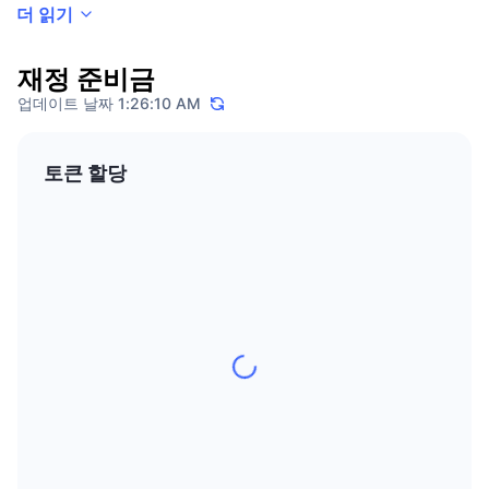
더 읽기
As a customer-centric company, INDODAX offers a seamless experience
트렌딩
가상자산 ETF
가상자산 배우기
CMC MCP
and ease of use for both experienced and new users in the industry. The
platform offers multiple order types (limit, market, stop-limit), Quick Buy,
신규
비트코인 ETF
재정 준비금
staking, recurring investment, 24/7 customer support, educational content
x402
뉴스
업데이트 날짜 1:26:10 AM
through INDODAX Academy and INDODAX News, as well as fast IDR
크립토
이더리움 ETF
deposits and withdrawals via multiple channels.
아카데미
토큰 할당
정치
기술적 분석
조사
스포츠
RSI
비디오
금융
MACD
용어집
테크
파생상품
캠페인
NFT
개요
에어드롭
전체 NFT 통계
청산
다이아몬드 리워드