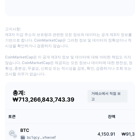
다가오는 판매
펀딩비
배우며 수익 창출
일정
고지사항:
제3자 지갑 주소의 보유량과 관련된 모든 정보와 데이터는 공개 제3자 정보를
기반으로 합니다. CoinMarketCap은 그러한 정보 및 데이터의 정확성이나 적
ICO 캘린더
시성을 확인하거나 검증하지 않습니다.
CoinMarketCap은 이 공개 제3자 정보 및 데이터에 대해 어떠한 책임도 지지
이벤트 달력
않습니다. CoinMarketCap은 제공되는 모든 정보나 데이터에 대한 완전성, 정
확성, 충분성, 무결성, 신뢰성 또는 적시성을 검토, 확인, 검증하거나 조회 또는
조사할 의무가 없습니다.
총계:
거래소에서 직접 보
₩713,266,843,743.39
고
토큰
잔액
BTC
4,150.91
₩91,312
bc1qcy...vhwvef