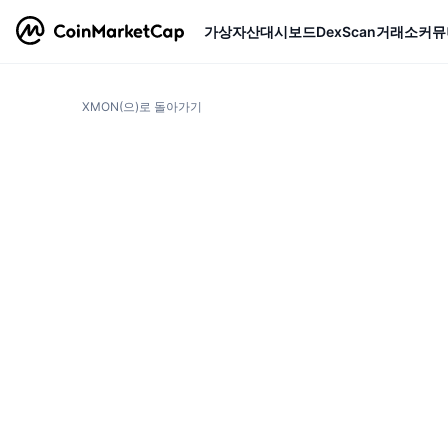
가상자산
대시보드
DexScan
거래소
커뮤
XMON(으)로 돌아가기