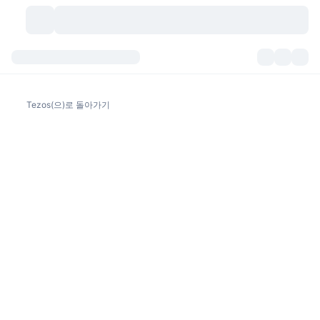
가상자산
대시보드
가상자산
Tezos(으)로 돌아가기
DexScan
시장
순위
시그널
거래소
카테고리
New
시장 개요
요즘 핫한 종목
커뮤니티
과거 스냅샷
현물 시장
중앙화 거래소
새로운
피드
API
토큰 락업 해제
가상자산 수
스팟
상승 종목
주제
이자농사
서비스
비트코인 트레저리
파생상품
API
밈 탐색기
라이브
실제 자산
BNB 트레저리
서비스
암호화폐 API
탈중앙화 거래소