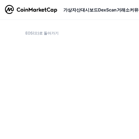
가상자산
대시보드
DexScan
거래소
커뮤
EOS(으)로 돌아가기