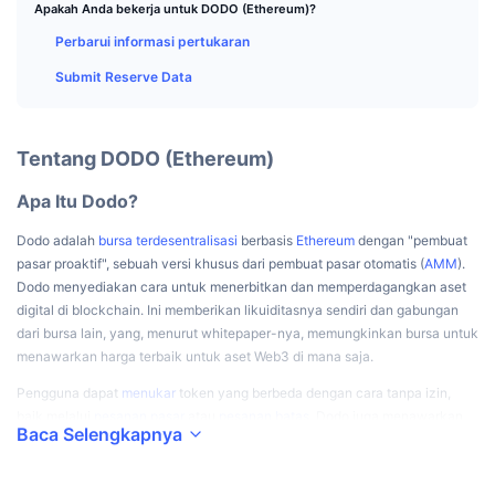
Trader Teratas
Artikel
Aliran Masuk/Keluar Bursa
Apakah Anda bekerja untuk DODO (Ethereum)?
DEX API
Konverter
Papan Peringkat
Spot
Perbarui informasi pertukaran
Sentimen
Perusahaan
Buletin
Indikator
Sedang Tren
Derivatif
Submit Reserve Data
Harga
CMC Launch
Yang akan datang
Indeks Ketakutan dan Keserakahan.
Tentang DODO (Ethereum)
Sumber Daya
CMC Labs
Baru Ditambahkan
Indeks Altcoin Season
Apa Itu Dodo?
CMC Max
Kenaikan & Penurunan
Indikator Siklus Pasar
Dodo adalah
bursa terdesentralisasi
berbasis
Ethereum
dengan "pembuat
Dokumentasi
pasar proaktif", sebuah versi khusus dari pembuat pasar otomatis (
AMM
).
Berita Utama
Paling Sering Dikunjungi
Dominasi Bitcoin
Dodo menyediakan cara untuk menerbitkan dan memperdagangkan aset
FAQ
digital di blockchain. Ini memberikan likuiditasnya sendiri dan gabungan
Bot Telegram
dari bursa lain, yang, menurut whitepaper-nya, memungkinkan bursa untuk
Sentimen komunitas
CoinMarketCap 20 Index
menawarkan harga terbaik untuk aset Web3 di mana saja.
Integrasi AI
Pasang Iklan
Peringkat Rantai
CoinMarketCap 100 Index
Pengguna dapat
menukar
token yang berbeda dengan cara tanpa izin,
baik melalui
pesanan pasar
atau
pesanan batas
. Dodo juga menawarkan
Hub Agen CMC
Baca Selengkapnya
rute pertukaran tanpa gas, yang menggunakan pembuat pasar profesional
Pasar Prediksi
Aliran ETF
untuk likuiditas yang lebih dalam tanpa selip dan biaya gas. Selain itu,
Widget Situs
Pasar Keterampilan
sebuah pasar
NFT
memungkinkan perdagangan token
ERC-721
dan
ERC-