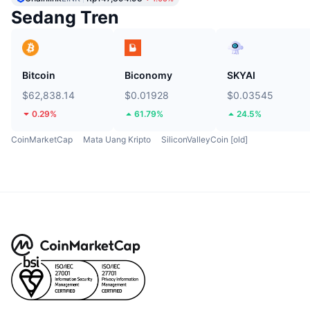
Sedang Tren
Bitcoin
Biconomy
SKYAI
$62,838.14
$0.01928
$0.03545
0.29%
61.79%
24.5%
CoinMarketCap
Mata Uang Kripto
SiliconValleyCoin [old]