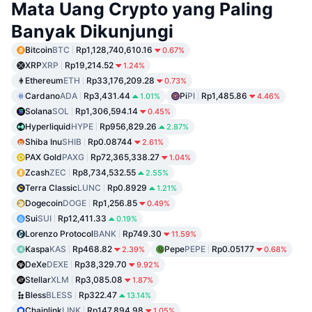
Mata Uang Crypto yang Paling
Banyak Dikunjungi
Bitcoin
BTC
Rp1,128,740,610.16
0.67%
XRP
XRP
Rp19,214.52
1.24%
Ethereum
ETH
Rp33,176,209.28
0.73%
Cardano
ADA
Rp3,431.44
Pi
PI
Rp1,485.86
1.01%
4.46%
Solana
SOL
Rp1,306,594.14
0.45%
Hyperliquid
HYPE
Rp956,829.26
2.87%
Shiba Inu
SHIB
Rp0.08744
2.61%
PAX Gold
PAXG
Rp72,365,338.27
1.04%
Zcash
ZEC
Rp8,734,532.55
2.55%
Terra Classic
LUNC
Rp0.8929
1.21%
Dogecoin
DOGE
Rp1,256.85
0.49%
Sui
SUI
Rp12,411.33
0.19%
Lorenzo Protocol
BANK
Rp749.30
11.59%
Kaspa
KAS
Rp468.82
Pepe
PEPE
Rp0.05177
2.39%
0.68%
DeXe
DEXE
Rp38,329.70
9.92%
Stellar
XLM
Rp3,085.08
1.87%
Bless
BLESS
Rp322.47
13.14%
Chainlink
LINK
Rp147,894.98
1.05%