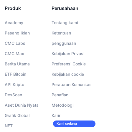
Produk
Perusahaan
Academy
Tentang kami
Pasang Iklan
Ketentuan
CMC Labs
penggunaan
CMC Max
Kebijakan Privasi
Berita Utama
Preferensi Cookie
ETF Bitcoin
Kebijakan cookie
API Kripto
Peraturan Komunitas
DexScan
Penafian
Aset Dunia Nyata
Metodologi
Grafik Global
Karir
Kami sedang
NFT
merekrut!