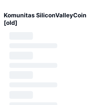
Komunitas SiliconValleyCoin
[old]