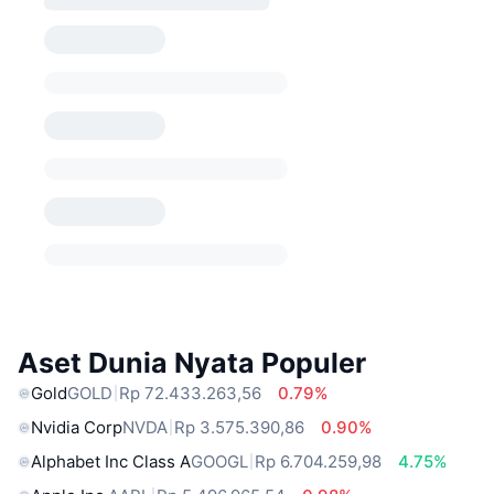
Aset Dunia Nyata Populer
Gold
GOLD
Rp 72.433.263,56
0.79%
Nvidia Corp
NVDA
Rp 3.575.390,86
0.90%
Alphabet Inc Class A
GOOGL
Rp 6.704.259,98
4.75%