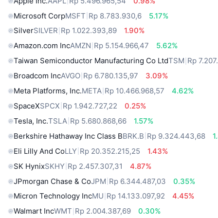
Apple Inc.
AAPL
Rp 5.496.965,54
0.98%
Microsoft Corp
MSFT
Rp 8.783.930,6
5.17%
Silver
SILVER
Rp 1.022.393,89
1.90%
Amazon.com Inc
AMZN
Rp 5.154.966,47
5.62%
Taiwan Semiconductor Manufacturing Co Ltd
TSM
Rp 7.207
Broadcom Inc
AVGO
Rp 6.780.135,97
3.09%
Meta Platforms, Inc.
META
Rp 10.466.968,57
4.62%
SpaceX
SPCX
Rp 1.942.727,22
0.25%
Tesla, Inc.
TSLA
Rp 5.680.868,66
1.57%
Berkshire Hathaway Inc Class B
BRK.B
Rp 9.324.443,68
1
Eli Lilly And Co
LLY
Rp 20.352.215,25
1.43%
SK Hynix
SKHY
Rp 2.457.307,31
4.87%
JPmorgan Chase & Co
JPM
Rp 6.344.487,03
0.35%
Micron Technology Inc
MU
Rp 14.133.097,92
4.45%
Walmart Inc
WMT
Rp 2.004.387,69
0.30%