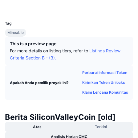
Trader Teratas
Artikel
Aliran Masuk/Keluar Bursa
DEX API
Konverter
Penyelidik
cryptexplorer.com
Papan Peringkat
Spot
UCID
227
Sentimen
Perusahaan
Buletin
Indikator
Sedang Tren
Derivatif
Tag
Harga
Mineable
CMC Launch
Yang akan datang
Indeks Ketakutan dan Keserakahan.
This is a preview page.
Sumber Daya
CMC Labs
Baru Ditambahkan
Indeks Altcoin Season
For more details on listing tiers, refer to
Listings Review
Criteria Section B - (3).
CMC Max
Kenaikan & Penurunan
Indikator Siklus Pasar
Dokumentasi
Perbarui Informasi Token
Berita Utama
Paling Sering Dikunjungi
Dominasi Bitcoin
Kirimkan Token Unlocks
Apakah Anda pemilik proyek ini?
FAQ
Bot Telegram
Klaim Lencana Komunitas
Sentimen komunitas
CoinMarketCap 20 Index
Integrasi AI
Pasang Iklan
Peringkat Rantai
CoinMarketCap 100 Index
Berita SiliconValleyCoin [old]
Hub Agen CMC
Atas
Terkini
Pasar Prediksi
Aliran ETF
Widget Situs
Pasar Keterampilan
Analisis Harian CMC