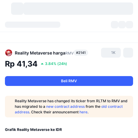
Mata Uang Kripto
Dasbor
Mata Uang Kripto
DexScan
Pasar
Peringkat
Reality Metaverse
harga
1K
#2141
RMV
Rp 41,34
3.84%
(
24h
)
Sinyal
Bursa
Kategori
New
Tinjauan Pasar
Tren
Komunitas
Snapshot Historis
Pasar Spot
Bursa terpusat:
Beli RMV
Baru
Beranda
API
Pembukaan Kunci Token
Jumlah mata uang kripto
Spot
Reality Metaverse has changed its ticker from RLTM to RMV and
has migrated to a
new contract address
from the
old contract
Yang Menguat
Topik
Hasil
Produk
Perbendaharaan Bitcoin
Derivatif
API
address
. Check their announcement
here
.
Meme Explorer
Live
Aset Dunia Nyata
Perbendaharaan BNB
Produk
API Kripto
Bursa terdesentralisasi:
Grafik Reality Metaverse ke IDR