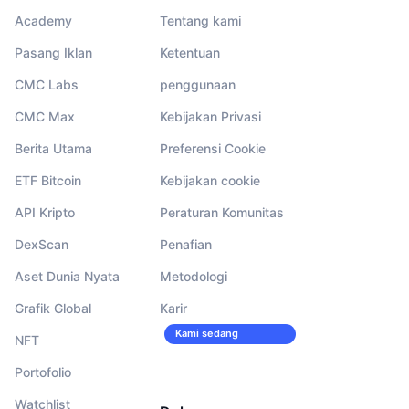
Academy
Tentang kami
Pasang Iklan
Ketentuan
CMC Labs
penggunaan
CMC Max
Kebijakan Privasi
Berita Utama
Preferensi Cookie
ETF Bitcoin
Kebijakan cookie
API Kripto
Peraturan Komunitas
DexScan
Penafian
Aset Dunia Nyata
Metodologi
Grafik Global
Karir
Kami sedang
NFT
merekrut!
Portofolio
Watchlist