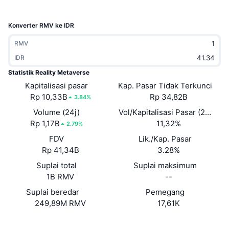
Sedang Tren
ETF Kripto
Belajar
CMC MCP
Konverter RMV ke IDR
Baru
ETF Bitcoin
x402
Berita
RMV
Kripto
IDR
ETF Ethereum
Academy
Statistik Reality Metaverse
Politik
Kapitalisasi pasar
Kap. Pasar Tidak Terkunci
Analisis teknikal
Riset
Rp 10,33B
Rp 34,82B
3.84%
Olahraga
Volume (24j)
Vol/Kapitalisasi Pasar (24J)
RSI
Video
Rp 1,17B
11,32%
2.79%
Keuangan
FDV
Lik./Kap. Pasar
MACD
Glosarium
Rp 41,34B
3.28%
Teknologi
Suplai total
Suplai maksimum
Derivatif
Kampanye
1B RMV
--
NFT
Suplai beredar
Pemegang
Ikhtisar
Airdrop
249,89M RMV
17,61K
Statistik NFT Keseluruhan
Likuidasi
Hadiah Berlian
Situs web
Website
Whitepaper