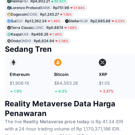
Heima
HEI
Rp4,902.21
66.82%
Lorenzo Protocol
BANK
Rp751.98
21.94%
Dogecoin
DOGE
Rp1,245.27
1.18%
Sui
SUI
Rp12,262.34
Stellar
XLM
Rp2,885.88
1.49%
4.03%
Terra Classic
LUNC
Rp0.8874
1.69%
Kaspa
KAS
Rp466.26
1.60%
Ondo
ONDO
Rp6,624.94
2.08%
Sedang Tren
Ethereum
Bitcoin
XRP
$1,908.16
$64,563.28
$1.05
1.9%
0.3%
2.37%
Reality Metaverse Data Harga
Penawaran
The live
Reality Metaverse price today
is Rp 41.34 IDR
with a 24-hour trading volume of Rp 1,170,371,186 IDR.