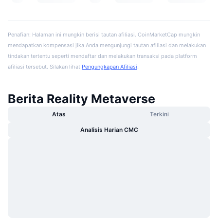
Penafian: Halaman ini mungkin berisi tautan afiliasi. CoinMarketCap mungkin
mendapatkan kompensasi jika Anda mengunjungi tautan afiliasi dan melakukan
tindakan tertentu seperti mendaftar dan melakukan transaksi pada platform
afiliasi tersebut. Silakan lihat
Pengungkapan Afiliasi
.
Berita Reality Metaverse
Atas
Terkini
Analisis Harian CMC