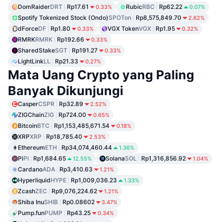
DomRaider
DRT
Rp17.61
Rubic
RBC
Rp62.22
0.33%
0.07%
Spotify Tokenized Stock (Ondo)
SPOTon
Rp8,575,849.70
2.62%
dForce
DF
Rp1.80
VGX Token
VGX
Rp1.95
0.33%
0.32%
RMRK
RMRK
Rp192.66
0.33%
SharedStake
SGT
Rp191.27
0.33%
LightLink
LL
Rp21.33
0.27%
Mata Uang Crypto yang Paling
Banyak Dikunjungi
Casper
CSPR
Rp32.89
2.52%
ZIGChain
ZIG
Rp724.00
0.65%
Bitcoin
BTC
Rp1,153,485,671.54
0.18%
XRP
XRP
Rp18,785.40
2.53%
Ethereum
ETH
Rp34,074,460.44
1.36%
Pi
PI
Rp1,684.65
Solana
SOL
Rp1,316,856.92
12.55%
1.04%
Cardano
ADA
Rp3,410.63
1.21%
Hyperliquid
HYPE
Rp1,009,036.23
1.33%
Zcash
ZEC
Rp9,076,224.62
1.21%
Shiba Inu
SHIB
Rp0.08602
3.47%
Pump.fun
PUMP
Rp43.25
0.34%