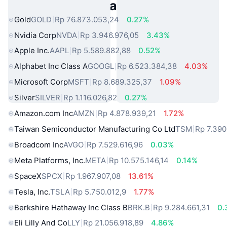
Aset Dunia Nyata Populer
Gold
GOLD
Rp 76.873.053,24
0.27%
Nvidia Corp
NVDA
Rp 3.946.976,05
3.43%
Apple Inc.
AAPL
Rp 5.589.882,88
0.52%
Alphabet Inc Class A
GOOGL
Rp 6.523.384,38
4.03%
Microsoft Corp
MSFT
Rp 8.689.325,37
1.09%
Silver
SILVER
Rp 1.116.026,82
0.27%
Amazon.com Inc
AMZN
Rp 4.878.939,21
1.72%
Taiwan Semiconductor Manufacturing Co Ltd
TSM
Rp 7.390
Broadcom Inc
AVGO
Rp 7.529.616,96
0.03%
Meta Platforms, Inc.
META
Rp 10.575.146,14
0.14%
SpaceX
SPCX
Rp 1.967.907,08
13.61%
Tesla, Inc.
TSLA
Rp 5.750.012,9
1.77%
Berkshire Hathaway Inc Class B
BRK.B
Rp 9.284.661,31
0.
Eli Lilly And Co
LLY
Rp 21.056.918,89
4.86%