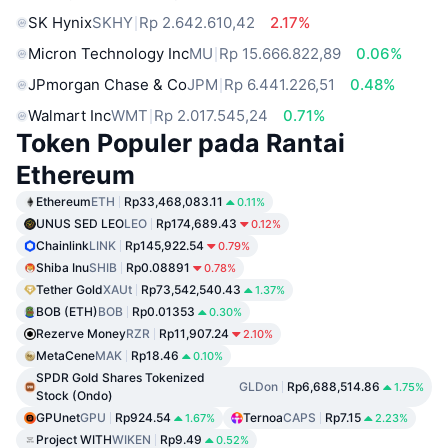
SK Hynix
SKHY
Rp 2.642.610,42
2.17%
Micron Technology Inc
MU
Rp 15.666.822,89
0.06%
JPmorgan Chase & Co
JPM
Rp 6.441.226,51
0.48%
Walmart Inc
WMT
Rp 2.017.545,24
0.71%
Token Populer pada Rantai
Ethereum
Ethereum
ETH
Rp33,468,083.11
0.11%
UNUS SED LEO
LEO
Rp174,689.43
0.12%
Chainlink
LINK
Rp145,922.54
0.79%
Shiba Inu
SHIB
Rp0.08891
0.78%
Tether Gold
XAUt
Rp73,542,540.43
1.37%
BOB (ETH)
BOB
Rp0.01353
0.30%
Rezerve Money
RZR
Rp11,907.24
2.10%
MetaCene
MAK
Rp18.46
0.10%
SPDR Gold Shares Tokenized
GLDon
Rp6,688,514.86
1.75%
Stock (Ondo)
GPUnet
GPU
Rp924.54
Ternoa
CAPS
Rp7.15
1.67%
2.23%
Project WITH
WIKEN
Rp9.49
0.52%