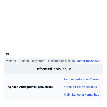
0xbaac...fe8899
Penjualan Mendatang
Kontrak
Tingkat Pendanaan
Belajar & Dapatkan
3.6
Peringkat (CertiK)
etherscan.io
Kalender
Penyelidik
Kalender ICO
Dompet-dompet
UCID
Kalender Event
11557
Tag
Memes
Solana Ecosystem
Collectibles & NFTs
Tampilkan semua
Informasi lebih lanjut
Perbarui Informasi Token
Kirimkan Token Unlocks
Apakah Anda pemilik proyek ini?
Klaim Lencana Komunitas