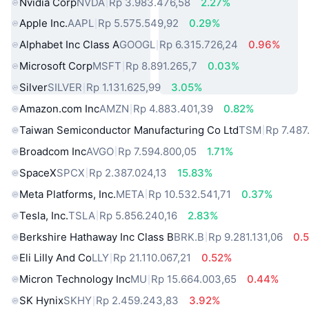
Nvidia Corp
NVDA
Rp 3.983.476,58
2.27%
Apple Inc.
AAPL
Rp 5.575.549,92
0.29%
Alphabet Inc Class A
GOOGL
Rp 6.315.726,24
0.96%
Microsoft Corp
MSFT
Rp 8.891.265,7
0.03%
Silver
SILVER
Rp 1.131.625,99
3.05%
Amazon.com Inc
AMZN
Rp 4.883.401,39
0.82%
Taiwan Semiconductor Manufacturing Co Ltd
TSM
Rp 7.487
Broadcom Inc
AVGO
Rp 7.594.800,05
1.71%
SpaceX
SPCX
Rp 2.387.024,13
15.83%
Meta Platforms, Inc.
META
Rp 10.532.541,71
0.37%
Tesla, Inc.
TSLA
Rp 5.856.240,16
2.83%
Berkshire Hathaway Inc Class B
BRK.B
Rp 9.281.131,06
0.
Eli Lilly And Co
LLY
Rp 21.110.067,21
0.52%
Micron Technology Inc
MU
Rp 15.664.003,65
0.44%
SK Hynix
SKHY
Rp 2.459.243,83
3.92%