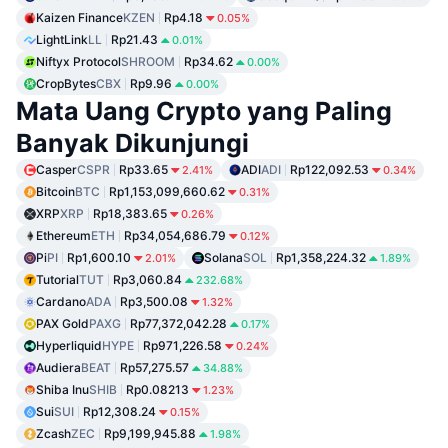
Kaizen Finance
KZEN
Rp4.18
0.05%
LightLink
LL
Rp21.43
0.01%
Niftyx Protocol
SHROOM
Rp34.62
0.00%
CropBytes
CBX
Rp9.96
0.00%
Mata Uang Crypto yang Paling
Banyak Dikunjungi
Casper
CSPR
Rp33.65
ADI
ADI
Rp122,092.53
2.41%
0.34%
Bitcoin
BTC
Rp1,153,099,660.62
0.31%
XRP
XRP
Rp18,383.65
0.26%
Ethereum
ETH
Rp34,054,686.79
0.12%
Pi
PI
Rp1,600.10
Solana
SOL
Rp1,358,224.32
2.01%
1.89%
Tutorial
TUT
Rp3,060.84
232.68%
Cardano
ADA
Rp3,500.08
1.32%
PAX Gold
PAXG
Rp77,372,042.28
0.17%
Hyperliquid
HYPE
Rp971,226.58
0.24%
Audiera
BEAT
Rp57,275.57
34.88%
Shiba Inu
SHIB
Rp0.08213
1.23%
Sui
SUI
Rp12,308.24
0.15%
Zcash
ZEC
Rp9,199,945.88
1.98%