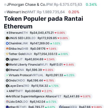
JPmorgan Chase & Co
JPM
Rp 6.375.075,63
0.34%
Walmart Inc
WMT
Rp 1.989.735,64
0.20%
Token Populer pada Rantai
Ethereum
Ethereum
ETH
Rp34,040,475.21
0.06%
UNUS SED LEO
LEO
Rp172,929.85
0.00%
Chainlink
LINK
Rp147,269.00
1.02%
Shiba Inu
SHIB
Rp0.08176
1.04%
Tether Gold
XAUt
Rp77,054,333.13
0.10%
Lighter
LIT
Rp40,604.69
2.54%
World Liberty Financial
WLFI
Rp913.01
0.44%
Ethena
ENA
Rp1,596.39
0.35%
Virtuals Protocol
VIRTUAL
Rp10,091.53
0.25%
Ondo
ONDO
Rp6,196.44
0.79%
LayerZero
ZRO
Rp15,154.32
1.73%
AINFT
NFT
Rp0.00483
2.27%
Artificial Superintelligence Alliance
FET
Rp2,441.89
0.97%
Lido DAO
LDO
Rp5,142.04
0.73%
ether.fi
ETHFI
Rp6,785.77
Geeq
GEEQ
Rp47.66
0.07%
0.88%