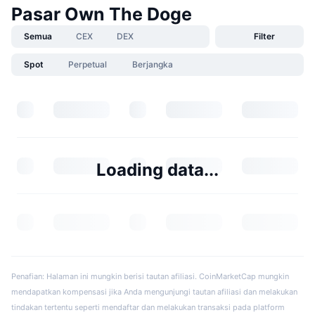
Pasar Own The Doge
Semua
CEX
DEX
Filter
Spot
Perpetual
Berjangka
Loading data...
Penafian: Halaman ini mungkin berisi tautan afiliasi. CoinMarketCap mungkin
mendapatkan kompensasi jika Anda mengunjungi tautan afiliasi dan melakukan
tindakan tertentu seperti mendaftar dan melakukan transaksi pada platform