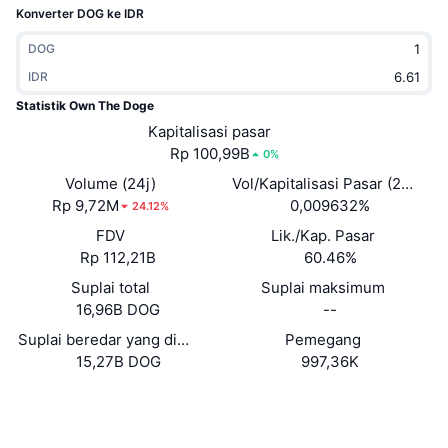
Konverter DOG ke IDR
Sedang Tren
ETF Kripto
Belajar
CMC MCP
DOG
Baru
ETF Bitcoin
IDR
x402
Berita
Statistik Own The Doge
Kripto
ETF Ethereum
Academy
Kapitalisasi pasar
Rp 100,99B
0%
Politik
Analisis teknikal
Riset
Volume (24j)
Vol/Kapitalisasi Pasar (24J)
Rp 9,72M
0,009632%
24.12%
Olahraga
RSI
Video
FDV
Lik./Kap. Pasar
Keuangan
Rp 112,21B
60.46%
MACD
Glosarium
Suplai total
Suplai maksimum
Teknologi
16,96B DOG
--
Derivatif
Kampanye
Suplai beredar yang dilaporkan sendiri
Pemegang
15,27B DOG
997,36K
NFT
Ikhtisar
Airdrop
Situs web
Website
Whitepaper
Statistik NFT Keseluruhan
Medsos
Likuidasi
Hadiah Berlian