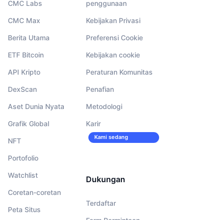
CMC Labs
penggunaan
CMC Max
Kebijakan Privasi
Berita Utama
Preferensi Cookie
ETF Bitcoin
Kebijakan cookie
API Kripto
Peraturan Komunitas
DexScan
Penafian
Aset Dunia Nyata
Metodologi
Grafik Global
Karir
Kami sedang
NFT
merekrut!
Portofolio
Watchlist
Dukungan
Coretan-coretan
Terdaftar
Peta Situs