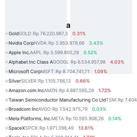
Aset Dunia Nyata Populer
Gold
GOLD
Rp 76.220.987,3
0.31%
Nvidia Corp
NVDA
Rp 3.953.978,66
3.43%
Apple Inc.
AAPL
Rp 5.599.800,29
0.52%
Alphabet Inc Class A
GOOGL
Rp 6.534.957,98
4.03%
Microsoft Corp
MSFT
Rp 8.704.741,71
1.09%
Silver
SILVER
Rp 1.105.766,13
0.66%
Amazon.com Inc
AMZN
Rp 4.887.595,29
1.72%
Taiwan Semiconductor Manufacturing Co Ltd
TSM
Rp 7.404
Broadcom Inc
AVGO
Rp 7.542.975,79
0.03%
Meta Platforms, Inc.
META
Rp 10.593.908,26
0.14%
SpaceX
SPCX
Rp 1.971.398,49
13.61%