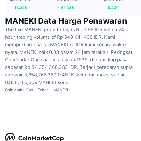
16.24%
61.34%
5.46%
MANEKI Data Harga Penawaran
The live
MANEKI price today
is Rp 3.88 IDR with a 24-
hour trading volume of Rp 543,641,496 IDR.
Kami
memperbarui harga MANEKI ke IDR kami secara waktu
nyata.
MANEKI naik 0.03 dalam 24 jam terakhir.
Peringkat
CoinMarketCap saat ini adalah #1535, dengan kap pasar
sebesar Rp 34,354,368,383 IDR.
Terjadi peredaran suplai
sebesar 8,858,766,369 MANEKI koin
dan maks. suplai
8,858,766,369 MANEKI koin.
CoinMarketCap
Token
MANEKI