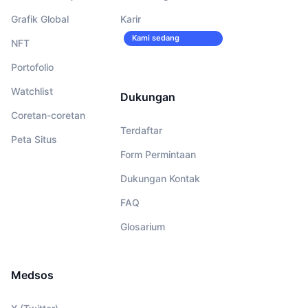
Grafik Global
Karir
Kami sedang
NFT
merekrut!
Portofolio
Watchlist
Dukungan
Coretan-coretan
Terdaftar
Peta Situs
Form Permintaan
Dukungan Kontak
FAQ
Glosarium
Medsos