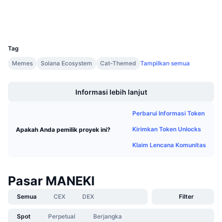
Penjualan Mendatang
Dompet-dompet
Tingkat Pendanaan
Belajar & Dapatkan
UCID
30912
Kalender
Tag
Memes
Solana Ecosystem
Cat-Themed
Tampilkan semua
Kalender ICO
Boost
Informasi lebih lanjut
Kalender Event
Perbarui Informasi Token
Kirimkan Token Unlocks
Apakah Anda pemilik proyek ini?
Klaim Lencana Komunitas
Pasar MANEKI
Semua
CEX
DEX
Filter
Spot
Perpetual
Berjangka