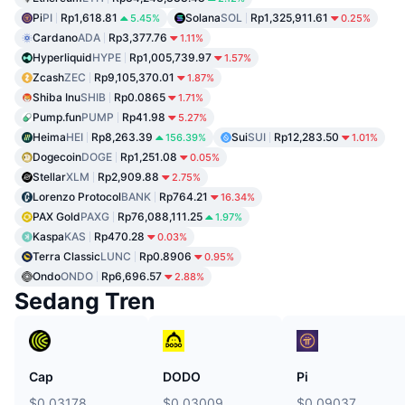
Pi
PI
Rp1,618.81
Solana
SOL
Rp1,325,911.61
5.45%
0.25%
Cardano
ADA
Rp3,377.76
1.11%
Hyperliquid
HYPE
Rp1,005,739.97
1.57%
Zcash
ZEC
Rp9,105,370.01
1.87%
Shiba Inu
SHIB
Rp0.0865
1.71%
Pump.fun
PUMP
Rp41.98
5.27%
Heima
HEI
Rp8,263.39
Sui
SUI
Rp12,283.50
156.39%
1.01%
Dogecoin
DOGE
Rp1,251.08
0.05%
Stellar
XLM
Rp2,909.88
2.75%
Lorenzo Protocol
BANK
Rp764.21
16.34%
PAX Gold
PAXG
Rp76,088,111.25
1.97%
Kaspa
KAS
Rp470.28
0.03%
Terra Classic
LUNC
Rp0.8906
0.95%
Ondo
ONDO
Rp6,696.57
2.88%
Sedang Tren
Cap
DODO
Pi
$0.03178
$0.03009
$0.09037