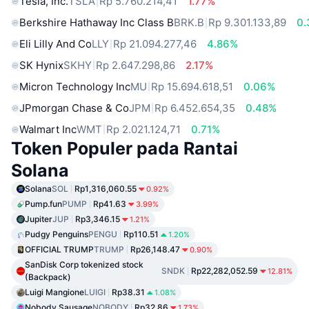
Tesla, Inc.
TSLA
Rp 5.760.214,41
1.77%
Berkshire Hathaway Inc Class B
BRK.B
Rp 9.301.133,89
0
Eli Lilly And Co
LLY
Rp 21.094.277,46
4.86%
SK Hynix
SKHY
Rp 2.647.298,86
2.17%
Micron Technology Inc
MU
Rp 15.694.618,51
0.06%
JPmorgan Chase & Co
JPM
Rp 6.452.654,35
0.48%
Walmart Inc
WMT
Rp 2.021.124,71
0.71%
Token Populer pada Rantai
Solana
Solana
SOL
Rp1,316,060.55
0.92%
Pump.fun
PUMP
Rp41.63
3.99%
Jupiter
JUP
Rp3,346.15
1.21%
Pudgy Penguins
PENGU
Rp110.51
1.20%
OFFICIAL TRUMP
TRUMP
Rp26,148.47
0.90%
SanDisk Corp tokenized stock
SNDK
Rp22,282,052.59
12.81%
(Backpack)
Luigi Mangione
LUIGI
Rp38.31
1.08%
Nobody Sausage
NOBODY
Rp32.86
1.73%