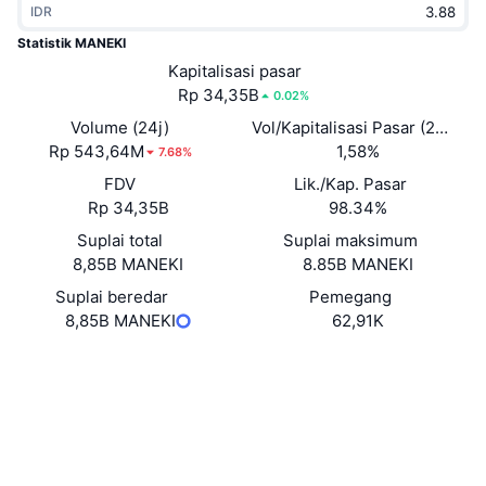
IDR
Sedang Tren
ETF Kripto
Belajar
CMC MCP
Statistik MANEKI
Baru
Kapitalisasi pasar
ETF Bitcoin
x402
Berita
Rp 34,35B
0.02%
Kripto
ETF Ethereum
Volume (24j)
Vol/Kapitalisasi Pasar (24J)
Academy
Rp 543,64M
1,58%
7.68%
Politik
FDV
Lik./Kap. Pasar
Analisis teknikal
Riset
Rp 34,35B
98.34%
Olahraga
Suplai total
Suplai maksimum
RSI
Video
8,85B MANEKI
8.85B MANEKI
Keuangan
MACD
Suplai beredar
Pemegang
Glosarium
8,85B MANEKI
62,91K
Teknologi
Situs web
Website
Derivatif
Kampanye
Medsos
NFT
Ikhtisar
Kontrak
25hAyB...Q3mTDJ
Airdrop
2.9
Peringkat (CertiK)
Statistik NFT Keseluruhan
Likuidasi
Penyelidik
solscan.io
Hadiah Berlian