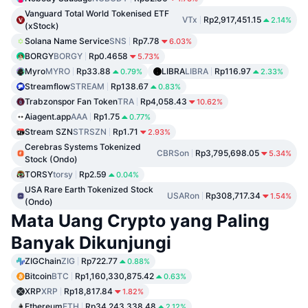
Vanguard Total World Tokenised ETF
VTx
Rp2,917,451.15
2.14%
(xStock)
Solana Name Service
SNS
Rp7.78
6.03%
BORGY
BORGY
Rp0.4658
5.73%
Myro
MYRO
Rp33.88
LIBRA
LIBRA
Rp116.97
0.79%
2.33%
Streamflow
STREAM
Rp138.67
0.83%
Trabzonspor Fan Token
TRA
Rp4,058.43
10.62%
Aiagent.app
AAA
Rp1.75
0.77%
Stream SZN
STRSZN
Rp1.71
2.93%
Cerebras Systems Tokenized
CBRSon
Rp3,795,698.05
5.34%
Stock (Ondo)
TORSY
torsy
Rp2.59
0.04%
USA Rare Earth Tokenized Stock
USARon
Rp308,717.34
1.54%
(Ondo)
Mata Uang Crypto yang Paling
Banyak Dikunjungi
ZIGChain
ZIG
Rp722.77
0.88%
Bitcoin
BTC
Rp1,160,330,875.42
0.63%
XRP
XRP
Rp18,817.84
1.82%
Ethereum
ETH
Rp34,243,338.48
2.12%