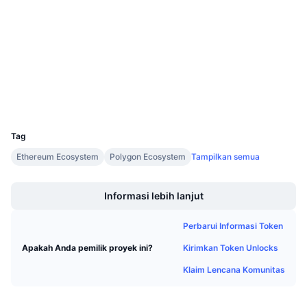
3.9
Penjualan Mendatang
Peringkat (CertiK)
Tingkat Pendanaan
Belajar & Dapatkan
Audits
etherscan.io
Kalender
Penyelidik
Dompet-dompet
Kalender ICO
UCID
20315
Kalender Event
Tag
Ethereum Ecosystem
Polygon Ecosystem
Tampilkan semua
Boost
Informasi lebih lanjut
Perbarui Informasi Token
Kirimkan Token Unlocks
Apakah Anda pemilik proyek ini?
Klaim Lencana Komunitas