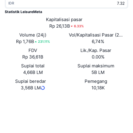
IDR
Sedang Tren
ETF Kripto
Belajar
CMC MCP
Statistik LeisureMeta
Baru
Kapitalisasi pasar
ETF Bitcoin
x402
Berita
Rp 26,13B
6.33%
Kripto
ETF Ethereum
Volume (24j)
Vol/Kapitalisasi Pasar (24J)
Academy
Rp 1,76B
6,74%
231.11%
Politik
FDV
Lik./Kap. Pasar
Analisis teknikal
Riset
Rp 36,61B
0.00%
Olahraga
Suplai total
Suplai maksimum
RSI
Video
4,66B LM
5B LM
Keuangan
MACD
Suplai beredar
Pemegang
Glosarium
3,56B LM
10,18K
Teknologi
Situs web
Website
Whitepaper
Derivatif
Kampanye
NFT
Medsos
Ikhtisar
Airdrop
Statistik NFT Keseluruhan
0xc064...43ee9D
Kontrak
Likuidasi
Hadiah Berlian