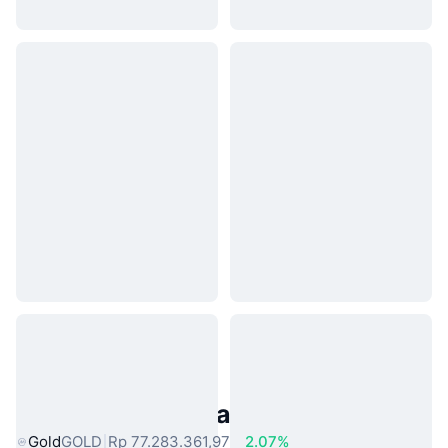
Aset Dunia Nyata Populer
Gold
GOLD
Rp 77.283.361,97
2.07%