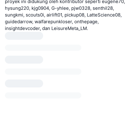
proyek ini didukung oleh kontributor seperti eugene70,
hysung220, kjg0904, G-yhlee, pjw0328, senthil28,
sungkmi, scouts0i, airlift01, pickup08, LatteScience08,
guidedarrow, walfarepunkloser, onthepage,
insightdevcoder, dan LeisureMeta_LM.