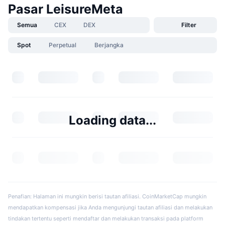
Pasar LeisureMeta
Semua
CEX
DEX
Filter
Spot
Perpetual
Berjangka
Loading data...
Penafian: Halaman ini mungkin berisi tautan afiliasi. CoinMarketCap mungkin
mendapatkan kompensasi jika Anda mengunjungi tautan afiliasi dan melakukan
tindakan tertentu seperti mendaftar dan melakukan transaksi pada platform