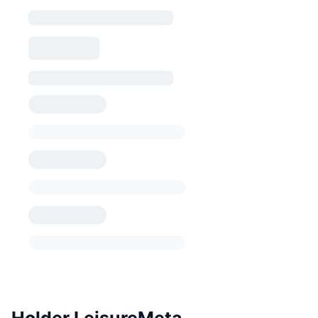
Holder LeisureMeta