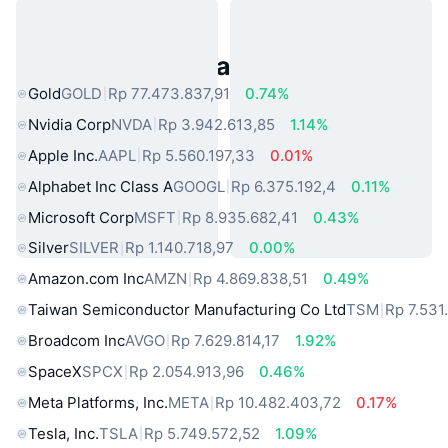
Aset Dunia Nyata Populer
Gold
GOLD
Rp 77.473.837,91
0.74%
Nvidia Corp
NVDA
Rp 3.942.613,85
1.14%
Apple Inc.
AAPL
Rp 5.560.197,33
0.01%
Alphabet Inc Class A
GOOGL
Rp 6.375.192,4
0.11%
Microsoft Corp
MSFT
Rp 8.935.682,41
0.43%
Silver
SILVER
Rp 1.140.718,97
0.00%
Amazon.com Inc
AMZN
Rp 4.869.838,51
0.49%
Taiwan Semiconductor Manufacturing Co Ltd
TSM
Rp 7.531
Broadcom Inc
AVGO
Rp 7.629.814,17
1.92%
SpaceX
SPCX
Rp 2.054.913,96
0.46%
Meta Platforms, Inc.
META
Rp 10.482.403,72
0.17%
Tesla, Inc.
TSLA
Rp 5.749.572,52
1.09%