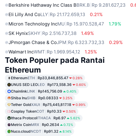
Berkshire Hathaway Inc Class B
BRK.B
Rp 9.281.627,23
0.
Eli Lilly And Co
LLY
Rp 21.172.659,13
0.21%
Micron Technology Inc
MU
Rp 15.970.528,47
1.79%
SK Hynix
SKHY
Rp 2.516.737,38
1.49%
JPmorgan Chase & Co
JPM
Rp 6.323.732,33
0.29%
Walmart Inc
WMT
Rp 1.969.954,12
1.25%
Token Populer pada Rantai
Ethereum
Ethereum
ETH
Rp33,846,855.47
0.28%
UNUS SED LEO
LEO
Rp173,558.36
0.60%
Chainlink
LINK
Rp145,756.09
0.40%
Shiba Inu
SHIB
Rp0.08333
3.25%
Tether Gold
XAUt
Rp75,445,817.18
0.99%
Cosplay Token
COT
Rp10.33
0.50%
Ithaca Protocol
ITHACA
Rp6.97
5.62%
Metrix Coin
MRX
Rp0.2634
0.72%
Nuco.cloud
NCDT
Rp91.32
8.14%