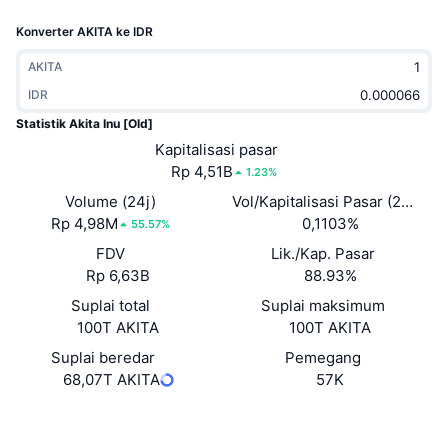
Sedang Tren
ETF Kripto
Konverter AKITA ke IDR
Belajar
CMC MCP
Baru
ETF Bitcoin
AKITA
x402
Berita
IDR
Kripto
ETF Ethereum
Statistik Akita Inu [Old]
Academy
Kapitalisasi pasar
Politik
Rp 4,51B
1.23%
Analisis teknikal
Riset
Volume (24j)
Vol/Kapitalisasi Pasar (24J)
Olahraga
Rp 4,98M
0,1103%
RSI
Video
55.57%
FDV
Lik./Kap. Pasar
Keuangan
MACD
Glosarium
Rp 6,63B
88.93%
Teknologi
Suplai total
Suplai maksimum
100T AKITA
100T AKITA
Derivatif
Kampanye
Suplai beredar
Pemegang
NFT
68,07T AKITA
57K
Ikhtisar
Airdrop
Statistik NFT Keseluruhan
Situs web
Website
Likuidasi
Hadiah Berlian
Medsos