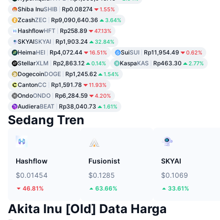
Shiba Inu
SHIB
Rp0.08274
1.55%
Zcash
ZEC
Rp9,090,640.36
3.64%
Hashflow
HFT
Rp258.89
47.13%
SKYAI
SKYAI
Rp1,903.24
32.84%
Heima
HEI
Rp4,072.44
Sui
SUI
Rp11,954.49
16.51%
0.62%
Stellar
XLM
Rp2,863.12
Kaspa
KAS
Rp463.30
0.14%
2.77%
Dogecoin
DOGE
Rp1,245.62
1.54%
Canton
CC
Rp1,591.78
11.93%
Ondo
ONDO
Rp6,284.59
4.20%
Audiera
BEAT
Rp38,040.73
1.61%
Sedang Tren
Hashflow
Fusionist
SKYAI
$0.01454
$0.1285
$0.1069
46.81%
63.66%
33.61%
Akita Inu [Old] Data Harga