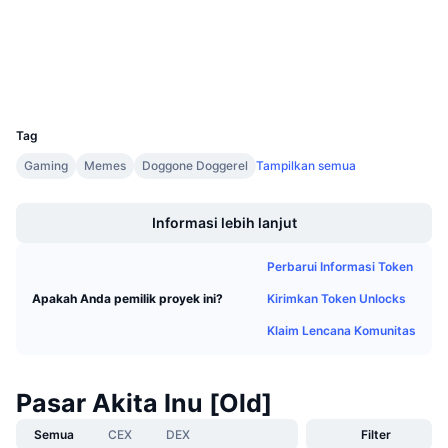
Penjualan Mendatang
Kontrak
0x3301...8323e6
Tingkat Pendanaan
Belajar & Dapatkan
Penyelidik
etherscan.io
Dompet-dompet
Kalender
UCID
8378
Tag
Kalender ICO
Gaming
Memes
Doggone Doggerel
Tampilkan semua
Boost
Kalender Event
Informasi lebih lanjut
Perbarui Informasi Token
Kirimkan Token Unlocks
Apakah Anda pemilik proyek ini?
Klaim Lencana Komunitas
Pasar Akita Inu [Old]
Semua
CEX
DEX
Filter