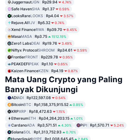
Juggernaut
JGN
Rp29.94
4.74%
Safe Haven
SHA
Rp1.37
0.59%
LooksRare
LOOKS
Rp4.04
3.57%
Rejuve.AI
RJV
Rp5.32
0.74%
Xend Finance
RWA
Rp39.70
6.45%
Masa
MASA
Rp3.75
1512.19%
Zero1 Labs
DEAI
Rp19.76
3.49%
Niftyx Protocol
SHROOM
Rp34.61
0.59%
Frontier
FRONT
Rp229.78
0.95%
PEAKDEFI
PEAK
Rp1.10
0.65%
Kaizen Finance
KZEN
Rp4.19
0.87%
Mata Uang Crypto yang Paling
Banyak Dikunjungi
ADI
ADI
Rp122,597.08
0.54%
Bitcoin
BTC
Rp1,158,375,915.52
0.85%
XRP
XRP
Rp18,472.63
1.15%
Ethereum
ETH
Rp34,264,203.15
1.01%
Cardano
ADA
Rp3,571.51
Pi
PI
Rp1,570.71
4.30%
5.24%
Solana
SOL
Rp1,313,752.93
0.70%
Hyperliquid
HYPE
Rp1,008,645.45
2.84%