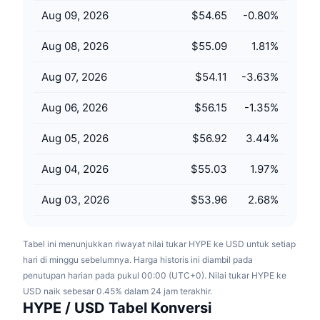
Penjualan Mendatang
Aug 09, 2026
$54.65
-0.80
%
Tingkat Pendanaan
Belajar & Dapatkan
Aug 08, 2026
$55.09
1.81
%
Kalender
Aug 07, 2026
$54.11
-3.63
%
Kalender ICO
Aug 06, 2026
$56.15
-1.35
%
Kalender Event
Aug 05, 2026
$56.92
3.44
%
Aug 04, 2026
$55.03
1.97
%
Aug 03, 2026
$53.96
2.68
%
Tabel ini menunjukkan riwayat nilai tukar HYPE ke USD untuk setiap
hari di minggu sebelumnya. Harga historis ini diambil pada
penutupan harian pada pukul 00:00 (UTC+0). Nilai tukar HYPE ke
USD naik sebesar 0.45% dalam 24 jam terakhir.
HYPE / USD Tabel Konversi