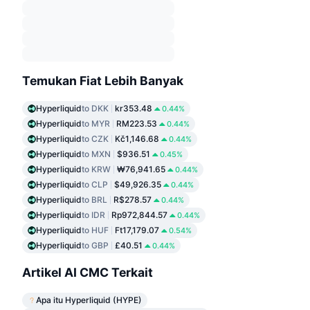
Temukan Fiat Lebih Banyak
Hyperliquid
to DKK
kr353.48
0.44%
Hyperliquid
to MYR
RM223.53
0.44%
Hyperliquid
to CZK
Kč1,146.68
0.44%
Hyperliquid
to MXN
$936.51
0.45%
Hyperliquid
to KRW
₩76,941.65
0.44%
Hyperliquid
to CLP
$49,926.35
0.44%
Hyperliquid
to BRL
R$278.57
0.44%
Hyperliquid
to IDR
Rp972,844.57
0.44%
Hyperliquid
to HUF
Ft17,179.07
0.54%
Hyperliquid
to GBP
£40.51
0.44%
Artikel AI CMC Terkait
Apa itu Hyperliquid (HYPE)