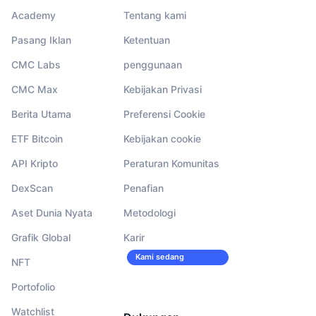
Academy
Tentang kami
Pasang Iklan
Ketentuan
CMC Labs
penggunaan
CMC Max
Kebijakan Privasi
Berita Utama
Preferensi Cookie
ETF Bitcoin
Kebijakan cookie
API Kripto
Peraturan Komunitas
DexScan
Penafian
Aset Dunia Nyata
Metodologi
Grafik Global
Karir
Kami sedang
NFT
merekrut!
Portofolio
Watchlist