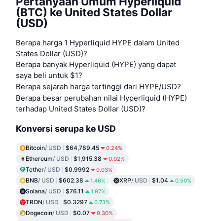
Pertanyaan Umum Hyperliquid
(BTC) ke United States Dollar
(USD)
Berapa harga 1 Hyperliquid HYPE dalam United
States Dollar (USD)?
Berapa banyak Hyperliquid (HYPE) yang dapat
saya beli untuk $1?
Berapa sejarah harga tertinggi dari HYPE/USD?
Berapa besar perubahan nilai Hyperliquid (HYPE)
terhadap United States Dollar (USD)?
Konversi serupa ke USD
Bitcoin
/ USD
$64,789.45
0.24%
Ethereum
/ USD
$1,915.38
0.02%
Tether
/ USD
$0.9992
0.03%
BNB
/ USD
$602.38
XRP
/ USD
$1.04
1.46%
0.50%
Solana
/ USD
$76.11
1.97%
TRON
/ USD
$0.3297
0.73%
Dogecoin
/ USD
$0.07
0.30%