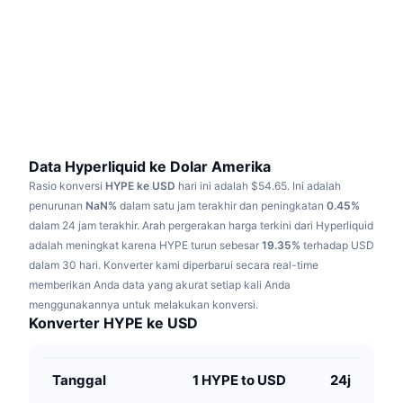
Sedang Tren
ETF Kripto
Belajar
CMC MCP
Baru
ETF Bitcoin
x402
Berita
Kripto
ETF Ethereum
Academy
Politik
Analisis teknikal
Riset
Data Hyperliquid ke Dolar Amerika
Rasio konversi
HYPE ke USD
hari ini adalah $54.65.
Ini adalah
Olahraga
RSI
Video
penurunan
NaN%
dalam satu jam terakhir dan peningkatan
0.45%
dalam 24 jam terakhir.
Arah pergerakan harga terkini dari Hyperliquid
Keuangan
MACD
adalah meningkat karena HYPE turun sebesar
Glosarium
19.35%
terhadap USD
dalam 30 hari.
Konverter kami diperbarui secara real-time
Teknologi
memberikan Anda data yang akurat setiap kali Anda
Derivatif
Kampanye
menggunakannya untuk melakukan konversi.
Konverter HYPE ke USD
NFT
Ikhtisar
Airdrop
Statistik NFT Keseluruhan
Tanggal
1 HYPE to USD
24j
Likuidasi
Hadiah Berlian