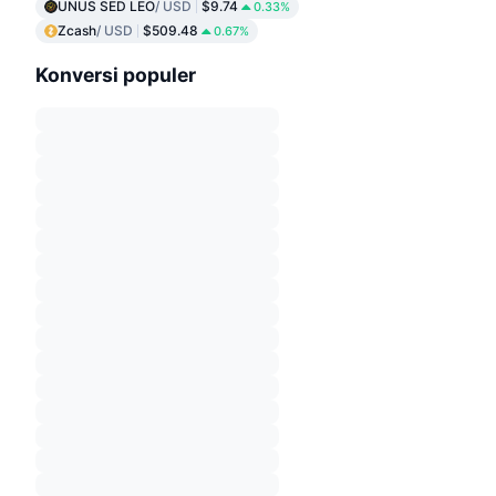
UNUS SED LEO
/ USD
$9.74
0.33%
Zcash
/ USD
$509.48
0.67%
Konversi populer