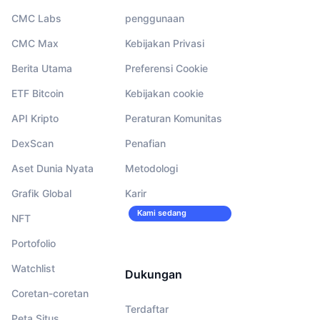
CMC Labs
penggunaan
CMC Max
Kebijakan Privasi
Berita Utama
Preferensi Cookie
ETF Bitcoin
Kebijakan cookie
API Kripto
Peraturan Komunitas
DexScan
Penafian
Aset Dunia Nyata
Metodologi
Grafik Global
Karir
Kami sedang
NFT
merekrut!
Portofolio
Watchlist
Dukungan
Coretan-coretan
Terdaftar
Peta Situs