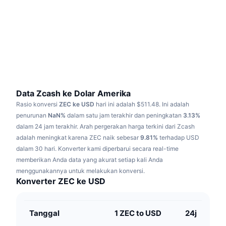
Sedang Tren
ETF Kripto
Belajar
CMC MCP
Baru
ETF Bitcoin
x402
Berita
Kripto
ETF Ethereum
Academy
Politik
Analisis teknikal
Riset
Data Zcash ke Dolar Amerika
Rasio konversi
ZEC ke USD
hari ini adalah $511.48.
Ini adalah
Olahraga
RSI
Video
penurunan
NaN%
dalam satu jam terakhir dan peningkatan
3.13%
dalam 24 jam terakhir.
Arah pergerakan harga terkini dari Zcash
Keuangan
MACD
adalah meningkat karena ZEC naik sebesar
Glosarium
9.81%
terhadap USD
dalam 30 hari.
Konverter kami diperbarui secara real-time
Teknologi
memberikan Anda data yang akurat setiap kali Anda
Derivatif
Kampanye
menggunakannya untuk melakukan konversi.
Konverter ZEC ke USD
NFT
Ikhtisar
Airdrop
Statistik NFT Keseluruhan
Tanggal
1 ZEC to USD
24j
Likuidasi
Hadiah Berlian