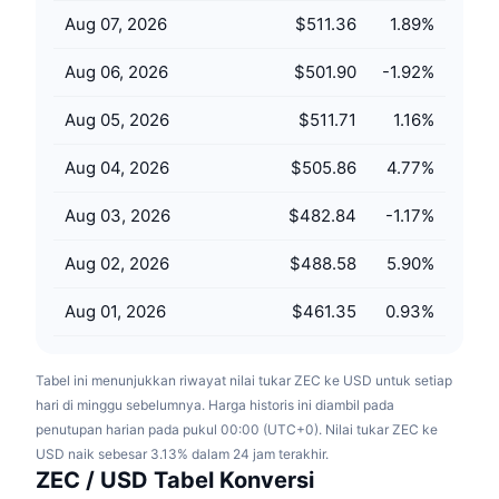
Penjualan Mendatang
Aug 07, 2026
$511.36
1.89
%
Tingkat Pendanaan
Belajar & Dapatkan
Aug 06, 2026
$501.90
-1.92
%
Kalender
Aug 05, 2026
$511.71
1.16
%
Kalender ICO
Aug 04, 2026
$505.86
4.77
%
Kalender Event
Aug 03, 2026
$482.84
-1.17
%
Aug 02, 2026
$488.58
5.90
%
Aug 01, 2026
$461.35
0.93
%
Tabel ini menunjukkan riwayat nilai tukar ZEC ke USD untuk setiap
hari di minggu sebelumnya. Harga historis ini diambil pada
penutupan harian pada pukul 00:00 (UTC+0). Nilai tukar ZEC ke
USD naik sebesar 3.13% dalam 24 jam terakhir.
ZEC / USD Tabel Konversi