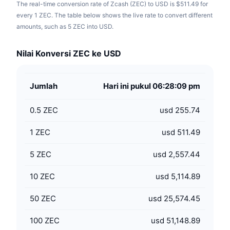
The real-time conversion rate of Zcash (ZEC) to USD is $511.49 for
every 1 ZEC. The table below shows the live rate to convert different
amounts, such as 5 ZEC into USD.
Nilai Konversi ZEC ke USD
Jumlah
Hari ini pukul 06:28:09 pm
0.5
ZEC
usd 255.74
1
ZEC
usd 511.49
5
ZEC
usd 2,557.44
10
ZEC
usd 5,114.89
50
ZEC
usd 25,574.45
100
ZEC
usd 51,148.89