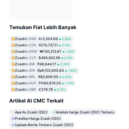
Temukan Fiat Lebih Banyak
Zcash
to DKK
kr3,304.69
2.06%
Zcash
to CZK
Kč10,727.11
2.14%
Zcash
to KRW
₩720,212.87
1.35%
Zcash
to CLP
$466,852.59
2.16%
Zcash
to INR
₹48,644.17
2.29%
Zcash
to IDR
Rp9,102,900.83
1.80%
Zcash
to BRL
R$2,606.00
2.03%
Zcash
to HUF
Ft160,674.03
1.73%
Zcash
to GBP
£378.76
2.13%
Artikel AI CMC Terkait
Apa itu Zcash (ZEC)
Analisis harga Zcash (ZEC) Terbaru
Prediksi Harga Zcash (ZEC)
Update Berita Terbaru Zcash (ZEC)