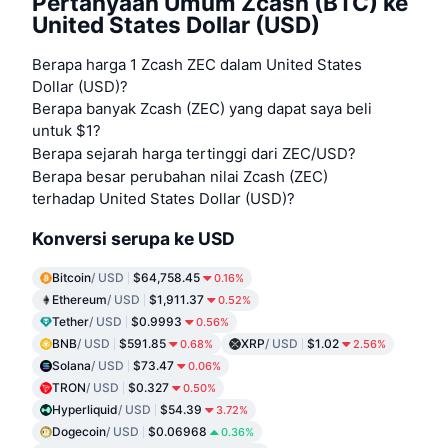
Pertanyaan Umum Zcash (BTC) ke
United States Dollar (USD)
Berapa harga 1 Zcash ZEC dalam United States
Dollar (USD)?
Berapa banyak Zcash (ZEC) yang dapat saya beli
untuk $1?
Berapa sejarah harga tertinggi dari ZEC/USD?
Berapa besar perubahan nilai Zcash (ZEC)
terhadap United States Dollar (USD)?
Konversi serupa ke USD
Bitcoin
/ USD
$64,758.45
0.16%
Ethereum
/ USD
$1,911.37
0.52%
Tether
/ USD
$0.9993
0.56%
BNB
/ USD
$591.85
XRP
/ USD
$1.02
0.68%
2.56%
Solana
/ USD
$73.47
0.06%
TRON
/ USD
$0.327
0.50%
Hyperliquid
/ USD
$54.39
3.72%
Dogecoin
/ USD
$0.06968
0.36%