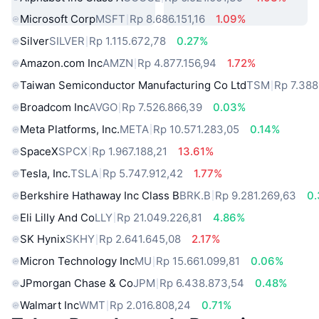
Microsoft Corp
MSFT
Rp 8.686.151,16
1.09%
Silver
SILVER
Rp 1.115.672,78
0.27%
Amazon.com Inc
AMZN
Rp 4.877.156,94
1.72%
Taiwan Semiconductor Manufacturing Co Ltd
TSM
Rp 7.388
Broadcom Inc
AVGO
Rp 7.526.866,39
0.03%
Meta Platforms, Inc.
META
Rp 10.571.283,05
0.14%
SpaceX
SPCX
Rp 1.967.188,21
13.61%
Tesla, Inc.
TSLA
Rp 5.747.912,42
1.77%
Berkshire Hathaway Inc Class B
BRK.B
Rp 9.281.269,63
0
Eli Lilly And Co
LLY
Rp 21.049.226,81
4.86%
SK Hynix
SKHY
Rp 2.641.645,08
2.17%
Micron Technology Inc
MU
Rp 15.661.099,81
0.06%
JPmorgan Chase & Co
JPM
Rp 6.438.873,54
0.48%
Walmart Inc
WMT
Rp 2.016.808,24
0.71%