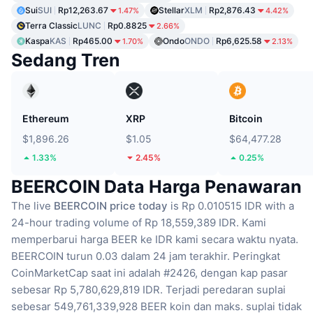
Sui
SUI
Rp12,263.67
Stellar
XLM
Rp2,876.43
1.47%
4.42%
Terra Classic
LUNC
Rp0.8825
2.66%
Kaspa
KAS
Rp465.00
Ondo
ONDO
Rp6,625.58
1.70%
2.13%
Sedang Tren
Ethereum
XRP
Bitcoin
$1,896.26
$1.05
$64,477.28
1.33%
2.45%
0.25%
BEERCOIN Data Harga Penawaran
The live
BEERCOIN price today
is Rp 0.010515 IDR with a
24-hour trading volume of Rp 18,559,389 IDR.
Kami
memperbarui harga BEER ke IDR kami secara waktu nyata.
BEERCOIN turun 0.03 dalam 24 jam terakhir.
Peringkat
CoinMarketCap saat ini adalah #2426, dengan kap pasar
sebesar Rp 5,780,629,819 IDR.
Terjadi peredaran suplai
sebesar 549,761,339,928 BEER koin
dan maks. suplai tidak