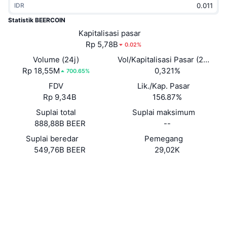
IDR
Sedang Tren
ETF Kripto
Belajar
CMC MCP
Statistik BEERCOIN
Baru
Kapitalisasi pasar
ETF Bitcoin
x402
Berita
Rp 5,78B
0.02%
Kripto
ETF Ethereum
Volume (24j)
Vol/Kapitalisasi Pasar (24J)
Academy
Rp 18,55M
0,321%
700.65%
Politik
FDV
Lik./Kap. Pasar
Analisis teknikal
Riset
Rp 9,34B
156.87%
Olahraga
Suplai total
Suplai maksimum
RSI
Video
888,88B BEER
--
Keuangan
MACD
Suplai beredar
Pemegang
Glosarium
549,76B BEER
29,02K
Teknologi
Situs web
Website
Derivatif
Kampanye
NFT
Medsos
Ikhtisar
Airdrop
Kontrak
AujTJJ...dTZLmG
Statistik NFT Keseluruhan
Likuidasi
Hadiah Berlian
Audits