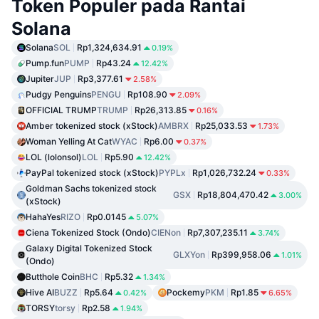
Token Populer pada Rantai
Solana
Solana
SOL
Rp1,324,634.91
0.19%
Pump.fun
PUMP
Rp43.24
12.42%
Jupiter
JUP
Rp3,377.61
2.58%
Pudgy Penguins
PENGU
Rp108.90
2.09%
OFFICIAL TRUMP
TRUMP
Rp26,313.85
0.16%
Amber tokenized stock (xStock)
AMBRX
Rp25,033.53
1.73%
Woman Yelling At Cat
WYAC
Rp6.00
0.37%
LOL (lolonsol)
LOL
Rp5.90
12.42%
PayPal tokenized stock (xStock)
PYPLx
Rp1,026,732.24
0.33%
Goldman Sachs tokenized stock
GSX
Rp18,804,470.42
3.00%
(xStock)
HahaYes
RIZO
Rp0.0145
5.07%
Ciena Tokenized Stock (Ondo)
CIENon
Rp7,307,235.11
3.74%
Galaxy Digital Tokenized Stock
GLXYon
Rp399,958.06
1.01%
(Ondo)
Butthole Coin
BHC
Rp5.32
1.34%
Hive AI
BUZZ
Rp5.64
Pockemy
PKM
Rp1.85
0.42%
6.65%
TORSY
torsy
Rp2.58
1.94%