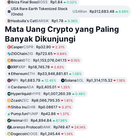
Ibiza Final Boss
BOSS
Rp1.84
0.02%
USA Rare Earth Tokenized Stock
USARon
Rp312,683.48
8.68%
(Ondo)
Hasbulla's Cat
BARSIK
Rp1.78
9.36%
Mata Uang Crypto yang Paling
Banyak Dikunjungi
Casper
CSPR
Rp32.90
2.31%
ZIGChain
ZIG
Rp723.65
0.64%
Bitcoin
BTC
Rp1,153,076,041.15
0.15%
XRP
XRP
Rp18,745.78
2.63%
Ethereum
ETH
Rp33,946,881.61
1.08%
Pi
PI
Rp1,683.79
Solana
SOL
Rp1,314,115.32
12.45%
1.18%
Cardano
ADA
Rp3,405.01
1.35%
Hyperliquid
HYPE
Rp1,007,260.39
0.46%
Zcash
ZEC
Rp9,066,795.35
1.81%
Shiba Inu
SHIB
Rp0.08617
3.37%
Pump.fun
PUMP
Rp42.86
1.37%
Heima
HEI
Rp4,894.84
67.98%
Lorenzo Protocol
BANK
Rp749.47
24.14%
Dogecoin
DOGE
Rp1,245.44
1.14%