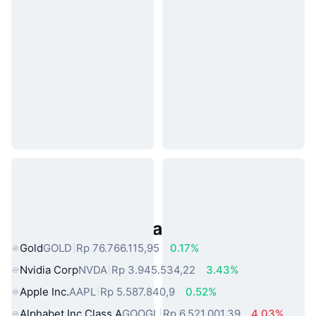
Aset Dunia Nyata Populer
Gold
GOLD
Rp 76.766.115,95
0.17%
Nvidia Corp
NVDA
Rp 3.945.534,22
3.43%
Apple Inc.
AAPL
Rp 5.587.840,9
0.52%
Alphabet Inc Class A
GOOGL
Rp 6.521.001,39
4.03%