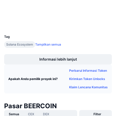
Penjualan Mendatang
Penyelidik
solscan.io
Tingkat Pendanaan
Belajar & Dapatkan
Dompet-dompet
Kalender
UCID
31337
Kalender ICO
Tag
Solana Ecosystem
Tampilkan semua
Kalender Event
Boost
Informasi lebih lanjut
Perbarui Informasi Token
Kirimkan Token Unlocks
Apakah Anda pemilik proyek ini?
Klaim Lencana Komunitas
Pasar BEERCOIN
Semua
CEX
DEX
Filter