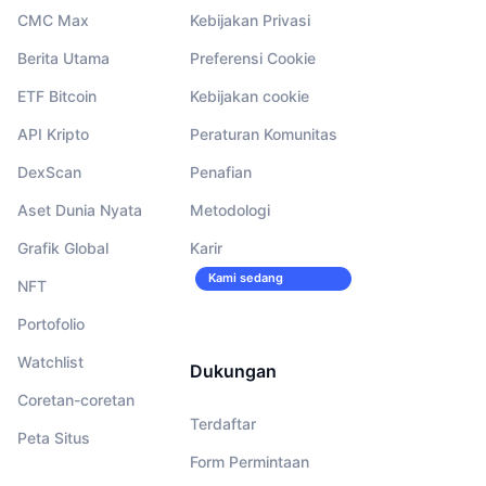
CMC Max
Kebijakan Privasi
Berita Utama
Preferensi Cookie
ETF Bitcoin
Kebijakan cookie
API Kripto
Peraturan Komunitas
DexScan
Penafian
Aset Dunia Nyata
Metodologi
Grafik Global
Karir
Kami sedang
NFT
merekrut!
Portofolio
Watchlist
Dukungan
Coretan-coretan
Terdaftar
Peta Situs
Form Permintaan